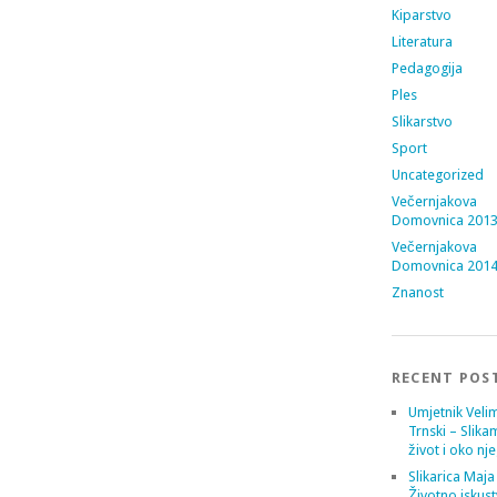
Kiparstvo
Literatura
Pedagogija
Ples
Slikarstvo
Sport
Uncategorized
Večernjakova
Domovnica 201
Večernjakova
Domovnica 201
Znanost
RECENT POS
Umjetnik Velim
Trnski – Slika
život i oko nj
Slikarica Maja
Životno iskust