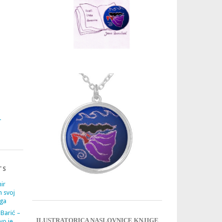
3
4
TS
ir
m svoj
ega
 Barić –
ILUSTRATORICA NASLOVNICE KNJIGE
vo je