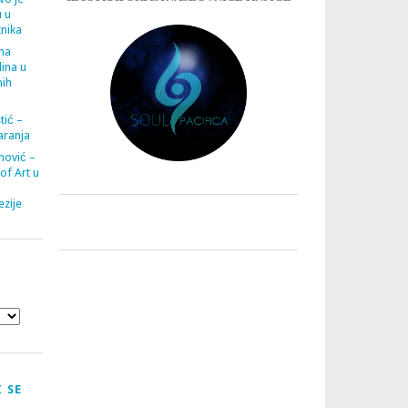
u u
tnika
ana
ina u
nih
tić –
aranja
nović –
 of Art u
zije
 SE