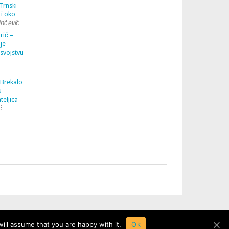
Trnski –
 i oko
inčević
rić –
je
 svojstvu
 Brekalo
u
teljica
ć
ill assume that you are happy with it.
Ok