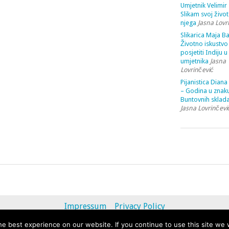
Umjetnik Velimir 
Slikam svoj život
njega
Jasna Lovr
Slikarica Maja Ba
Životno iskustvo 
posjetiti Indiju u
umjetnika
Jasna
Lovrinčević
Pijanistica Diana
– Godina u znak
Buntovnih sklada
Jasna Lovrinčevi
Impressum
Privacy Policy
e best experience on our website. If you continue to use this site we w
© 2013 - 2020 uvihoruvremena.com. Alle Rechte vorbehalten.