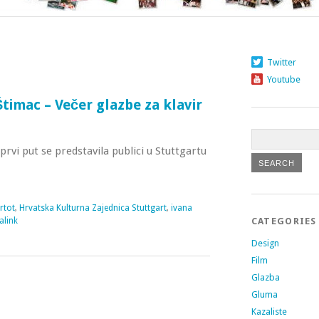
Twitter
Youtube
Štimac – Večer glazbe za klavir
prvi put se predstavila publici u Stuttgartu
rtot
,
Hrvatska Kulturna Zajednica Stuttgart
,
ivana
alink
CATEGORIES
Design
Film
Glazba
Gluma
Kazaliste