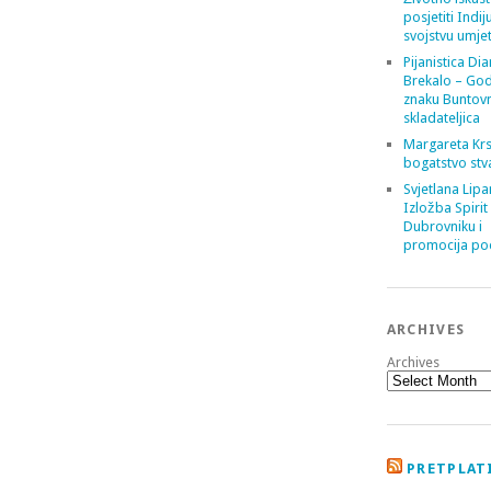
posjetiti Indij
svojstvu umje
Pijanistica Di
Brekalo – God
znaku Buntov
skladateljica
Margareta Krs
bogatstvo stv
Svjetlana Lipa
Izložba Spirit
Dubrovniku i
promocija poe
ARCHIVES
Archives
PRETPLATI