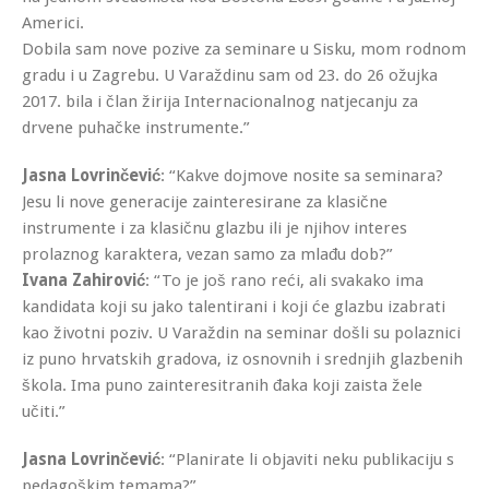
Americi.
Dobila sam nove pozive za seminare u Sisku, mom rodnom
gradu i u Zagrebu. U Varaždinu sam od 23. do 26 ožujka
2017. bila i član žirija Internacionalnog natjecanju za
drvene puhačke instrumente.”
Jasna Lovrinčević
: “Kakve dojmove nosite sa seminara?
Jesu li nove generacije zainteresirane za klasične
instrumente i za klasičnu glazbu ili je njihov interes
prolaznog karaktera, vezan samo za mlađu dob?”
Ivana Zahirović
: “To je još rano reći, ali svakako ima
kandidata koji su jako talentirani i koji će glazbu izabrati
kao životni poziv. U Varaždin na seminar došli su polaznici
iz puno hrvatskih gradova, iz osnovnih i srednjih glazbenih
škola. Ima puno zainteresitranih đaka koji zaista žele
učiti.”
Jasna Lovrinčević
: “Planirate li objaviti neku publikaciju s
pedagoškim temama?”