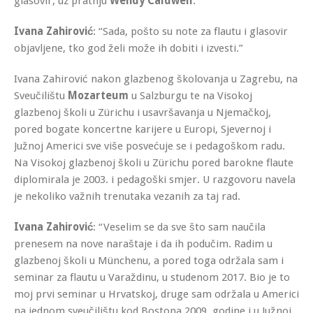
glasovir, uz pratnju
Wendy Caldwell
.
Ivana Zahirović
: “Sada, pošto su note za flautu i glasovir
objavljene, tko god želi može ih dobiti i izvesti.”
Ivana Zahirović nakon glazbenog školovanja u Zagrebu, na
Sveučilištu
Mozarteum
u Salzburgu te na Visokoj
glazbenoj školi u Zürichu i usavršavanja u Njemačkoj,
pored bogate koncertne karijere u Europi, Sjevernoj i
Južnoj Americi sve više posvećuje se i pedagoškom radu.
Na Visokoj glazbenoj školi u Zürichu pored barokne flaute
diplomirala je 2003. i pedagoški smjer. U razgovoru navela
je nekoliko važnih trenutaka vezanih za taj rad.
Ivana Zahirović
: “Veselim se da sve što sam naučila
prenesem na nove naraštaje i da ih podučim. Radim u
glazbenoj školi u Münchenu, a pored toga održala sam i
seminar za flautu u Varaždinu, u studenom 2017. Bio je to
moj prvi seminar u Hrvatskoj, druge sam održala u Americi
na jednom sveučilištu kod Bostona 2009. godine i u Južnoj