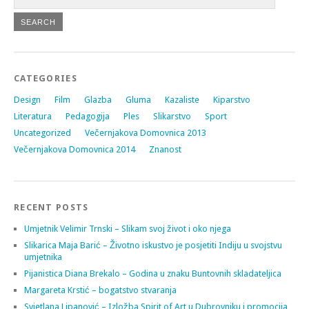
CATEGORIES
Design
Film
Glazba
Gluma
Kazaliste
Kiparstvo
Literatura
Pedagogija
Ples
Slikarstvo
Sport
Uncategorized
Večernjakova Domovnica 2013
Večernjakova Domovnica 2014
Znanost
RECENT POSTS
Umjetnik Velimir Trnski – Slikam svoj život i oko njega
Slikarica Maja Barić – Životno iskustvo je posjetiti Indiju u svojstvu
umjetnika
Pijanistica Diana Brekalo – Godina u znaku Buntovnih skladateljica
Margareta Krstić – bogatstvo stvaranja
Svjetlana Lipanović – Izložba Spirit of Art u Dubrovniku i promocija