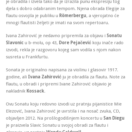
je obradila i izvela tako da je izrazila punu ekspresiju tog
djela s dobro odabranim tempom. Njena obrada Elegije za
flautu osvojila je publiku u
Römerbergu
, a vjerojatno će
mnogi flautisti željeti je imati na svom repertoaru.
Ivana Zahirović je nedavno pripremila za objavu i
Sonatu
Slavonic
u b-molu, op 43,
Dore Pejačević
koju inače rado
izvodi, rekla je razgovoru kojeg sam vodila s njom nakon
susreta u Frankfurtu.
Sonata je originalno napisana za violinu i glasovir 1917.
godine, ali
Ivana Zahirović
ju je obradila za flautu. Note za
flautu, u obradi i pripremi Ivane Zahirović objavio je
nakladnik
Kossack
.
Ovu Sonatu koju redovno izvodi uz pratnju pijanistice Mie
Elezović, Ivana Zahirović je uvrstila i na nosač zvuka, CD,
objavljen 2012. Na prošlogodišnjem koncertu u
San Diegu
je praizvela Slavic Sonatu u svojoj obradi za flautu i