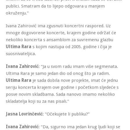
publici. Smatram da to lijepo odgovara u manjem
okruženju.”
Ivana Zahirović ima zgusnuti koncertni raspored. Uz
mnoge dogovorene koncerte, krajem godine održat će
nekoliko koncerta s ansamblom za suvremenu glazbu
Ultima Rara
s kojim nastupa od 2005. godine i čija je
suosnivateljica.
Ivana Zahirović
: “Ja u svom radu imam više segmenata.
Ultima Rara je samo jedan dio od onog što ja radim.
Ultima Rara
je sada dobila nove projekte, imat će jednu
seriju koncerta krajem ove godine i početkom sljedeće s
posve novim skladbama. Sada nanovo imamo nekoliko
skladatelja koji su za nas pisali.”
Jasna Lovrinčević
: “Očekujete li publiku?”
Ivana Zahirović
: “Da, sigurno ima jedan krug ljudi koji se