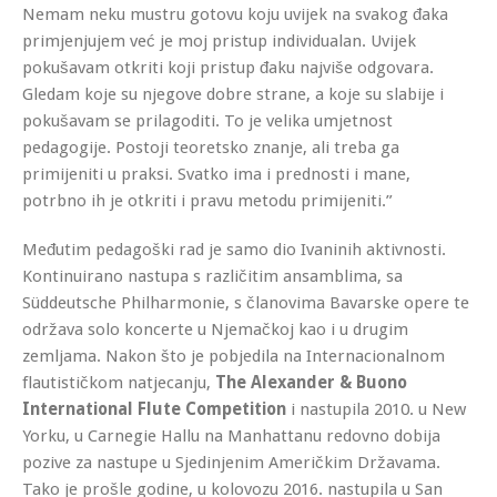
Nemam neku mustru gotovu koju uvijek na svakog đaka
primjenjujem već je moj pristup individualan. Uvijek
pokušavam otkriti koji pristup đaku najviše odgovara.
Gledam koje su njegove dobre strane, a koje su slabije i
pokušavam se prilagoditi. To je velika umjetnost
pedagogije. Postoji teoretsko znanje, ali treba ga
primijeniti u praksi. Svatko ima i prednosti i mane,
potrbno ih je otkriti i pravu metodu primijeniti.”
Međutim pedagoški rad je samo dio Ivaninih aktivnosti.
Kontinuirano nastupa s različitim ansamblima, sa
Süddeutsche Philharmonie, s članovima Bavarske opere te
održava solo koncerte u Njemačkoj kao i u drugim
zemljama. Nakon što je pobjedila na Internacionalnom
flautističkom natjecanju,
The Alexander & Buono
International Flute Competition
i nastupila 2010. u New
Yorku, u Carnegie Hallu na Manhattanu redovno dobija
pozive za nastupe u Sjedinjenim Američkim Državama.
Tako je prošle godine, u kolovozu 2016. nastupila u San