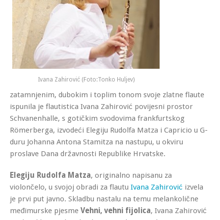
Ivana Zahirović (Foto:Tonko Huljev)
zatamnjenim, dubokim i toplim tonom svoje zlatne flaute
ispunila je flautistica Ivana Zahirović povijesni prostor
Schvanenhalle, s gotičkim svodovima frankfurtskog
Römerberga, izvodeći Elegiju Rudolfa Matza i Capricio u G-
duru Johanna Antona Stamitza na nastupu, u okviru
proslave Dana državnosti Republike Hrvatske.
Elegiju Rudolfa Matza
, originalno napisanu za
violončelo, u svojoj obradi za flautu
Ivana Zahirović
izvela
je prvi put javno. Skladbu nastalu na temu melankolične
međimurske pjesme
Vehni, vehni fijolica
, Ivana Zahirović