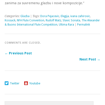
zanima za suvremenu glazbu i nove kompozicije.”
Categories:
Glazba
| Tags:
Dora Pejacevic
,
Elegija
,
ivana zahirovic
,
Kossack
,
NFA Flute Convention
,
Rudolf Matz
,
Slavic Sonata
,
The Alexander
& Buono International Flute Competition
,
Ultima Rara
|
Permalink
COMMENTS ARE CLOSED.
← Previous Post
Next Post →
Twitter
Youtube