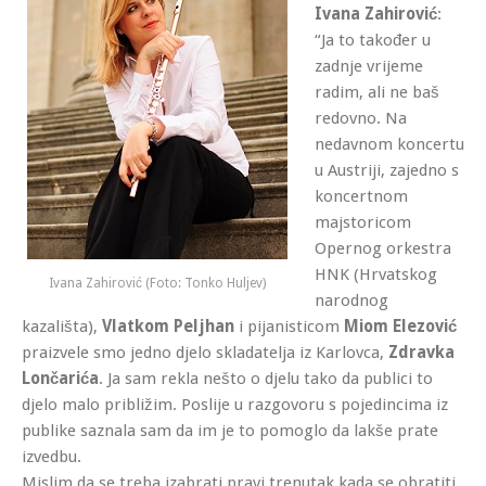
Ivana Zahirović
:
“Ja to također u
zadnje vrijeme
radim, ali ne baš
redovno. Na
nedavnom koncertu
u Austriji, zajedno s
koncertnom
majstoricom
Opernog orkestra
HNK (Hrvatskog
Ivana Zahirović (Foto: Tonko Huljev)
narodnog
kazališta),
Vlatkom Peljhan
i pijanisticom
Miom Elezović
praizvele smo jedno djelo skladatelja iz Karlovca,
Zdravka
Lončarića
. Ja sam rekla nešto o djelu tako da publici to
djelo malo približim. Poslije u razgovoru s pojedincima iz
publike saznala sam da im je to pomoglo da lakše prate
izvedbu.
Mislim da se treba izabrati pravi trenutak kada se obratiti