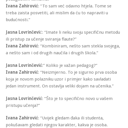
Ivana Zahirović
: “To sam već odavno htjela. Tome se
treba zaista posvetiti, ali mislim da ću to napraviti u
budućnosti.”
Jasna Lovrinčevi
ć: “Imate li neku svoju specifičnu metodu
ili pristup za učenje sviranja flaute?”
Ivana Zahirović
: “Kombiniram, nešto sam stekla svojega,
a nešto sam i od drugih naučila i drugih škola.”
Jasna Lovrinčević
:” Koliko je važan pedagog?”
Ivana Zahirović
: “Neizmjerno. To je sigurno prva osoba
koja je novom polazniku uzor i primjer kako savladati
jedan instrument. On ostavlja veliki dojam na učenika.”
Jasna Lovrinčević
: “Što je to specifično novo u vašem
pristupu učenja?”
Ivana Zahirović
: “Uvijek gledam đaka ili studenta,
pokušavam gledati njegov karakter, kakva je osoba.