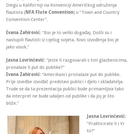
Diegu u Kaliforniji na Konvenciji Američkog udruženja
flautista (
NFA Flute Convention
) u “Town and Country
Convention Center”.
Ivana Zahirović
: “Bio je to veliki događaj. Došli su i
nastupili flautisti iz cijelog svijeta. Nivo izvođenja bio je
jako visok.”
Jasna Lovrinčević
: “Jeste li razgovarali s tim glazbenicima,
pronalaze li put do publike?”
Ivana Zahirović
: “Amerikanci pronalaze put do publike.
Prije izvedbe izvođač predstavi publici i djelo i skladatelja.
Trude se da ta prezentacija publici bude primamljiva tako
da interpret ne bude udaljen od publike i da joj je što
bliže.”
Jasna Lovrinčević
:
“Prakticirate li i Vi
to?”