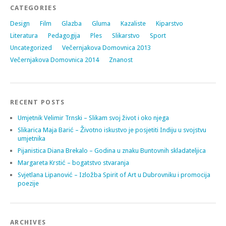
CATEGORIES
Design
Film
Glazba
Gluma
Kazaliste
Kiparstvo
Literatura
Pedagogija
Ples
Slikarstvo
Sport
Uncategorized
Večernjakova Domovnica 2013
Večernjakova Domovnica 2014
Znanost
RECENT POSTS
Umjetnik Velimir Trnski – Slikam svoj život i oko njega
Slikarica Maja Barić – Životno iskustvo je posjetiti Indiju u svojstvu
umjetnika
Pijanistica Diana Brekalo – Godina u znaku Buntovnih skladateljica
Margareta Krstić – bogatstvo stvaranja
Svjetlana Lipanović – Izložba Spirit of Art u Dubrovniku i promocija
poezije
ARCHIVES