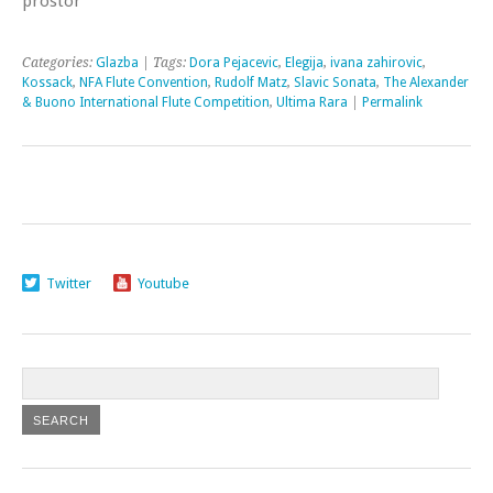
prostor
Categories:
Glazba
| Tags:
Dora Pejacevic
,
Elegija
,
ivana zahirovic
,
Kossack
,
NFA Flute Convention
,
Rudolf Matz
,
Slavic Sonata
,
The Alexander
& Buono International Flute Competition
,
Ultima Rara
|
Permalink
Twitter
Youtube