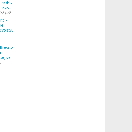
Trnski –
 i oko
inčević
rić –
je
 svojstvu
 Brekalo
u
teljica
ć