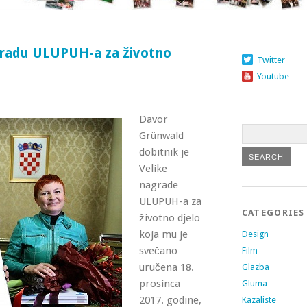
gradu ULUPUH-a za životno
Twitter
Youtube
Davor
Grünwald
dobitnik je
Velike
nagrade
ULUPUH-a za
CATEGORIES
životno djelo
koja mu je
Design
svečano
Film
uručena 18.
Glazba
prosinca
Gluma
2017. godine,
Kazaliste