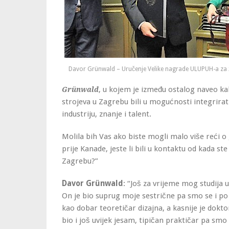
Davor Grünwald – Uručenje Velike nagrade ULUPUH-a za 
, u kojem je između ostalog naveo k
Grünwald
strojeva u Zagrebu bili u mogućnosti integrirat
industriju, znanje i talent.
Molila bih Vas ako biste mogli malo više reći o 
prije Kanade, jeste li bili u kontaktu od kada ste
Zagrebu?”
Davor Grünwald
: “Još za vrijeme mog studija 
On je bio suprug moje sestrične pa smo se i po t
kao dobar teoretičar dizajna, a kasnije je dokt
bio i još uvijek jesam, tipičan praktičar pa smo