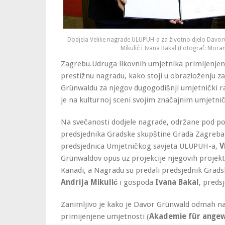
Dodjela Velike nagrade ULUPUH-a za životno djelo Davoru
Mikulić i Ivana Bakal (Fotograf: Mora
Zagrebu.
Udruga likovnih umjetnika primijenje
prestižnu nagradu, kako stoji u obrazloženju za
Grünwaldu za njegov dugogodišnji umjetnički ra
je na kulturnoj sceni svojim značajnim umjetn
Na svečanosti dodjele nagrade, održane pod po
predsjednika Gradske skupštine Grada Zagreb
predsjednica Umjetničkog savjeta ULUPUH-a,
V
Grünwaldov opus uz projekcije njegovih projekt
Kanadi, a Nagradu su predali predsjednik Grad
Andrija Mikulić
i gospođa
Ivana Bakal
, preds
Zanimljivo je kako je Davor Grünwald odmah na
primijenjene umjetnosti (
Akademie für ange