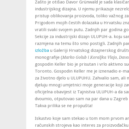
Zašto je otišao Davor Grünwald je sada klasiča
industrijskog dizajna. U njemu prikazuje nezrel
pristup oblikovanja proizvoda, toliko važnog z
Prigodom mojih čestih dolazaka u Hrvatsku znal
vratili svaki svojem putu. Zadnjih par godina g
Sekcije za industrijski dizajn ULUPUH-a. koju sa
razmjena na temu što smo postigli. Zadnjih par 
izložba
u Galeriji Hrvatskog dizajnerskog društ
monografije (
Marko Golub i Koraljka Vlajo, Davor
gospodin Keller bio je prisutan i vrlo aktivno s
Toronto. Gospodin Keller me je iznenadio e-m
za životno djelo u ULUPUHU. Zahvalio sam, ali
djeluju mnogi umjetnici moje generacije koji zavr
oficijelna obavijest iz Tajnistva ULUPUH-a da s
dvoumio, otputovao sam na par dana u Zagreb
Takva prilika se ne propušta!
Iskustvo koje sam stekao u tom mom prvom 
računskih strojeva kao interes za proizvođačku i