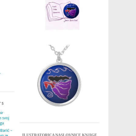
3
4
TS
ir
m svoj
ega
 Barić –
ILUSTRATORICA NASLOVNICE KNJIGE
vo je