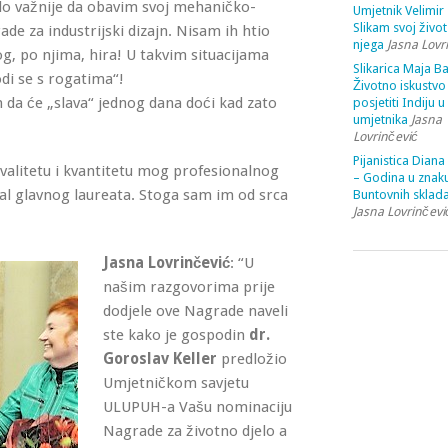
lo važnije da obavim svoj mehaničko-
Umjetnik Velimir 
Slikam svoj život
de za industrijski dizajn. Nisam ih htio
njega
Jasna Lovr
g, po njima, hira! U takvim situacijama
Slikarica Maja Ba
di se s rogatima“!
Životno iskustvo 
m da će „slava“ jednog dana doći kad zato
posjetiti Indiju u
umjetnika
Jasna
Lovrinčević
Pijanistica Diana
kvalitetu i kvantitetu mog profesionalnog
– Godina u znak
al glavnog laureata. Stoga sam im od srca
Buntovnih sklada
Jasna Lovrinčevi
Jasna Lovrinčević
: “U
našim razgovorima prije
dodjele ove Nagrade naveli
ste kako je gospodin
dr.
Goroslav Keller
predložio
Umjetničkom savjetu
ULUPUH-a Vašu nominaciju
Nagrade za životno djelo a