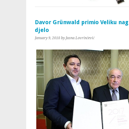
Davor Grünwald primio Veliku na
djelo
January 9, 2018
by Jasna Lovrinčević