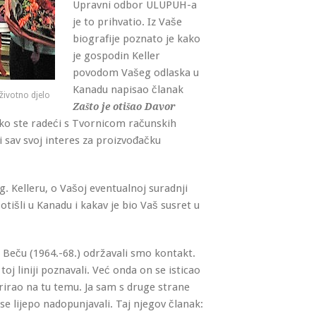
Upravni odbor ULUPUH-a
je to prihvatio. Iz Vaše
biografije poznato je kako
je gospodin Keller
povodom Vašeg odlaska u
Kanadu napisao članak
životno djelo
Zašto je otišao Davor
ako ste radeći s Tvornicom računskih
i sav svoj interes za proizvođačku
g. Kelleru, o Vašoj eventualnoj suradnji
 otišli u Kanadu i kakav je bio Vaš susret u
u Beču (1964.-68.) održavali smo kontakt.
oj liniji poznavali. Već onda on se isticao
orirao na tu temu. Ja sam s druge strane
 se lijepo nadopunjavali. Taj njegov članak: