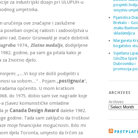
cije za industrijski dizajn pri ULUPUH-u
posjetiti Indij
obodnog umjetnika.
svojstvu umje
Pijanistica Di
uručenja ove značajne i zaslužene
Brekalo – God
znaku Buntov
 poseban osjećaj radosti i zadovoljstva u
skladateljica
alni rad. Davor Grünwald je inače dobitnik
Margareta Krs
1974.,
, dodijeljene
Zagreba
Zlatne medalje
bogatstvo stv
1982. godine, pa sam ga pitala kako je
Svjetlana Lipa
Izložba Spirit
 za životno djelo.
Dubrovniku i
promocija poe
njem: „…Vi koji ste došli podijeliti s
donosi sa sobom…“ . Pojam „
postignuća
“,
agradama općenito. U mom kratkom
ARCHIVES
1968. do 1975. dobio sam sve nagrade koje
Archives
J-a (Savez komunističke omladine
la je
Canada Design Award
daleke 1982.
ge godine. Tada sam zaključio da troškovi
laze moje financijske mogućnosti. Bilo mi
PRETPLATI
lnom djelu Toronta, umjesto da trčim za