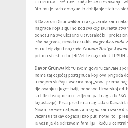
ULUPUH-a i već 1969. sudjelovao u osnivanju Sek
što mu je tada omogućilo dobijanje statusa sl
S Davorom Grünwaldom razgovarala sam nakon 
nagrade koja sigurno kod svakog laureata stvara
odnosu na sve uloženo u stvaralački i profesion
više nagrada, između ostalih,
Nagrade Grada 
mu u Leipzigu i nagrade
Canada Design Award
primio vijest o dodjeli Velike nagrade ULUPUH-a
Davor Grünwald
: “U svom govoru zahvale spomi
nama taj osjećaj postignuća koji ova prigoda 
u mojem slučaju, asocira moj „stav“ prema n
djelovanju u Jugoslaviji, odnosno Hrvatskoj od 
su bile dostupne u to vrijeme pa i nagradu SKO
Jugoslavije). Prva prestižna nagrada u Kanadi bi
Nisam se više natjecao, a mogao sam svake dru
vezani uz takav događaj kao put, hotel itd., pre
je važnije da održavam familiju i kuću u centra