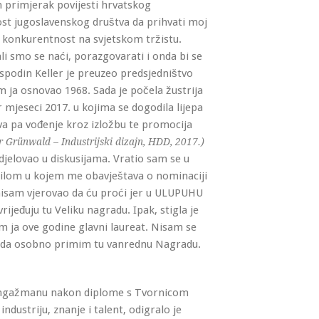
n primjerak povijesti hrvatskog
ost jugoslavenskog društva da prihvati moj
a konkurentnost na svjetskom tržistu.
i smo se naći, porazgovarati i onda bi se
ospodin Keller je preuzeo predsjedništvo
m ja osnovao 1968. Sada je počela žustrija
mjeseci 2017. u kojima se dogodila lijepa
va pa vođenje kroz izložbu te promocija
 Grünwald – Industrijski dizajn, HDD, 2017.)
udjelovao u diskusijama. Vratio sam se u
ailom u kojem me obavještava o nominaciji
 nisam vjerovao da ću proći jer u ULUPUHU
ijeđuju tu Veliku nagradu. Ipak, stigla je
am ja ove godine glavni laureat. Nisam se
 da osobno primim tu vanrednu Nagradu.
angažmanu nakon diplome s Tvornicom
ndustriju, znanje i talent, odigralo je