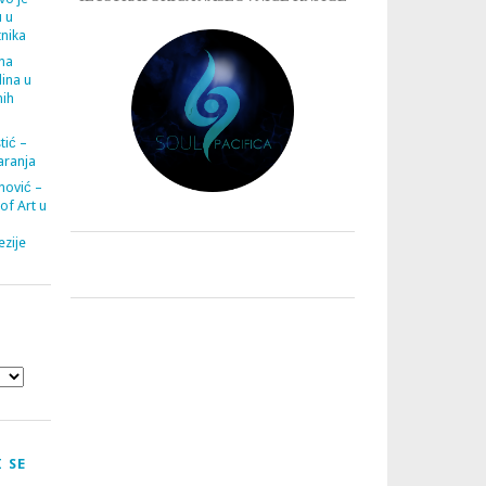
u u
tnika
ana
ina u
nih
tić –
aranja
nović –
 of Art u
zije
 SE