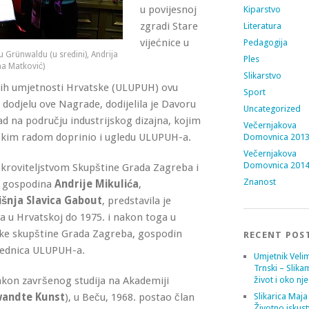
u povijesnoj
Kiparstvo
zgradi Stare
Literatura
vijećnice u
Pedagogija
 Grünwaldu (u sredini), Andrija
Ples
na Matković)
Slikarstvo
nih umjetnosti Hrvatske (ULUPUH) ovu
Sport
 dodjelu ove Nagrade, dodijelila je Davoru
Uncategorized
d na području industrijskog dizajna, kojim
Večernjakova
ičkim radom doprinio i ugledu ULUPUH-a.
Domovnica 201
Večernjakova
Domovnica 201
kroviteljstvom Skupštine Grada Zagreba i
Znanost
a gospodina
Andrije Mikulića
,
išnja Slavica Gabout
, predstavila je
a u Hrvatskoj do 1975. i nakon toga u
ske skupštine Grada Zagreba, gospodin
RECENT POS
jednica ULUPUH-a.
Umjetnik Velim
Trnski – Slika
kon završenog studija na Akademiji
život i oko nj
wandte Kunst
), u Beču, 1968. postao član
Slikarica Maja
Životno iskust