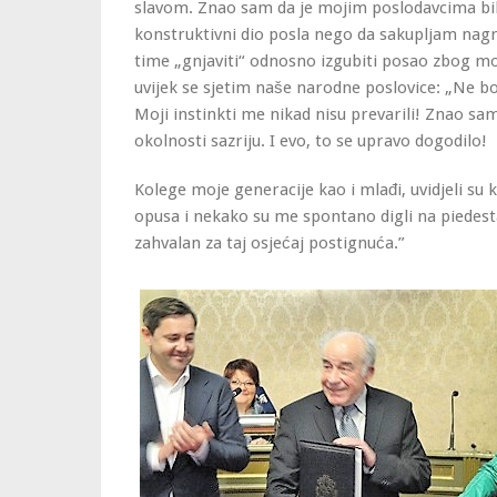
slavom. Znao sam da je mojim poslodavcima bi
konstruktivni dio posla nego da sakupljam nagra
time „gnjaviti“ odnosno izgubiti posao zbog mo
uvijek se sjetim naše narodne poslovice: „Ne bo
Moji instinkti me nikad nisu prevarili! Znao sa
okolnosti sazriju. I evo, to se upravo dogodilo!
Kolege moje generacije kao i mlađi, uvidjeli su 
opusa i nekako su me spontano digli na piedest
zahvalan za taj osjećaj postignuća.”