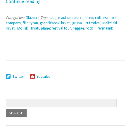
Continue reading
→
Categories:
Glazba
| Tags:
augen auf und durch
,
bend
,
coffeeschock
company
,
filip tyran
,
gradišćanski hrvati
,
grupa
,
liet festival
,
Malizijski
Hrvati
,
Moliški Hrvati
,
planet festival tour
,
reggae
,
rock
|
Permalink
Twitter
Youtube