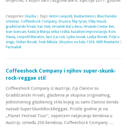
umjetnik, s kojim sam razgovarala 6. siječnja 2017. godine.
Categories:
Glazba
| Tags:
Anton Leopold
,
Basbaritenori
,
Blue Danube
orkestar
,
Coffeeshock Company
,
Druzice
,
filip tyran
,
Fillip Hauck
,
gradišćanski hrvati
,
hat
,
Hati
,
Hrvatski Bal u Becu
,
Hrvatski Centar Bec
,
Ivan Ivancan
,
Kada je Marija sinka rodila
,
kazaliste improvizacije
,
Kolo
Slavuj
,
Leopold Maraton
,
lipo ti je cuti
,
Lydia novak
,
Lydija Novak
,
Polje u
snigu
,
Stefan Novak
,
Sveti Mikula
,
Ubojstvo na balu 1926
,
Willi Resetarits
|
Permalink
Coffeeshock Company i njihov super-skunk-
rock-reggae stil
Coffeeshock Company iz Austrije, čiji članovi su
Gradišćanski Hrvati, glazbena je skupina originalnog,
jedinstvenog glazbenog stila kojeg su sami članovi benda
nazvali SuperSkunkRockReggae. Prošle godine je na
„Planet Festival Tour“, najvećem natjecanju bendova u
Austriji, između 250 bendova, Coffeeshock Company …