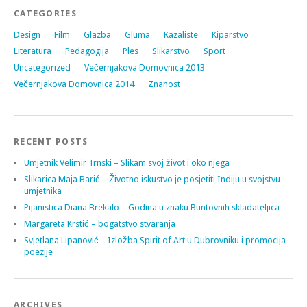
CATEGORIES
Design
Film
Glazba
Gluma
Kazaliste
Kiparstvo
Literatura
Pedagogija
Ples
Slikarstvo
Sport
Uncategorized
Večernjakova Domovnica 2013
Večernjakova Domovnica 2014
Znanost
RECENT POSTS
Umjetnik Velimir Trnski – Slikam svoj život i oko njega
Slikarica Maja Barić – Životno iskustvo je posjetiti Indiju u svojstvu
umjetnika
Pijanistica Diana Brekalo – Godina u znaku Buntovnih skladateljica
Margareta Krstić – bogatstvo stvaranja
Svjetlana Lipanović – Izložba Spirit of Art u Dubrovniku i promocija
poezije
ARCHIVES