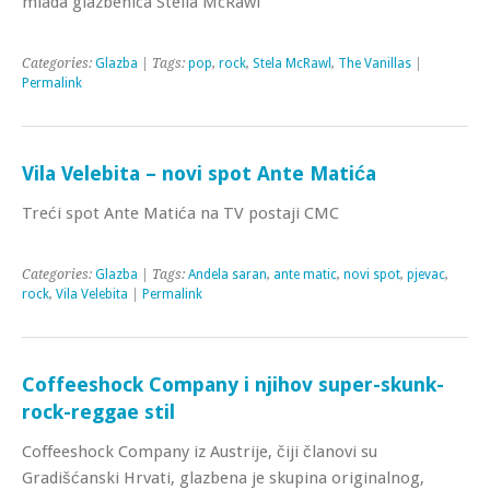
mlada glazbenica Stella McRawl
Categories:
Glazba
| Tags:
pop
,
rock
,
Stela McRawl
,
The Vanillas
|
Permalink
Vila Velebita – novi spot Ante Matića
Treći spot Ante Matića na TV postaji CMC
Categories:
Glazba
| Tags:
Andela saran
,
ante matic
,
novi spot
,
pjevac
,
rock
,
Vila Velebita
|
Permalink
Coffeeshock Company i njihov super-skunk-
rock-reggae stil
Coffeeshock Company iz Austrije, čiji članovi su
Gradišćanski Hrvati, glazbena je skupina originalnog,