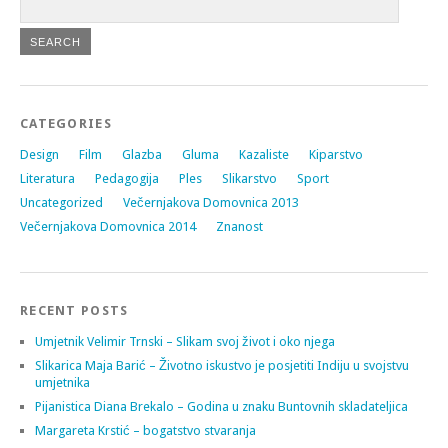
CATEGORIES
Design
Film
Glazba
Gluma
Kazaliste
Kiparstvo
Literatura
Pedagogija
Ples
Slikarstvo
Sport
Uncategorized
Večernjakova Domovnica 2013
Večernjakova Domovnica 2014
Znanost
RECENT POSTS
Umjetnik Velimir Trnski – Slikam svoj život i oko njega
Slikarica Maja Barić – Životno iskustvo je posjetiti Indiju u svojstvu
umjetnika
Pijanistica Diana Brekalo – Godina u znaku Buntovnih skladateljica
Margareta Krstić – bogatstvo stvaranja