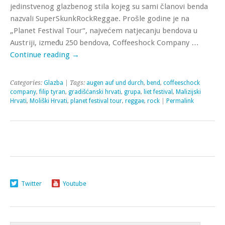
jedinstvenog glazbenog stila kojeg su sami članovi benda
nazvali SuperSkunkRockReggae. Prošle godine je na
„Planet Festival Tour“, najvećem natjecanju bendova u
Austriji, između 250 bendova, Coffeeshock Company …
Continue reading
→
Categories:
Glazba
| Tags:
augen auf und durch
,
bend
,
coffeeschock
company
,
filip tyran
,
gradišćanski hrvati
,
grupa
,
liet festival
,
Malizijski
Hrvati
,
Moliški Hrvati
,
planet festival tour
,
reggae
,
rock
|
Permalink
Twitter
Youtube