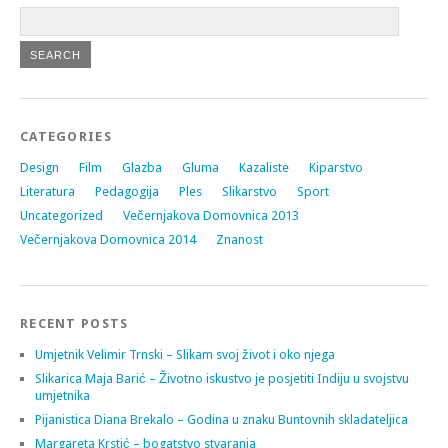
CATEGORIES
Design
Film
Glazba
Gluma
Kazaliste
Kiparstvo
Literatura
Pedagogija
Ples
Slikarstvo
Sport
Uncategorized
Večernjakova Domovnica 2013
Večernjakova Domovnica 2014
Znanost
RECENT POSTS
Umjetnik Velimir Trnski – Slikam svoj život i oko njega
Slikarica Maja Barić – Životno iskustvo je posjetiti Indiju u svojstvu
umjetnika
Pijanistica Diana Brekalo – Godina u znaku Buntovnih skladateljica
Margareta Krstić – bogatstvo stvaranja