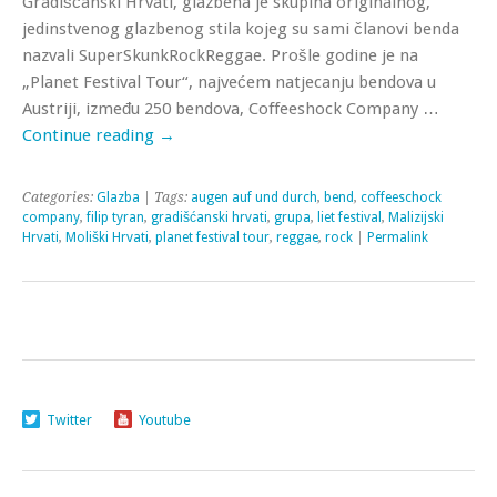
Gradišćanski Hrvati, glazbena je skupina originalnog,
jedinstvenog glazbenog stila kojeg su sami članovi benda
nazvali SuperSkunkRockReggae. Prošle godine je na
„Planet Festival Tour“, najvećem natjecanju bendova u
Austriji, između 250 bendova, Coffeeshock Company …
Continue reading
→
Categories:
Glazba
| Tags:
augen auf und durch
,
bend
,
coffeeschock
company
,
filip tyran
,
gradišćanski hrvati
,
grupa
,
liet festival
,
Malizijski
Hrvati
,
Moliški Hrvati
,
planet festival tour
,
reggae
,
rock
|
Permalink
Twitter
Youtube