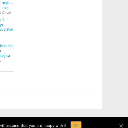
Trnski –
 i oko
inčević
rić –
je
 svojstvu
 Brekalo
u
teljica
ć
ill assume that you are happy with it.
Ok