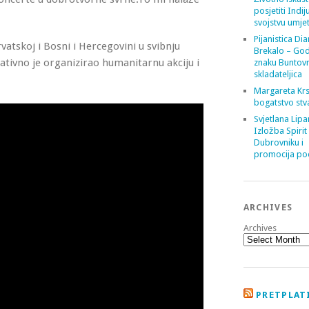
posjetiti Indij
svojstvu umje
Pijanistica Di
atskoj i Bosni i Hercegovini u svibnju
Brekalo – God
ativno je organizirao humanitarnu akciju i
znaku Buntov
skladateljica
Margareta Krs
bogatstvo stv
Svjetlana Lipa
Izložba Spirit
Dubrovniku i
promocija poe
ARCHIVES
Archives
PRETPLATI