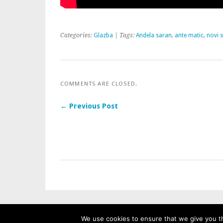
Categories:
Glazba
| Tags:
Andela saran
,
ante matic
,
novi 
COMMENTS ARE CLOSED.
← Previous Post
We use cookies to ensure that we give you th