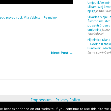
Umjetnik Velimir 
Slikam svoj život
njega
Jasna Lovr
Slikarica Maja Ba
spot
,
pjevac
,
rock
,
Vila Velebita
|
Permalink
Životno iskustvo 
posjetiti Indiju u
umjetnika
Jasna
Lovrinčević
Pijanistica Diana
– Godina u znak
Buntovnih sklada
Jasna Lovrinčevi
Next Post →
Impressum
Privacy Policy
e best experience on our website. If you continue to use this site we w
© 2013 - 2020 uvihoruvremena.com. Alle Rechte vorbehalten.