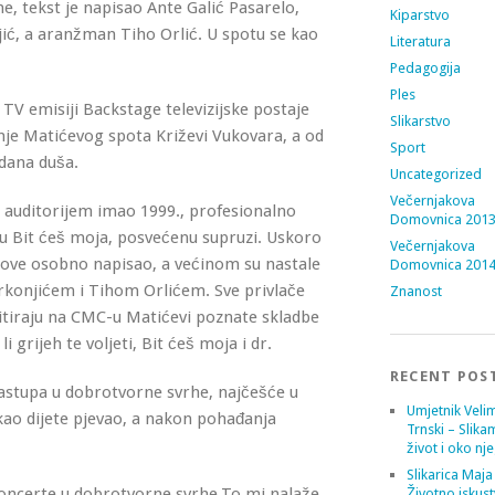
ne, tekst je napisao Ante Galić Pasarelo,
Kiparstvo
ć, a aranžman Tiho Orlić. U spotu se kao
Literatura
Pedagogija
Ples
 TV emisiji Backstage televizijske postaje
Slikarstvo
nje Matićevog spota Križevi Vukovara, a od
Sport
dana duša.
Uncategorized
Večernjakova
m auditorijem imao 1999., profesionalno
Domovnica 201
u Bit ćeš moja, posvećenu supruzi. Uskoro
Večernjakova
kstove osobno napisao, a većinom su nastale
Domovnica 201
konjićem i Tihom Orlićem. Sve privlače
Znanost
tiraju na CMC-u Matićevi poznate skladbe
 grijeh te voljeti, Bit ćeš moja i dr.
RECENT POS
nastupa u dobrotvorne svrhe, najčešće u
Umjetnik Velim
kao dijete pjevao, a nakon pohađanja
Trnski – Slika
život i oko nj
Slikarica Maja
 koncerte u dobrotvorne svrhe.To mi nalaže
Životno iskust