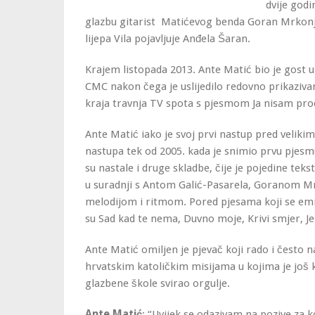
dvije godi
glazbu gitarist Matićevog benda Goran Mrkonji
lijepa Vila pojavljuje Anđela Šaran.
Krajem listopada 2013. Ante Matić bio je gost u
CMC nakon čega je uslijedilo redovno prikaziva
kraja travnja TV spota s pjesmom Ja nisam pro
Ante Matić iako je svoj prvi nastup pred veliki
nastupa tek od 2005. kada je snimio prvu pjesm
su nastale i druge skladbe, čije je pojedine te
u suradnji s Antom Galić-Pasarela, Goranom Mr
melodijom i ritmom. Pored pjesama koji se emi
su Sad kad te nema, Duvno moje, Krivi smjer, Je li
Ante Matić omiljen je pjevač koji rado i često 
hrvatskim katoličkim misijama u kojima je još 
glazbene škole svirao orgulje.
Ante Matić
: “Uvijek se odazivam na pozive za