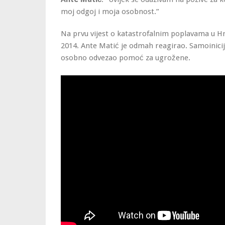
moj odgoj i moja osobnost.”
Na prvu vijest o katastrofalnim poplavama u Hrv
2014. Ante Matić je odmah reagirao. Samoinicij
osobno odvezao pomoć za ugrožene.