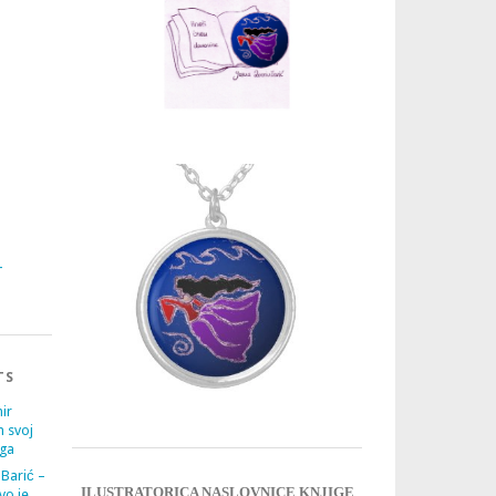
3
4
TS
ir
m svoj
ega
 Barić –
ILUSTRATORICA NASLOVNICE KNJIGE
vo je