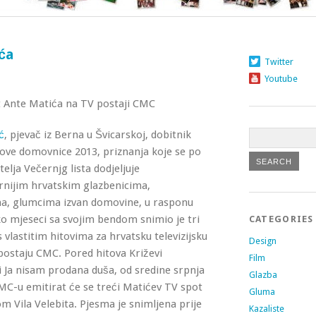
ića
Twitter
Youtube
t Ante Matića na TV postaji CMC
ć
, pjevač iz Berna u Švicarskoj, dobitnik
ove domovnice 2013, priznanja koje se po
atelja Večernjg lista dodjeljuje
rnijim hrvatskim glazbenicima,
a, glumcima izvan domovine, u rasponu
ko mjeseci sa svojim bendom snimio je tri
CATEGORIES
 vlastitim hitovima za hrvatsku televizijsku
Design
postaju CMC. Pored hitova Križevi
Film
i Ja nisam prodana duša, od sredine srpnja
Glazba
MC-u emitirat će se treći Matićev TV spot
Gluma
m Vila Velebita. Pjesma je snimljena prije
Kazaliste