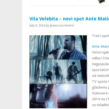
Vila Velebita – novi spot Ante Mat
July 8, 2014
by Jasna Lovrinčević
Treći spo
Ante Mati
Večernjak
odluci čit
najpopula
sportašim
od nekoli
TV spota s
glazbenu 
Vukovara 
2014 na C
sa skladbo