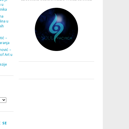
u u
tnika
ana
ina u
nih
tić –
aranja
nović –
 of Art u
zije
 SE