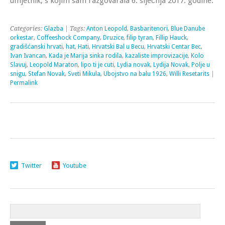
umjetnik, s kojim sam razgovarala 6. siječnja 2017. godine.
Categories:
Glazba
| Tags:
Anton Leopold
,
Basbaritenori
,
Blue Danube
orkestar
,
Coffeeshock Company
,
Druzice
,
filip tyran
,
Fillip Hauck
,
gradišćanski hrvati
,
hat
,
Hati
,
Hrvatski Bal u Becu
,
Hrvatski Centar Bec
,
Ivan Ivancan
,
Kada je Marija sinka rodila
,
kazaliste improvizacije
,
Kolo
Slavuj
,
Leopold Maraton
,
lipo ti je cuti
,
Lydia novak
,
Lydija Novak
,
Polje u
snigu
,
Stefan Novak
,
Sveti Mikula
,
Ubojstvo na balu 1926
,
Willi Resetarits
|
Permalink
Twitter
Youtube