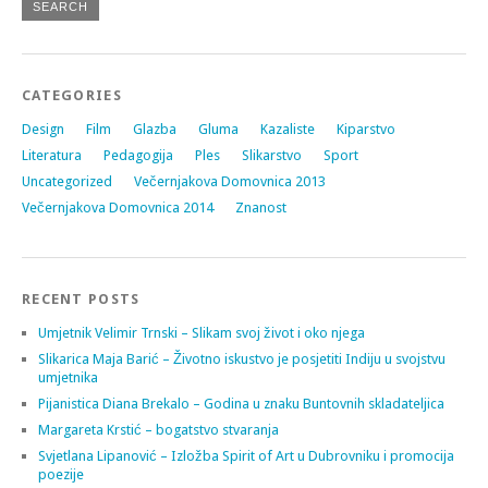
CATEGORIES
Design
Film
Glazba
Gluma
Kazaliste
Kiparstvo
Literatura
Pedagogija
Ples
Slikarstvo
Sport
Uncategorized
Večernjakova Domovnica 2013
Večernjakova Domovnica 2014
Znanost
RECENT POSTS
Umjetnik Velimir Trnski – Slikam svoj život i oko njega
Slikarica Maja Barić – Životno iskustvo je posjetiti Indiju u svojstvu
umjetnika
Pijanistica Diana Brekalo – Godina u znaku Buntovnih skladateljica
Margareta Krstić – bogatstvo stvaranja
Svjetlana Lipanović – Izložba Spirit of Art u Dubrovniku i promocija
poezije