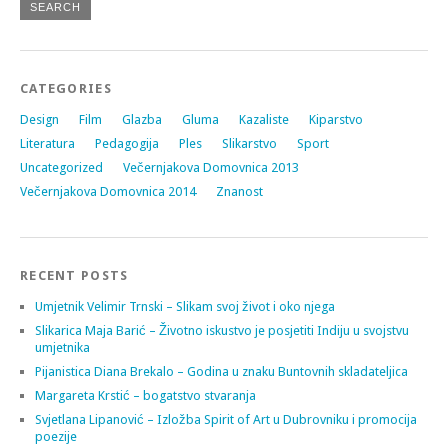
CATEGORIES
Design
Film
Glazba
Gluma
Kazaliste
Kiparstvo
Literatura
Pedagogija
Ples
Slikarstvo
Sport
Uncategorized
Večernjakova Domovnica 2013
Večernjakova Domovnica 2014
Znanost
RECENT POSTS
Umjetnik Velimir Trnski – Slikam svoj život i oko njega
Slikarica Maja Barić – Životno iskustvo je posjetiti Indiju u svojstvu
umjetnika
Pijanistica Diana Brekalo – Godina u znaku Buntovnih skladateljica
Margareta Krstić – bogatstvo stvaranja
Svjetlana Lipanović – Izložba Spirit of Art u Dubrovniku i promocija
poezije