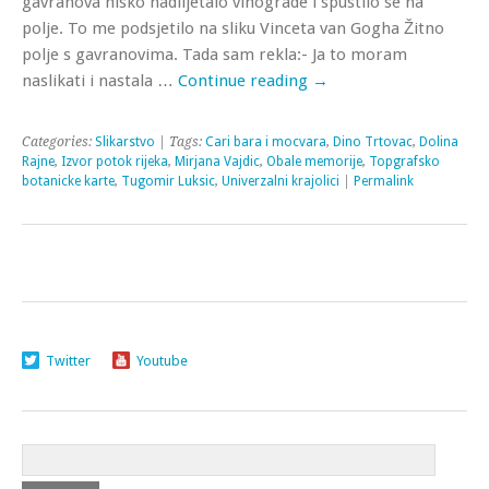
gavranova nisko nadlijetalo vinograde i spustilo se na
polje. To me podsjetilo na sliku Vinceta van Gogha Žitno
polje s gavranovima. Tada sam rekla:- Ja to moram
naslikati i nastala …
Continue reading
→
Categories:
Slikarstvo
| Tags:
Cari bara i mocvara
,
Dino Trtovac
,
Dolina
Rajne
,
Izvor potok rijeka
,
Mirjana Vajdic
,
Obale memorije
,
Topgrafsko
botanicke karte
,
Tugomir Luksic
,
Univerzalni krajolici
|
Permalink
Twitter
Youtube