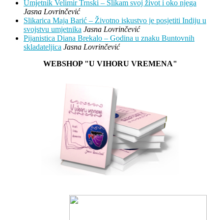
Umjetnik Velimir Trnski – Slikam svoj život i oko njega
Jasna Lovrinčević
Slikarica Maja Barić – Životno iskustvo je posjetiti Indiju u
svojstvu umjetnika
Jasna Lovrinčević
Pijanistica Diana Brekalo – Godina u znaku Buntovnih
skladateljica
Jasna Lovrinčević
WEBSHOP "U VIHORU VREMENA"