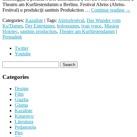
Theatru am Kurfürstendamm u Berlinu. Festival Abriss (Abriss-
Festival) u produkciji santinis Produkction …
Continue reading
→
Categories:
Kazaliste
| Tags:
Abrissfestival
,
Das Wunder vom
Ku'Damm
,
Der Entertainer
,
hologramm
,
ivan vrgoc
,
Musion
Holotec
,
santinis production
,
Theater am Kurfürstendamm
|
Permalink
Twitter
Youtube
Categories
Design
Film
Glazba
Gluma
Kazaliste
Kiparstvo
Literatura
Pedagogija
Ples