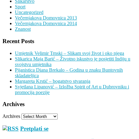
Slikarstvo
Sport
Uncategorized
Večernjakova Domovnica 2013
Večernjakova Domovnica 2014
Znanost
Recent Posts
Umjetnik Velimir Trnski – Slikam svoj život i oko njega
Slikarica Maja Barić – Životno iskustvo je posjetiti Indiju u
svojstvu umjetnika
Pijanistica Diana Brekalo – Godina u znaku Buntovnih
skladateljica
Margareta Krstić – bogatstvo stvaranja
Svjetlana Lipanović – Izložba Spirit of Art u Dubrovniku i
promocija poezije
Archives
Archives
Pretplati se