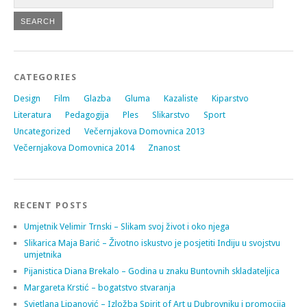
CATEGORIES
Design
Film
Glazba
Gluma
Kazaliste
Kiparstvo
Literatura
Pedagogija
Ples
Slikarstvo
Sport
Uncategorized
Večernjakova Domovnica 2013
Večernjakova Domovnica 2014
Znanost
RECENT POSTS
Umjetnik Velimir Trnski – Slikam svoj život i oko njega
Slikarica Maja Barić – Životno iskustvo je posjetiti Indiju u svojstvu
umjetnika
Pijanistica Diana Brekalo – Godina u znaku Buntovnih skladateljica
Margareta Krstić – bogatstvo stvaranja
Svjetlana Lipanović – Izložba Spirit of Art u Dubrovniku i promocija