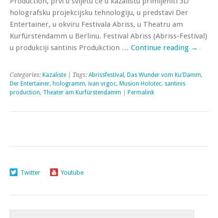
Production, prvi u svijetu će u kazalištu primijeniti 3D
holografsku projekcijsku tehnologiju, u predstavi Der
Entertainer, u okviru Festivala Abriss, u Theatru am
Kurfürstendamm u Berlinu. Festival Abriss (Abriss-Festival)
u produkciji santinis Produkction …
Continue reading
→
Categories:
Kazaliste
| Tags:
Abrissfestival
,
Das Wunder vom Ku'Damm
,
Der Entertainer
,
hologramm
,
ivan vrgoc
,
Musion Holotec
,
santinis
production
,
Theater am Kurfürstendamm
|
Permalink
Twitter
Youtube