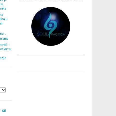
u u
tnika
ana
ina u
nih
tić –
aranja
nović –
 of Art u
zije
 SE