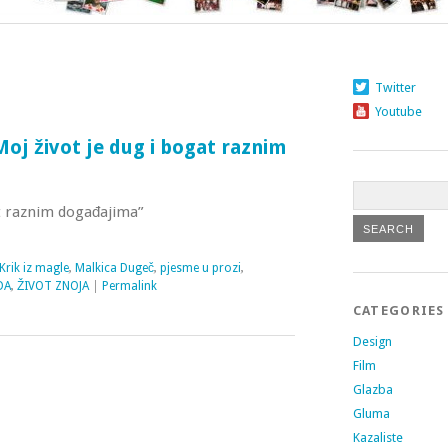
Twitter
Youtube
oj život je dug i bogat raznim
at raznim događajima”
Krik iz magle
,
Malkica Dugeč
,
pjesme u prozi
,
DA
,
ŽIVOT ZNOJA
|
Permalink
CATEGORIES
Design
Film
Glazba
Gluma
Kazaliste