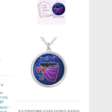
3
4
TS
ir
m svoj
ega
 Barić –
ILUSTRATORICA NASLOVNICE KNJIGE
vo je