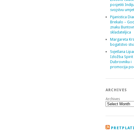
posjetiti Indij
svojstvu umje
Pijanistica Di
Brekalo – God
znaku Buntov
skladateljica
Margareta Krs
bogatstvo stv
Svjetlana Lipa
Izložba Spirit
Dubrovniku i
promocija poe
ARCHIVES
Archives
PRETPLATI