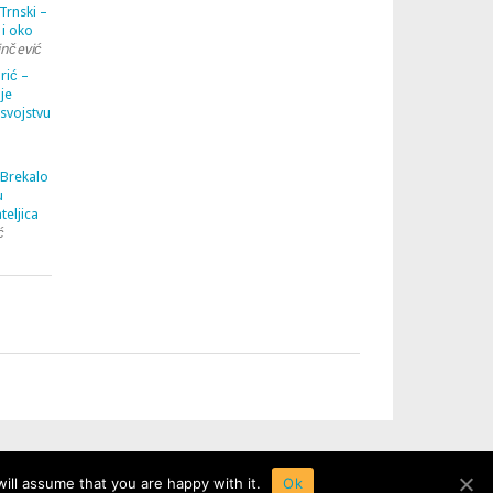
Trnski –
 i oko
inčević
rić –
je
 svojstvu
 Brekalo
u
teljica
ć
ill assume that you are happy with it.
Ok