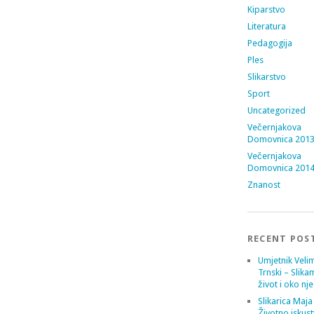
Kiparstvo
Literatura
Pedagogija
Ples
Slikarstvo
Sport
Uncategorized
Večernjakova
Domovnica 201
Večernjakova
Domovnica 201
Znanost
RECENT POS
Umjetnik Velim
Trnski – Slika
život i oko nj
Slikarica Maja
Životno iskust