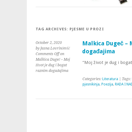
TAG ARCHIVES:
PJESME U PROZI
Malkica Dugeč – M
October 2, 2020
by Jasna Lovrinčević
događajima
Comments Off
on
Malkica Dugeč – Moj
“Moj život je dug i bog
život je dug i bogat
raznim događajima
Categories:
Literatura
| Tags:
pjesnikinja
,
Poezija
,
RADA I NA