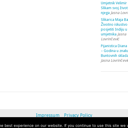
Umjetnik Velimir 
Slikam svoj život
njega
Jasna Lovr
Slikarica Maja Ba
Životno iskustvo 
posjetiti Indiju u
umjetnika
Jasna
Lovrinčević
Pijanistica Diana
– Godina u znak
Buntovnih sklada
Jasna Lovrinčevi
Impressum
Privacy Policy
e best experience on our website. If you continue to use this site we w
© 2013 - 2020 uvihoruvremena.com. Alle Rechte vorbehalten.