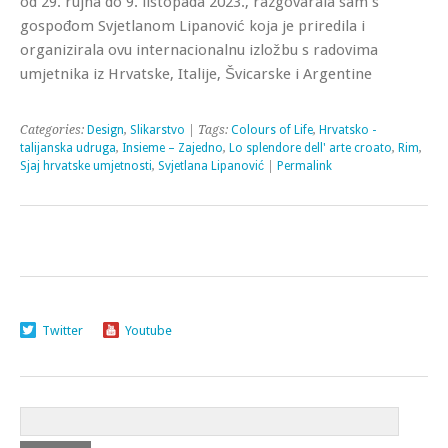
od 29. rujna do 9. listopada 2023., razgovarala sam s
gospođom Svjetlanom Lipanović koja je priredila i
organizirala ovu internacionalnu izložbu s radovima
umjetnika iz Hrvatske, Italije, Švicarske i Argentine
Categories:
Design
,
Slikarstvo
| Tags:
Colours of Life
,
Hrvatsko -
talijanska udruga
,
Insieme – Zajedno
,
Lo splendore dell' arte croato
,
Rim
,
Sjaj hrvatske umjetnosti
,
Svjetlana Lipanović
|
Permalink
Twitter
Youtube