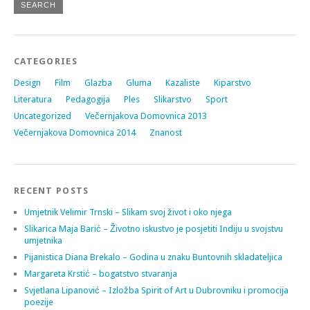
CATEGORIES
Design
Film
Glazba
Gluma
Kazaliste
Kiparstvo
Literatura
Pedagogija
Ples
Slikarstvo
Sport
Uncategorized
Večernjakova Domovnica 2013
Večernjakova Domovnica 2014
Znanost
RECENT POSTS
Umjetnik Velimir Trnski – Slikam svoj život i oko njega
Slikarica Maja Barić – Životno iskustvo je posjetiti Indiju u svojstvu
umjetnika
Pijanistica Diana Brekalo – Godina u znaku Buntovnih skladateljica
Margareta Krstić – bogatstvo stvaranja
Svjetlana Lipanović – Izložba Spirit of Art u Dubrovniku i promocija
poezije