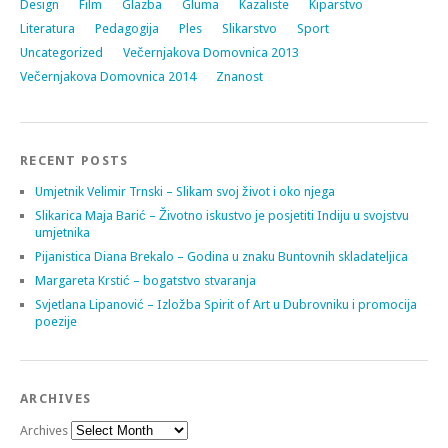
Design
Film
Glazba
Gluma
Kazaliste
Kiparstvo
Literatura
Pedagogija
Ples
Slikarstvo
Sport
Uncategorized
Večernjakova Domovnica 2013
Večernjakova Domovnica 2014
Znanost
RECENT POSTS
Umjetnik Velimir Trnski – Slikam svoj život i oko njega
Slikarica Maja Barić – Životno iskustvo je posjetiti Indiju u svojstvu
umjetnika
Pijanistica Diana Brekalo – Godina u znaku Buntovnih skladateljica
Margareta Krstić – bogatstvo stvaranja
Svjetlana Lipanović – Izložba Spirit of Art u Dubrovniku i promocija
poezije
ARCHIVES
Archives