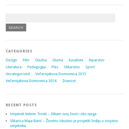
CATEGORIES
Design
Film
Glazba
Gluma
Kazaliste
Kiparstvo
Literatura
Pedagogija
Ples
Slikarstvo
Sport
Uncategorized
Večernjakova Domovnica 2013
Večernjakova Domovnica 2014
Znanost
RECENT POSTS
Umjetnik Velimir Trnski – Slikam svoj život i oko njega
Slikarica Maja Barić – Životno iskustvo je posjetiti Indiju u svojstvu
umjetnika