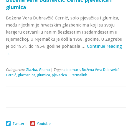
glumica
Božena Vera Dubravčić Cernić, solo pjevačica i glumica,
među rijetkim je hrvatskim glazbenicima koji su svoju
karijeru ostvarili u ranim šezdesetim i sedamdesetim u
Njemačkoj. U Njemačku je došla 1958. godine. U Zagrebu
je od 1951. do 1954. godine pohađala …
Continue reading
→
Categories:
Glazba
,
Gluma
| Tags:
adio mare
,
Božena Vera Dubravčić
Cernić
,
glazbenica
,
glumica
,
pjevacica
|
Permalink
Twitter
Youtube