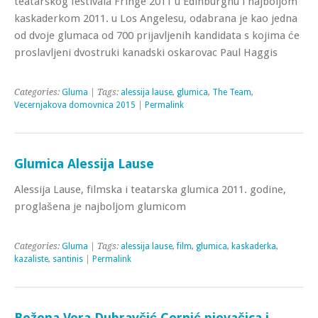
teatarskog festivala Fringe 2011 u Edinburghu i najboljom
kaskaderkom 2011. u Los Angelesu, odabrana je kao jedna
od dvoje glumaca od 700 prijavljenih kandidata s kojima će
proslavljeni dvostruki kanadski oskarovac Paul Haggis
Categories:
Gluma
| Tags:
alessija lause
,
glumica
,
The Team
,
Vecernjakova domovnica 2015
|
Permalink
Glumica Alessija Lause
Alessija Lause, filmska i teatarska glumica 2011. godine,
proglašena je najboljom glumicom
Categories:
Gluma
| Tags:
alessija lause
,
film
,
glumica
,
kaskaderka
,
kazaliste
,
santinis
|
Permalink
Božena Vera Dubravčić Cernić pjevačica i