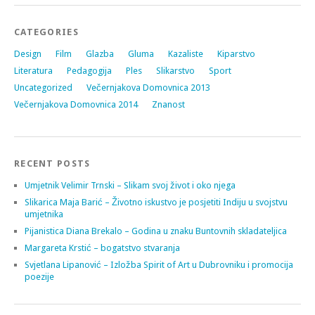
CATEGORIES
Design
Film
Glazba
Gluma
Kazaliste
Kiparstvo
Literatura
Pedagogija
Ples
Slikarstvo
Sport
Uncategorized
Večernjakova Domovnica 2013
Večernjakova Domovnica 2014
Znanost
RECENT POSTS
Umjetnik Velimir Trnski – Slikam svoj život i oko njega
Slikarica Maja Barić – Životno iskustvo je posjetiti Indiju u svojstvu
umjetnika
Pijanistica Diana Brekalo – Godina u znaku Buntovnih skladateljica
Margareta Krstić – bogatstvo stvaranja
Svjetlana Lipanović – Izložba Spirit of Art u Dubrovniku i promocija
poezije