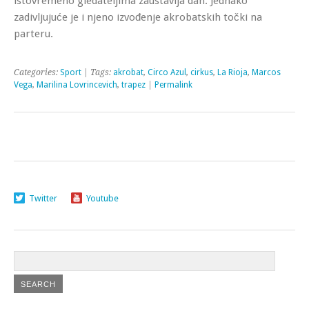
istovremeno gledateljima zaustavlja dah. Jednako
zadivljujuće je i njeno izvođenje akrobatskih točki na
parteru.
Categories:
Sport
| Tags:
akrobat
,
Circo Azul
,
cirkus
,
La Rioja
,
Marcos
Vega
,
Marilina Lovrincevich
,
trapez
|
Permalink
Twitter
Youtube