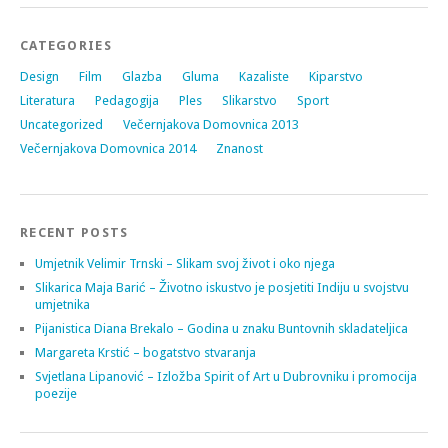
CATEGORIES
Design
Film
Glazba
Gluma
Kazaliste
Kiparstvo
Literatura
Pedagogija
Ples
Slikarstvo
Sport
Uncategorized
Večernjakova Domovnica 2013
Večernjakova Domovnica 2014
Znanost
RECENT POSTS
Umjetnik Velimir Trnski – Slikam svoj život i oko njega
Slikarica Maja Barić – Životno iskustvo je posjetiti Indiju u svojstvu
umjetnika
Pijanistica Diana Brekalo – Godina u znaku Buntovnih skladateljica
Margareta Krstić – bogatstvo stvaranja
Svjetlana Lipanović – Izložba Spirit of Art u Dubrovniku i promocija
poezije