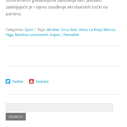
istovremeno gledateljima zaustavlja dah. Jednako
zadivljujuće je i njeno izvođenje akrobatskih točki na
parteru.
Categories:
Sport
| Tags:
akrobat
,
Circo Azul
,
cirkus
,
La Rioja
,
Marcos
Vega
,
Marilina Lovrincevich
,
trapez
|
Permalink
Twitter
Youtube