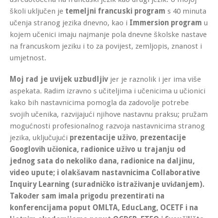
školi uključen je
temeljni francuski program
s 40 minuta
učenja stranog jezika dnevno, kao i
Immersion program
u
kojem učenici imaju najmanje pola dnevne školske nastave
na francuskom jeziku i to za povijest, zemljopis, znanost i
umjetnost.
Moj rad je uvijek uzbudljiv
jer je raznolik i jer ima više
aspekata. Radim izravno s učiteljima i učenicima u učionici
kako bih nastavnicima pomogla da zadovolje potrebe
svojih učenika, razvijajući njihove nastavnu praksu; pružam
mogućnosti profesionalnog razvoja nastavnicima stranog
jezika, uključujući
prezentacije uživo
,
prezentacije
Googlovih učionica
,
radionice uživo
u trajanju od
jednog sata do nekoliko dana,
radionice na daljinu
,
video uput
e; i olakšavam nastavnicima
Collaborative
Inquiry Learning
(suradničko istraživanje uviđanjem).
Također sam imala prigodu prezentirati na
konferencijama poput OMLTA, EducLang, OCETF i na