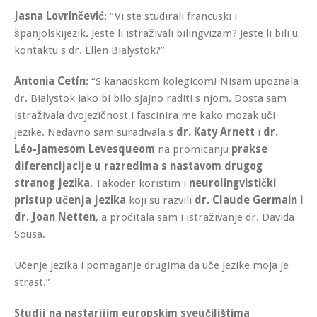
Jasna Lovrinčević
: “Vi ste studirali francuski i
španjolskijezik. Jeste li istraživali bilingvizam? Jeste li bili u
kontaktu s dr. Ellen Bialystok?”
Antonia Cetín
: “S kanadskom kolegicom! Nisam upoznala
dr. Bialystok iako bi bilo sjajno raditi s njom. Dosta sam
istraživala dvojezičnost i fascinira me kako mozak uči
jezike. Nedavno sam surađivala s
dr. Katy Arnett
i
dr.
Léo-Jamesom Levesqueom
na promicanju
prakse
diferencijacije u razredima s nastavom drugog
stranog jezika
. Također koristim i
neurolingvistički
pristup učenja jezika
koji su razvili
dr. Claude Germain i
dr. Joan Netten
, a pročitala sam i istraživanje dr. Davida
Sousa.
Učenje jezika i pomaganje drugima da uče jezike moja je
strast.”
Studij na nastarijim europskim sveučilištima