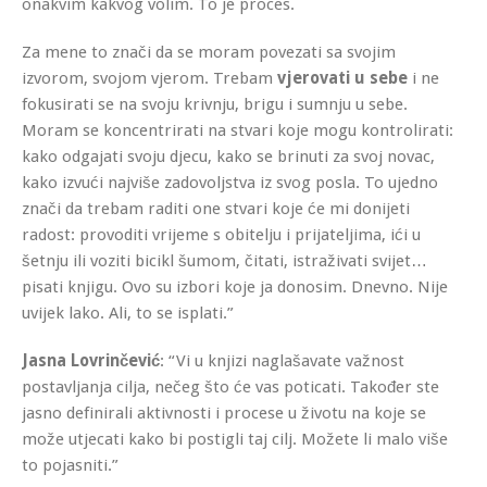
onakvim kakvog volim. To je proces.
Za mene to znači da se moram povezati sa svojim
izvorom, svojom vjerom. Trebam
vjerovati u sebe
i ne
fokusirati se na svoju krivnju, brigu i sumnju u sebe.
Moram se koncentrirati na stvari koje mogu kontrolirati:
kako odgajati svoju djecu, kako se brinuti za svoj novac,
kako izvući najviše zadovoljstva iz svog posla. To ujedno
znači da trebam raditi one stvari koje će mi donijeti
radost: provoditi vrijeme s obitelju i prijateljima, ići u
šetnju ili voziti bicikl šumom, čitati, istraživati svijet…
pisati knjigu. Ovo su izbori koje ja donosim. Dnevno. Nije
uvijek lako. Ali, to se isplati.”
Jasna Lovrinčević
: “Vi u knjizi naglašavate važnost
postavljanja cilja, nečeg što će vas poticati. Također ste
jasno definirali aktivnosti i procese u životu na koje se
može utjecati kako bi postigli taj cilj. Možete li malo više
to pojasniti.”