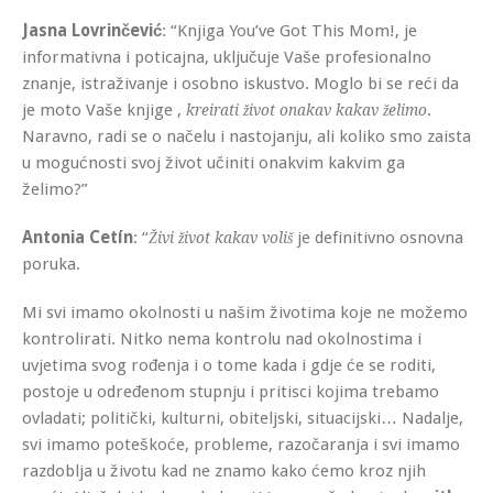
Jasna Lovrinčević
: “Knjiga You’ve Got This Mom!, je
informativna i poticajna, uključuje Vaše profesionalno
znanje, istraživanje i osobno iskustvo. Moglo bi se reći da
je moto Vaše knjige ,
.
kreirati život onakav kakav želimo
Naravno, radi se o načelu i nastojanju, ali koliko smo zaista
u mogućnosti svoj život učiniti onakvim kakvim ga
želimo?”
Antonia Cetín
: “
je definitivno osnovna
Živi život kakav voliš
poruka.
Mi svi imamo okolnosti u našim životima koje ne možemo
kontrolirati. Nitko nema kontrolu nad okolnostima i
uvjetima svog rođenja i o tome kada i gdje će se roditi,
postoje u određenom stupnju i pritisci kojima trebamo
ovladati; politički, kulturni, obiteljski, situacijski… Nadalje,
svi imamo poteškoće, probleme, razočaranja i svi imamo
razdoblja u životu kad ne znamo kako ćemo kroz njih