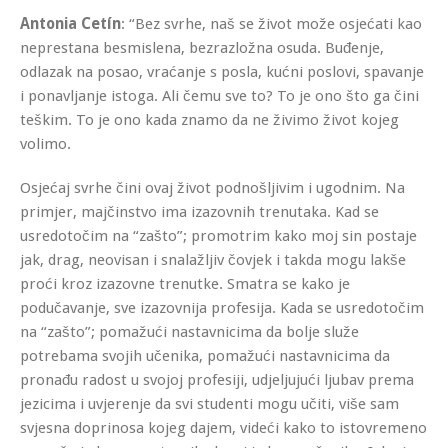
Antonia Cetín
: “Bez svrhe, naš se život može osjećati kao
neprestana besmislena, bezrazložna osuda. Buđenje,
odlazak na posao, vraćanje s posla, kućni poslovi, spavanje
i ponavljanje istoga. Ali čemu sve to? To je ono što ga čini
teškim. To je ono kada znamo da ne živimo život kojeg
volimo.
Osjećaj svrhe čini ovaj život podnošljivim i ugodnim. Na
primjer, majčinstvo ima izazovnih trenutaka. Kad se
usredotočim na “zašto”; promotrim kako moj sin postaje
jak, drag, neovisan i snalažljiv čovjek i takda mogu lakše
proći kroz izazovne trenutke. Smatra se kako je
podučavanje, sve izazovnija profesija. Kada se usredotočim
na “zašto”; pomažući nastavnicima da bolje služe
potrebama svojih učenika, pomažući nastavnicima da
pronađu radost u svojoj profesiji, udjeljujući ljubav prema
jezicima i uvjerenje da svi studenti mogu učiti, više sam
svjesna doprinosa kojeg dajem, videći kako to istovremeno