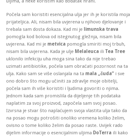
uljima, a neke koristim kao dodatak hrani.
Počela sam koristiti esencijalna ulja jer ih je koristila moja
prijateljica. Ali, nisam bila uvjerena u njihovo djelovanje i
trebala sam dosta dokaza. Kad mi je
limunska trava
pomogla kod bolova od istegnutog gležnja, nisam bila
uvjerena. Kad mi je
metvica
pomogla smiriti moj trbuh,
nisam bila uvjerena. Kada je ulje
Melaleuca
ili
Tea Tree
uklonilo infekciju uha moga sina tako da nije trebao
uzimati antibiotike, počela sam obraćati pozornost na ta
ulja. Kako sam se više oslanjala na ta
mala „čuda“
i sve
ono dobro što mogu učiniti za zdravlje moje obitelji,
počela sam ih više koristiti i ljudima govoriti o njima.
Jednom kada sam promislila da dijeljenje tih podataka
naplatim za svoj proizvod, započela sam svoj posao.
Izvrsna je stvar što naplaćujem svoja vlastita ulja tako da
na posao mogu potrošiti onoliko vremena koliko želim,
ovisno o tome koliko želim da posao raste. Uvijek rado
dijelim informacije o esencijalnim uljima
DoTerra
ili kako