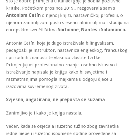
što je dobro primljena u Kanadi gdje je dobila pozitivne
kritike. Početkom prosinca 2019., razgovarala sam s
Antoniom Cetín
o njenoj knjizi, nastavničkoj profesiji, o
njenom zanimljivom poslu s esencijalnim uljima i studiju na
europskim sveučilištima
Sorbonne, Nantes i Salamanca.
Antonia Cetín, koja je dugo istraživala bilingvalizam,
pedagoški je instruktor, nastavnica engleskog, francuskog
i prirodnih znanosti te vlasnica vlastite tvrtke.
Primjenjujući profesionalno znanje, osobno iskustvo i
istraživanje napisala je knjigu kako bi savjetima i
razmatranjima pomogla majkama u odgoju djece u
izazovima suvremenog života.
Svjesna, angažirana, ne prepušta se suzama
Zanimljivo je i kako je knjiga nastala.
Večer, kada se osjećala izuzetno tužno zbog završetka
jedne lijepe i izuzetno ispunjene godine provedene sa