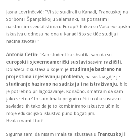
Jasna Lovrinčević: “Vi ste studirali u Kanadi, Francuskoj na
Sorboni i Španjolskoj u Salamanki, na poznatim i
najstarijim sveučilištima u Europi? Kakva su Vaša europska
iskustva u odnosu na ona u Kanadi što se tiče studija i
načina života? ”
Antonia Cetín
: “Kao studentica shvatila sam da su
europski i sjevernoamerički sustavi
sasvim
različiti
.
Dolazeći iz sustava u kojem je
studiranje bazirano na
projektima i rješavanju problema
, na sustav gdje je
studiranje bazirano na sadržaju i na istraživanju
, bilo
je potrebno prilagođavanje. Konačno, smatram da sam
jako sretna što sam imala prigodu učiti u oba sustava i
savladati ih tako da je to kombinirano iskustvo učinilo
moje edukacijsko iskustvo puno bogatijim.
Hvala mami i tati!
Sigurna sam, da nisam imala ta iskustava u
Francuskoj i