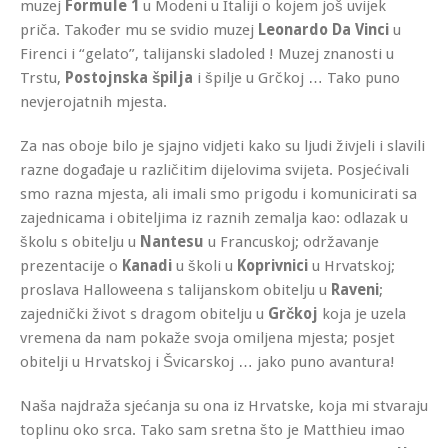
muzej
Formule 1
u Modeni u Italiji o kojem još uvijek
priča. Također mu se svidio muzej
Leonardo Da Vinci
u
Firenci i “gelato”, talijanski sladoled ! Muzej znanosti u
Trstu,
Postojnska špilja
i špilje u Grčkoj … Tako puno
nevjerojatnih mjesta.
Za nas oboje bilo je sjajno vidjeti kako su ljudi živjeli i slavili
razne događaje u različitim dijelovima svijeta. Posjećivali
smo razna mjesta, ali imali smo prigodu i komunicirati sa
zajednicama i obiteljima iz raznih zemalja kao: odlazak u
školu s obitelju u
Nantesu
u Francuskoj; održavanje
prezentacije o
Kanadi
u školi u
Koprivnici
u Hrvatskoj;
proslava Halloweena s talijanskom obitelju u
Raveni
;
zajednički život s dragom obitelju u
Grčkoj
koja je uzela
vremena da nam pokaže svoja omiljena mjesta; posjet
obitelji u Hrvatskoj i Švicarskoj … jako puno avantura!
Naša najdraža sjećanja su ona iz Hrvatske, koja mi stvaraju
toplinu oko srca. Tako sam sretna što je Matthieu imao