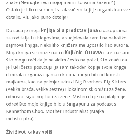
znate (Nemojte reći mojoj mami, to vama kažem!”).
Ostalo je bilo u suradnji s izdavačem koji je organizirao sve
detalje. Ali, jako puno detalja!
Do sada je moja
knjiga bila predstavljana
u časopisima
za roditelje i u blogovima, a sudjelovala sam i na nekoliko
sajmova knjiga. Nekoliko knjižara me ugostilo kao autora.
Moja knjiga se može naći u
Knjižnici Ottawa
i sretna sam
što mogu reći da je ne vidim često na polici, što značu da
je ljudi često posuđuju. Ja sam također kopije svoje knjige
donirala organizacijama u kojima mogu biti od koristi
majkama, kao na primjer udruzi Big Brothers Big Sisters
(Velika braća, velike sestre) i lokalnom skloništu za žene,
odnosno sigurnoj kući za žene. Mislim da je najudaljenije
odredište moje knjige bilo u
Singapuru
za podcast s
Kennethom Choo, Mother Industrialist (Majka
industrijalka).”
Živi život kakav voliš