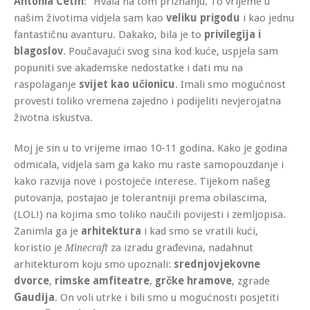
Antonia Cetín
: “Hvala na tom priznanju. To vrijeme u
našim životima vidjela sam kao
veliku prigodu
i kao jednu
fantastičnu avanturu. Dakako, bila je to
privilegija i
blagoslov
. Poučavajući svog sina kod kuće, uspjela sam
popuniti sve akademske nedostatke i dati mu na
raspolaganje
svijet kao učionicu
. Imali smo mogućnost
provesti toliko vremena zajedno i podijeliti nevjerojatna
životna iskustva.
Moj je sin u to vrijeme imao 10-11 godina. Kako je godina
odmicala, vidjela sam ga kako mu raste samopouzdanje i
kako razvija nove i postojeće interese. Tijekom našeg
putovanja, postajao je tolerantniji prema obilascima,
(LOL!) na kojima smo toliko naučili povijesti i zemljopisa.
Zanimla ga je
arhitektura
i kad smo se vratili kući,
koristio je
za izradu građevina, nadahnut
Minecraft
arhitekturom koju smo upoznali:
srednjovjekovne
dvorce
,
rimske amfiteatre
,
grčke hramove
, zgrade
Gaudija
. On voli utrke i bili smo u mogućnosti posjetiti