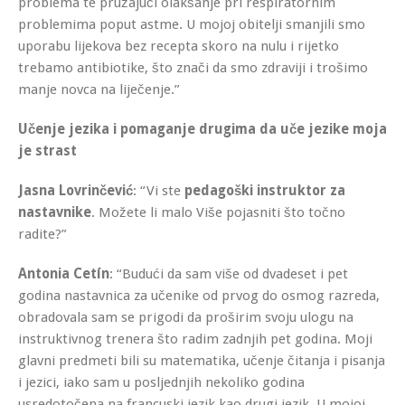
problema te pružajući olakšanje pri respiratornim
problemima poput astme. U mojoj obitelji smanjili smo
uporabu lijekova bez recepta skoro na nulu i rijetko
trebamo antibiotike, što znači da smo zdraviji i trošimo
manje novca na liječenje.”
Učenje jezika i pomaganje drugima da uče jezike moja
je strast
Jasna Lovrinčević
: “Vi ste
pedagoški instruktor za
nastavnike
. Možete li malo Više pojasniti što točno
radite?”
Antonia Cetín
: “Budući da sam više od dvadeset i pet
godina nastavnica za učenike od prvog do osmog razreda,
obradovala sam se prigodi da proširim svoju ulogu na
instruktivnog trenera što radim zadnjih pet godina. Moji
glavni predmeti bili su matematika, učenje čitanja i pisanja
i jezici, iako sam u posljednjih nekoliko godina
usredotočena na francuski jezik kao drugi jezik. U mojoj