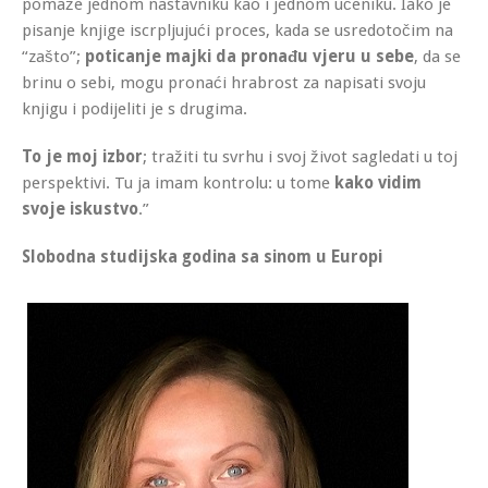
pomaže jednom nastavniku kao i jednom učeniku. Iako je
pisanje knjige iscrpljujući proces, kada se usredotočim na
“zašto”;
poticanje majki da pronađu vjeru u sebe
, da se
brinu o sebi, mogu pronaći hrabrost za napisati svoju
knjigu i podijeliti je s drugima.
To je moj izbor
; tražiti tu svrhu i svoj život sagledati u toj
perspektivi. Tu ja imam kontrolu: u tome
kako vidim
svoje iskustvo
.”
Slobodna studijska godina sa sinom u Europi