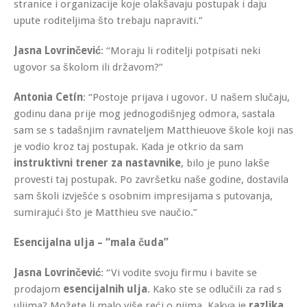
stranice i organizacije koje olakšavaju postupak i daju
upute roditeljima što trebaju napraviti.”
Jasna Lovrinčević
: “Moraju li roditelji potpisati neki
ugovor sa školom ili državom?”
Antonia Cetín
: “Postoje prijava i ugovor. U našem slučaju,
godinu dana prije mog jednogodišnjeg odmora, sastala
sam se s tadašnjim ravnateljem Matthieuove škole koji nas
je vodio kroz taj postupak. Kada je otkrio da sam
instruktivni trener za nastavnike
, bilo je puno lakše
provesti taj postupak. Po završetku naše godine, dostavila
sam školi izvješće s osobnim impresijama s putovanja,
sumirajući što je Matthieu sve naučio.”
Esencijalna ulja – “mala čuda”
Jasna Lovrinčević
: “Vi vodite svoju firmu i bavite se
prodajom
esencijalnih ulja
. Kako ste se odlučili za rad s
uljima? Možete li malo više reći o njima. Kakva je
razlika