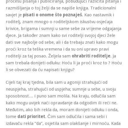
procesu pisanja i publiciranja, pobuđujući različita pitanja i
razmišljanja o toj želji da se napiše knjiga. Tradicionalni
savjet je
pisati o onome što poznaješ
. Kao nastavnik i
roditelj, znam mnogo o roditeljskom iskustvu osjećaja
krivice, brigama i sumnji u same sebe za vrijeme odgajanja
djece. Ja također znam kako svi roditelji svojoj djeci žele
dati sve najbolje od sebe, ali i da trebaju znati kako mogu
proći kroz ta teška vremena i da su oni upravo pravi
roditelji za taj posao. Željela sam
ohrabriti roditelje
. Ja
sam trebala donijeti odluku: Hoću li ja proći kroz to ? Hoću
li se obvezati da ću napisati knjigu?
Cijeli taj kraj tjedna, bila sam u agoniji strahujući od
neuspjeha, strahujući od uspjeha; sumnje u sebe, u svoju
sposobnost… i puno sam molila. Na kraju, odlučila sam
kako mogu uvijek naći opravdanje da odgodim ili reći ne.
Međutim, ako bih rekla da, moram donijeti odluku i onda,
tome
dati
prioritet
. Čim sam odlučila i sama sebi i
izdavaču rekla “da”, osjetila sam olakšanje i mirnoću. Kada