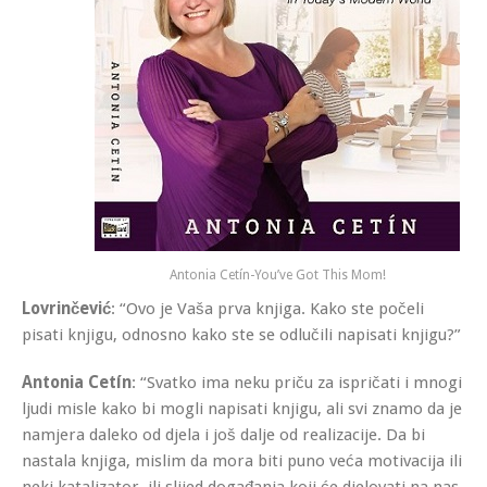
Antonia Cetín-You’ve Got This Mom!
Lovrinčević
: “Ovo je Vaša prva knjiga. Kako ste počeli
pisati knjigu, odnosno kako ste se odlučili napisati knjigu?”
Antonia Cetín
: “Svatko ima neku priču za ispričati i mnogi
ljudi misle kako bi mogli napisati knjigu, ali svi znamo da je
namjera daleko od djela i još dalje od realizacije. Da bi
nastala knjiga, mislim da mora biti puno veća motivacija ili
neki katalizator, ili slijed događanja koji će djelovati na nas