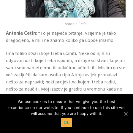
Antonia Cetín
Antonia Cetín
: “To je najveće pitanje. Vrijeme je tako
dragocjeno, a mi i ne znamo koliko ga uopće imamo.
Ima toliko stvari koje treba učiniti. Neke od njih su
odgovornosti koje treba ispuniti, a druge su stvari koje mi
sami sebi nametnemo ili odlučimo učiniti ih. Mislim da ste
već zaključili da sam osoba tipa A koja uvijek pronalazi
nešto za napraviti; neki projekt na kojem treba raditi,
nešto za naučiti. Moj izazov je graditi u vremenu kada ne
radim i u kojem jesam. To je moje vrijeme; s mojom
We use cookies to ensure that we give you the best
obitelju, sa sobom i s Bogom. Također, moram svjesno
experience on our website. If you continue to use this site we
donijeti odluku da svoje vrijeme provedem na ovaj način,
will assume that you are happy with it.
inače se izgubim u poslu, a zaboravim
cijeniti ono što
Ok
imam i osjećati radost
.