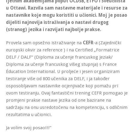
ljetnim akademijama poput OCDSB, ETFO i Sveučilišta
u Ottawi. Razvila sam nastavne materijale i resurse za
nastavnike koje mogu koristiti u učionici. Moj je posao
dijeliti najnovija istraživanja o nastavi drugog
(stranog) jezika i razvijati najbolje prakse.
Provela sam opsežno istraživanje na
CEFR
-a (Zajednički
europski okvir za reference ) i na Certified „Formatrice
DELF / DALF“ (Diploma za učenje francuskog jeziak/
Diploma za učenje francuskog višeg stupnja) s France
Éducation International. U proljeće i jesen organiziram
testiranje više od 800 učenika za DELF, i ja također
osposobljavam nastavnike ocjenjivače koji pomažu pri
ovom testiranju. Ovaj fantastični trening CEFR pomogao je
promjeni prakse nastave jezika od one bazirane na
sadržaju na onu usredotočenu na kompetenciju, s odličnim
rezultatima u učionici.
Ja volim svoj posao!!!”