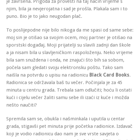
je završena. Prigoda za provesti na taj način vrijeme s
njim, bila ja nevjerojatna i sad je prošla. Plakala sam i to
puno. Bio je to jako neugodan plač.
To poslijepodne nije bilo nikoga da me spasi od same sebe:
moj sin je otišao sa svojim ocem, moj partner je otišao na
sporstski događaj. Moji prijatelji su slavili zadnji dan škole
a ja nisam bila u slavljeničkom raspoloženju. Neko vrijeme
bila sam snuždena i onda, ne znajući što bih sa sobom,
počela sam gledati svoju elektronsku poštu. Tako sam
naišla na potvrdu o upisu na radionicu
Black Card Books
.
Radionica se održavala baš tu večer. Počinjala je za 45
minuta u centru grada. Trebala sam odlučiti; hoću li ostati
kući i cijelu večer žaliti samu sebe ili izaći iz kuće i možda
nešto naučiti?
Spremila sam se, obukla i našminkala i uputila u centar
grada, stigavši pet minuta prije početka radionice. Izdavač
koji je vodio radionicu dao nam je sve vrste savjeta o