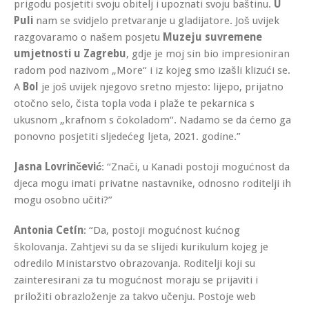
prigodu posjetiti svoju obitelj i upoznati svoju baštinu.
U
Puli
nam se svidjelo pretvaranje u gladijatore. Još uvijek
razgovaramo o našem posjetu
Muzeju suvremene
umjetnosti u Zagrebu
, gdje je moj sin bio impresioniran
radom pod nazivom „More“ i iz kojeg smo izašli klizući se.
A
Bol
je još uvijek njegovo sretno mjesto: lijepo, prijatno
otočno selo, čista topla voda i plaže te pekarnica s
ukusnom „krafnom s čokoladom“. Nadamo se da ćemo ga
ponovno posjetiti sljedećeg ljeta, 2021. godine.”
Jasna Lovrinčević
: “Znači, u Kanadi postoji mogućnost da
djeca mogu imati privatne nastavnike, odnosno roditelji ih
mogu osobno učiti?”
Antonia Cetín
: “Da, postoji mogućnost kućnog
školovanja. Zahtjevi su da se slijedi kurikulum kojeg je
odredilo Ministarstvo obrazovanja. Roditelji koji su
zainteresirani za tu mogućnost moraju se prijaviti i
priložiti obrazloženje za takvo učenju. Postoje web