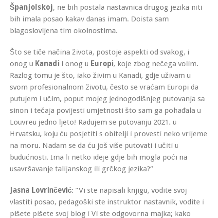
Španjolskoj
, ne bih postala nastavnica drugog jezika niti
bih imala posao kakav danas imam. Doista sam
blagoslovljena tim okolnostima.
Što se tiče načina života, postoje aspekti od svakog, i
onog u
Kanadi
i onog u
Europi
, koje zbog nečega volim.
Razlog tomu je što, iako živim u Kanadi, gdje uživam u
svom profesionalnom životu, često se vraćam Europi da
putujem i učim, poput mojeg jednogodišnjeg putovanja sa
sinon i tečaja povijesti umjetnosti što sam ga pohađala u
Louvreu jedno ljeto! Radujem se putovanju 2021. u
Hrvatsku, koju ću posjetiti s obitelji i provesti neko vrijeme
na moru. Nadam se da ću još više putovati i učiti u
budućnosti. Ima li netko ideje gdje bih mogla poći na
usavršavanje talijanskog ili grčkog jezika?”
Jasna Lovrinčević
: “Vi ste napisali knjigu, vodite svoj
vlastiti posao, pedagoški ste instruktor nastavnik, vodite i
pišete pišete svoj blog i Vi ste odgovorna majka; kako