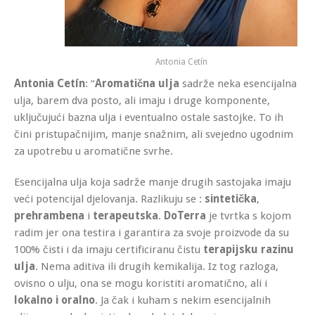
Antonia Cetín
Antonia Cetín
: “
Aromatična ulja
sadrže neka esencijalna
ulja, barem dva posto, ali imaju i druge komponente,
uključujući bazna ulja i eventualno ostale sastojke. To ih
čini pristupačnijim, manje snažnim, ali svejedno ugodnim
za upotrebu u aromatične svrhe.
Esencijalna ulja koja sadrže manje drugih sastojaka imaju
veći potencijal djelovanja. Razlikuju se :
sintetička
,
prehrambena
i
terapeutska
.
DoTerra
je tvrtka s kojom
radim jer ona testira i garantira za svoje proizvode da su
100% čisti i da imaju certificiranu čistu
terapijsku razinu
ulja
. Nema aditiva ili drugih kemikalija. Iz tog razloga,
ovisno o ulju, ona se mogu koristiti aromatično, ali i
lokalno i oralno
. Ja čak i kuham s nekim esencijalnih