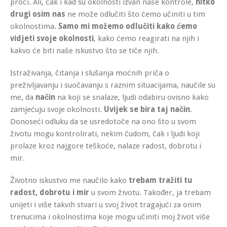
proći. Ali, čak i kad su okolnosti izvan naše kontrole,
nitko
drugi osim nas
ne može odlučiti što ćemo učiniti u tim
okolnostima.
Samo mi možemo odlučiti kako ćemo
vidjeti svoje okolnosti
, kako ćemo reagirati na njih i
kakvo će biti naše iskustvo što se tiče njih.
Istraživanja, čitanja i slušanja moćnih priča o
preživljavanju i suočavanju s raznim situacijama, naučile su
me, da
način
na koji se snalaze, ljudi odabiru ovisno kako
zamjećuju svoje okolnosti.
Uvijek se bira taj način
.
Donoseći odluku da se usredotoče na ono što u svom
životu mogu kontrolirati, nekim čudom, čak i ljudi koji
prolaze kroz najgore teškoće, nalaze radost, dobrotu i
mir.
Životno iskustvo me naučilo kako
trebam tražiti tu
radost, dobrotu i mir
u svom životu. Također, ja trebam
unijeti i više takvih stvari u svoj život tragajući za onim
trenucima i okolnostima koje mogu učiniti moj život više