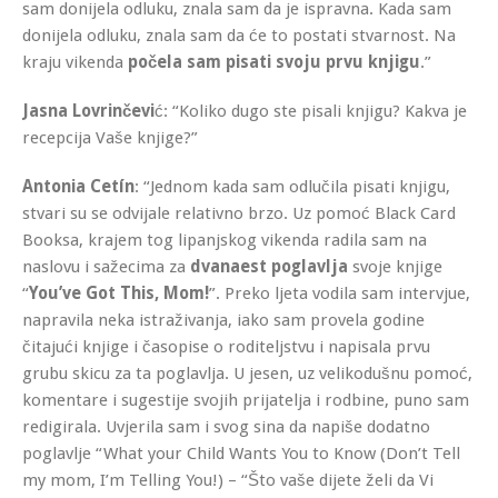
sam donijela odluku, znala sam da je ispravna. Kada sam
donijela odluku, znala sam da će to postati stvarnost. Na
kraju vikenda
počela sam pisati svoju prvu knjigu
.”
Jasna Lovrinčevi
ć: “Koliko dugo ste pisali knjigu? Kakva je
recepcija Vaše knjige?”
Antonia Cetín
: “Jednom kada sam odlučila pisati knjigu,
stvari su se odvijale relativno brzo. Uz pomoć Black Card
Booksa, krajem tog lipanjskog vikenda radila sam na
naslovu i sažecima za
dvanaest poglavlja
svoje knjige
“
You’ve Got This, Mom!
”. Preko ljeta vodila sam intervjue,
napravila neka istraživanja, iako sam provela godine
čitajući knjige i časopise o roditeljstvu i napisala prvu
grubu skicu za ta poglavlja. U jesen, uz velikodušnu pomoć,
komentare i sugestije svojih prijatelja i rodbine, puno sam
redigirala. Uvjerila sam i svog sina da napiše dodatno
poglavlje “What your Child Wants You to Know (Don’t Tell
my mom, I’m Telling You!) – “Što vaše dijete želi da Vi