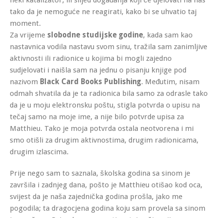
tako da je nemoguće ne reagirati, kako bi se uhvatio taj
moment.
Za vrijeme
slobodne studijske godine
, kada sam kao
nastavnica vodila nastavu svom sinu, tražila sam zanimljive
aktivnosti ili radionice u kojima bi mogli zajedno
sudjelovati i naišla sam na jednu o pisanju knjige pod
nazivom
Black Card Books Publishing
. Međutim, nisam
odmah shvatila da je ta radionica bila samo za odrasle tako
da je u moju elektronsku poštu, stigla potvrda o upisu na
tečaj samo na moje ime, a nije bilo potvrde upisa za
Matthieu. Tako je moja potvrda ostala neotvorena i mi
smo otišli za drugim aktivnostima, drugim radionicama,
drugim izlascima.
Prije nego sam to saznala, školska godina sa sinom je
završila i zadnjeg dana, pošto je Matthieu otišao kod oca,
svijest da je naša zajednička godina prošla, jako me
pogodila; ta dragocjena godina koju sam provela sa sinom