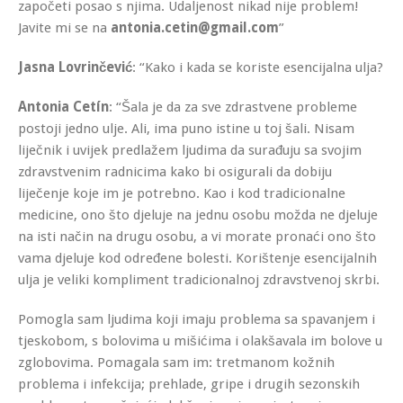
započeti posao s njima. Udaljenost nikad nije problem!
Javite mi se na
antonia.cetin@gmail.com
”
Jasna Lovrinčević
: “Kako i kada se koriste esencijalna ulja?
Antonia Cetín
: “Šala je da za sve zdrastvene probleme
postoji jedno ulje. Ali, ima puno istine u toj šali. Nisam
liječnik i uvijek predlažem ljudima da surađuju sa svojim
zdravstvenim radnicima kako bi osigurali da dobiju
liječenje koje im je potrebno. Kao i kod tradicionalne
medicine, ono što djeluje na jednu osobu možda ne djeluje
na isti način na drugu osobu, a vi morate pronaći ono što
vama djeluje kod određene bolesti. Korištenje esencijalnih
ulja je veliki kompliment tradicionalnoj zdravstvenoj skrbi.
Pomogla sam ljudima koji imaju problema sa spavanjem i
tjeskobom, s bolovima u mišićima i olakšavala im bolove u
zglobovima. Pomagala sam im: tretmanom kožnih
problema i infekcija; prehlade, gripe i drugih sezonskih