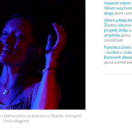
Umjetnik Velimir 
Slikam svoj život
njega
Jasna Lovr
Slikarica Maja Ba
Životno iskustvo 
posjetiti Indiju u
umjetnika
Jasna
Lovrinčević
Pijanistica Diana
– Godina u znak
Buntovnih sklada
Jasna Lovrinčevi
o i Andreas Horn na koncertu u Šibeniku (Fotograf:
Zrinka Magazin)