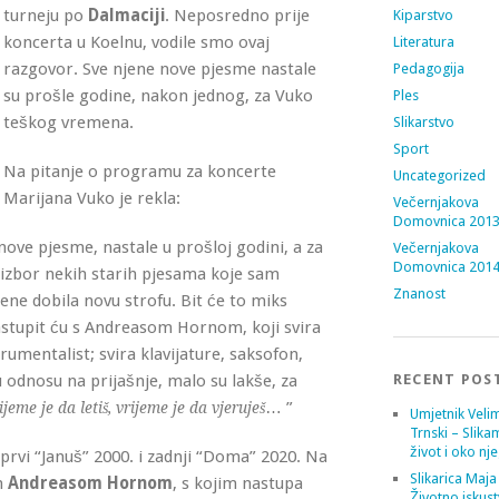
turneju po
Dalmaciji
. Neposredno prije
Kiparstvo
koncerta u Koelnu, vodile smo ovaj
Literatura
razgovor. Sve njene nove pjesme nastale
Pedagogija
su prošle godine, nakon jednog, za Vuko
Ples
teškog vremena.
Slikarstvo
Sport
Na pitanje o programu za koncerte
Uncategorized
Marijana Vuko je rekla:
Večernjakova
Domovnica 201
 nove pjesme, nastale u prošloj godini, a za
Večernjakova
Domovnica 201
 izbor nekih starih pjesama koje sam
Znanost
ene dobila novu strofu. Bit će to miks
stupit ću s Andreasom Hornom, koji svira
umentalist; svira klavijature, saksofon,
 odnosu na prijašnje, malo su lakše, za
RECENT POS
… ”
ijeme je da letiš, vrijeme je da vjeruješ
Umjetnik Velim
Trnski – Slika
život i oko nj
prvi “Januš” 2000. i zadnji “Doma” 2020. Na
Slikarica Maja
m
Andreasom Hornom
, s kojim nastupa
Životno iskust