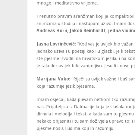
mnoge i meditativno vrijeme.
Trenutno pravim aranžman koji je kompaktibila
snimcima u studiju i nastupam uživo. Imam dos
Andreas Horn, Jakob Reinhardt, jedna violinče
Jasna Lovrinčević
: “Kod vas je uvijek bio važa
jednako uživa i u poeziji kao i u glazbi. Je li 
ste pjesme izvodili na hrvatskom jeziku i na ko
je također uvijek bilo zanimljivo. Jesu li i nov
Marijana Vuko
: “Riječi su uvijek važne i baš s
koja razumije jezik pjesama.
Imam osjećaj, kada pjevam netkom tko razumije
nas. Prijateljica iz Dalmacije koja je slušala mo
dirnula i melodija i tekst, a kada sam tu pjesm
nekako objasniti i tu sam doživjela upravo to: H
pjesme nosiš ljudima koji ih razumiju.