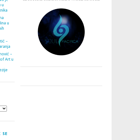
u u
tnika
ana
ina u
nih
tić –
aranja
nović –
 of Art u
zije
 SE