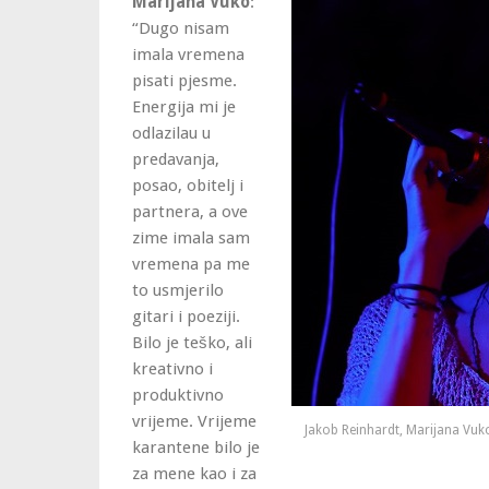
Marijana Vuko
:
“Dugo nisam
imala vremena
pisati pjesme.
Energija mi je
odlazilau u
predavanja,
posao, obitelj i
partnera, a ove
zime imala sam
vremena pa me
to usmjerilo
gitari i poeziji.
Bilo je teško, ali
kreativno i
produktivno
vrijeme. Vrijeme
Jakob Reinhardt, Marijana Vuk
karantene bilo je
za mene kao i za