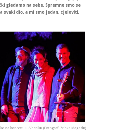
tički gledamo na sebe. Spremne smo se
na svaki dio, a mi smo jedan, cjeloviti,
ko na koncertu u Šibeniku (Fotograf: Zrinka Magazin)