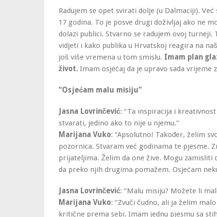
Radujem se opet svirati dolje (u Dalmaciji). Već
17 godina. To je posve drugi doživljaj ako ne 
dolazi publici. Stvarno se radujem ovoj turneji. 
vidjeti i kako publika u Hrvatskoj reagira na na
još više vremena u tom smislu.
Imam plan glaz
život.
Imam osjećaj da je upravo sada vrijeme za 
“Osjećam malu misiju”
Jasna Lovrinčević
: “Ta inspiracija i kreativno
stvarati, jedino ako to nije u njemu.”
Marijana Vuko
: “Apsolutno! Također, želim svo
pozornica. Stvaram već godinama te pjesme. 
prijateljima. Želim da one žive. Mogu zamisliti 
da preko njih drugima pomažem. Osjećam neku
Jasna Lovrinčević
: “Malu misiju? Možete li mal
Marijana Vuko
: “Zvuči čudno, ali ja želim mal
kritične prema sebi. Imam jednu pjesmu sa sti