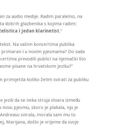
n za audio medije. Radim paralelno, na
ta dobrih glazbenika s kojima radim:
listica i jedan klarinetist
.”
n tekst. Na vašim koncertima publika
tekst primaran i u novim pjesmama? Do sada
ncertima prevodili publici na njemački što
e pjesme pisane na hrvatskom jeziku?”
am primijetila koliko želim svirati za publiku
 jezik da se neka struja stvara između
ju novu pjesmu, skoro je plakala, nju je
u Andreasu svirala, morala sam mu to
ej, Marijana, došlo je vrijeme da svoje