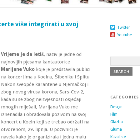
rte više integrirati u svoj
Twitter
Youtube
Vrijeme je da letiš
, naziv je jedne od
najnovijih pjesama kantautorice
Marijane Vuko
koje je predstavila publici
na koncertima u Koelnu, Šibeniku i Splitu
.
Nakon sveopće karantene u Njemačkoj i
zbog novog virusa korona, Sars-Cov-2,
CATEGORIES
kada su se zbog neizvjesnosti osjećaji
mnogih miješali, Marijana Vuko me
Design
iznenadila i obradovala pozivom na svoj
Film
koncert u Koeln koji se trebao održati na
Glazba
otvorenom, 29. lipnja. U pozivnici je
Gluma
navela kako je organizirala i jednu malu
Kazaliste