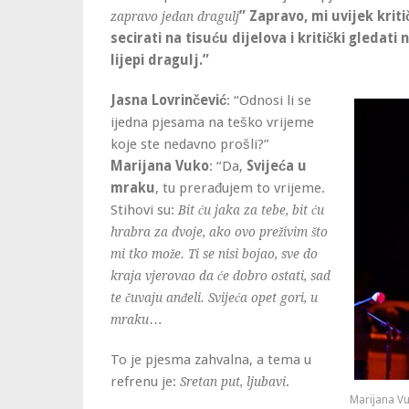
” Zapravo, mi uvijek kri
zapravo jedan dragulj
secirati na tisuću dijelova i kritički gledati 
lijepi dragulj.”
Jasna Lovrinčević
: “Odnosi li se
ijedna pjesama na teško vrijeme
koje ste nedavno prošli?”
Marijana Vuko
: “Da,
Svijeća u
mraku
, tu prerađujem to vrijeme.
Stihovi su:
Bit ću jaka za tebe, bit ću
hrabra za dvoje, ako ovo preživim što
mi tko može. Ti se nisi bojao, sve do
kraja vjerovao da će dobro ostati, sad
te čuvaju anđeli. Svijeća opet gori, u
…
mraku
To je pjesma zahvalna, a tema u
refrenu je:
.
Sretan put, ljubavi
Marijana Vu