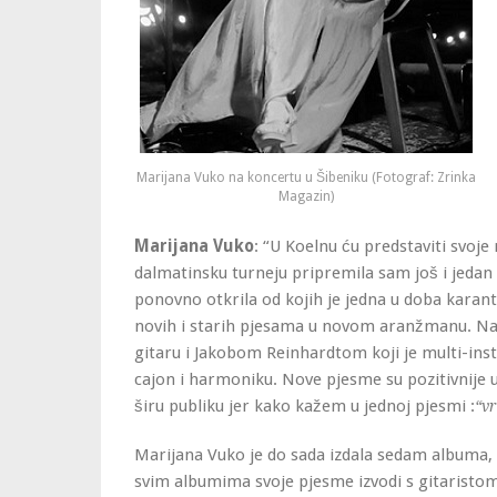
Marijana Vuko na koncertu u Šibeniku (Fotograf: Zrinka
Magazin)
Marijana Vuko
: “U Koelnu ću predstaviti svoje
dalmatinsku turneju pripremila sam još i jedan
ponovno otkrila od kojih je jedna u doba karant
novih i starih pjesama u novom aranžmanu. Na
gitaru i Jakobom Reinhardtom koji je multi-instr
cajon i harmoniku. Nove pjesme su pozitivnije u
širu publiku jer kako kažem u jednoj pjesmi :
“vr
Marijana Vuko je do sada izdala sedam albuma, 
svim albumima svoje pjesme izvodi s gitaristo