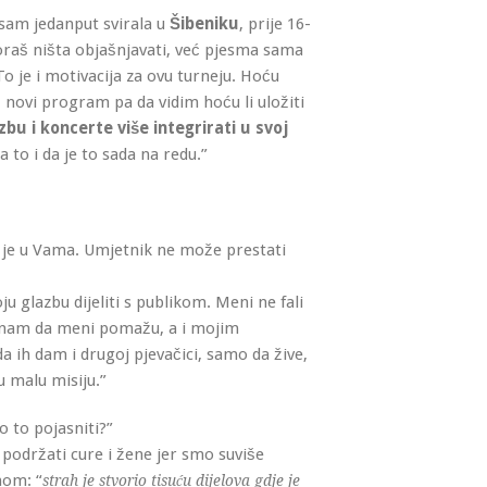
 sam jedanput svirala u
Šibeniku
, prije 16-
moraš ništa objašnjavati, već pjesma sama
To je i motivacija za ovu turneju. Hoću
š novi program pa da vidim hoću li uložiti
bu i koncerte više integrirati u svoj
to i da je to sada na redu.”
st je u Vama. Umjetnik ne može prestati
ju glazbu dijeliti s publikom. Meni ne fali
Znam da meni pomažu, a i mojim
da ih dam i drugoj pjevačici, samo da žive,
 malu misiju.”
o to pojasniti?”
o podržati cure i žene jer smo suviše
hom: “
strah je stvorio tisuću dijelova gdje je