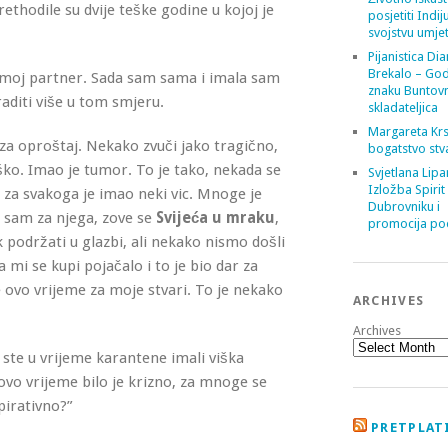
thodile su dvije teške godine u kojoj je
posjetiti Indij
svojstvu umje
Pijanistica Di
Brekalo – God
o moj partner. Sada sam sama i imala sam
znaku Buntov
raditi više u tom smjeru.
skladateljica
Margareta Krs
za oproštaj. Nekako zvuči jako tragično,
bogatstvo stv
eško. Imao je tumor. To je tako, nekada se
Svjetlana Lipa
Izložba Spirit
, za svakoga je imao neki vic. Mnoge je
Dubrovniku i
 sam za njega, zove se
Svijeća u mraku
,
promocija poe
 podržati u glazbi, ali nekako nismo došli
a mi se kupi pojačalo i to je bio dar za
 ovo vrijeme za moje stvari. To je nekako
ARCHIVES
Archives
o ste u vrijeme karantene imali viška
vo vrijeme bilo je krizno, za mnoge se
pirativno?”
PRETPLATI