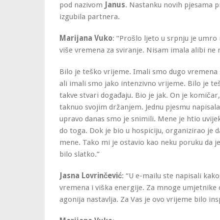
pod nazivom
Janus
. Nastanku novih pjesama pre
izgubila partnera.
Marijana Vuko
: “Prošlo ljeto u srpnju je umr
više vremena za sviranje. Nisam imala alibi ne 
Bilo je teško vrijeme. Imali smo dugo vremena 
ali imali smo jako intenzivno vrijeme. Bilo je t
takve stvari događaju. Bio je jak. On je komičar
taknuo svojim držanjem. Jednu pjesmu napisala
upravo danas smo je snimili. Mene je htio uvijek
do toga. Dok je bio u hospiciju, organizirao je d
mene. Tako mi je ostavio kao neku poruku da je
bilo slatko.”
Jasna Lovrinčević
: “U e-mailu ste napisali kak
vremena i viška energije. Za mnoge umjetnike o
agonija nastavlja. Za Vas je ovo vrijeme bilo ins