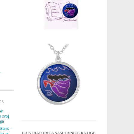
3
4
TS
ir
m svoj
ega
 Barić –
ILUSTRATORICA NASLOVNICE KNJIGE
vo je