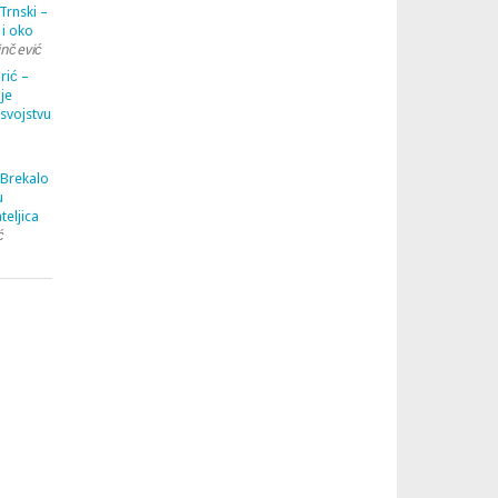
Trnski –
 i oko
inčević
rić –
je
 svojstvu
 Brekalo
u
teljica
ć