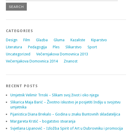
CATEGORIES
Design
Film
Glazba
Gluma
Kazaliste
Kiparstvo
Literatura
Pedagogija
Ples
Slikarstvo
Sport
Uncategorized
Večernjakova Domovnica 2013
Večernjakova Domovnica 2014
Znanost
RECENT POSTS
Umjetnik Velimir Trnski – Slikam svoj život i oko njega
Slikarica Maja Barić – Životno iskustvo je posjetiti Indiju u svojstvu
umjetnika
Pijanistica Diana Brekalo – Godina u znaku Buntovnih skladateljica
Margareta Krstić – bogatstvo stvaranja
Svjetlana Lipanović – Izložba Spirit of Art u Dubrovniku i promocija