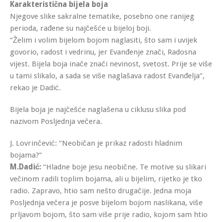
Karakteristična bijela boja
Njegove slike sakralne tematike, posebno one ranijeg
perioda, rađene su najčešće u bijeloj boji.
“Želim i volim bijelom bojom naglasiti, što sam i uvijek
govorio, radost i vedrinu, jer Evanđenje znači, Radosna
vijest. Bijela boja inače znači nevinost, svetost. Prije se više
u tami slikalo, a sada se više naglašava radost Evanđelja”,
rekao je Dadić.
Bijela boja je najčešće naglašena u ciklusu slika pod
nazivom Posljednja večera.
J. Lovrinčević: “Neobičan je prikaz radosti hladnim
bojama?”
M.Dadić:
“Hladne boje jesu neobične. Te motive su slikari
večinom radili toplim bojama, ali u bijelim, rijetko je tko
radio. Zapravo, htio sam nešto drugačije. Jedna moja
Posljednja večera je posve bijelom bojom naslikana, više
prljavom bojom, što sam više prije radio, kojom sam htio