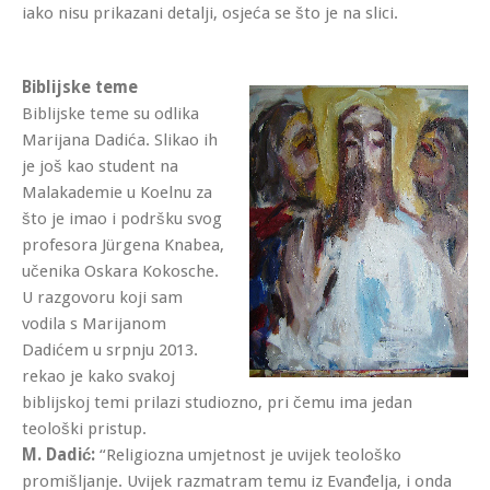
iako nisu prikazani detalji, osjeća se što je na slici.
Biblijske teme
Biblijske teme su odlika
Marijana Dadića. Slikao ih
je još kao student na
Malakademie u Koelnu za
što je imao i podršku svog
profesora Jürgena Knabea,
učenika Oskara Kokosche.
U razgovoru koji sam
vodila s Marijanom
Dadićem u srpnju 2013.
rekao je kako svakoj
biblijskoj temi prilazi studiozno, pri čemu ima jedan
teološki pristup.
M. Dadić:
“Religiozna umjetnost je uvijek teološko
promišljanje. Uvijek razmatram temu iz Evanđelja, i onda