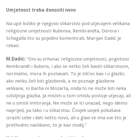
Umjetnost treba donositi novo
Na upit koliko je njegovo slikarstvo pod utjecajem velikana
religiozne umjetnosti Rubensa, Rembrandta, Dürera i
Schagalla što su pojedini komentirali, Marijan Dadić je
rekao:
M.Dadić:
“Oni su vrhunac religiozne umjetnosti, pogotovo
Rembrandt i Rubens, i ako se netko želi baviti slikarstvom,
normalno, mora ih poznavati. To je slično kao i u glazbi;
ako netko želi biti glazbenik, a ne poznaje glazbene
velikane, ni Bacha ni Mozarta, onda to ne može biti neka
ozbiljnija glazba. Ja mislim u tom smislu postoje utjecaji, ali
ne u smisli imitiranja. Ne može se ići unazad, nego idemo
naprijed, pa tako i u slikarstvu. Čovjek uvijek pokušava
izraziti sebe i dati nešto novo, ali u glavi se ima sve što je
prethodno naslikano, to je kao studij.”