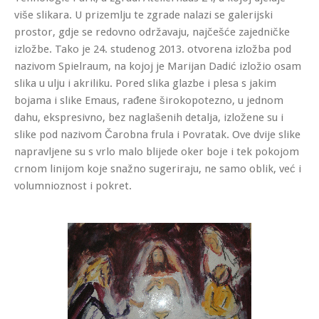
više slikara. U prizemlju te zgrade nalazi se galerijski
prostor, gdje se redovno održavaju, najčešće zajedničke
izložbe. Tako je 24. studenog 2013. otvorena izložba pod
nazivom Spielraum, na kojoj je Marijan Dadić izložio osam
slika u ulju i akriliku. Pored slika glazbe i plesa s jakim
bojama i slike Emaus, rađene širokopotezno, u jednom
dahu, ekspresivno, bez naglašenih detalja, izložene su i
slike pod nazivom Čarobna frula i Povratak. Ove dvije slike
napravljene su s vrlo malo blijede oker boje i tek pokojom
crnom linijom koje snažno sugeriraju, ne samo oblik, već i
volumnioznost i pokret.