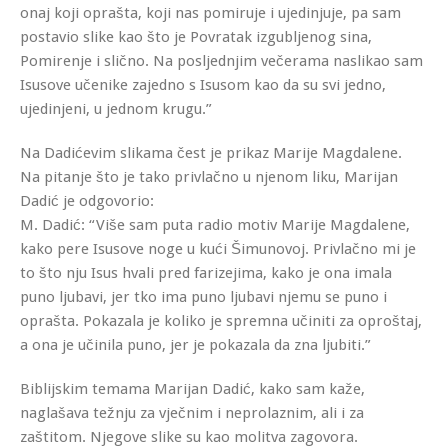
onaj koji oprašta, koji nas pomiruje i ujedinjuje, pa sam
postavio slike kao što je Povratak izgubljenog sina,
Pomirenje i slično. Na posljednjim večerama naslikao sam
Isusove učenike zajedno s Isusom kao da su svi jedno,
ujedinjeni, u jednom krugu.”
Na Dadićevim slikama čest je prikaz Marije Magdalene.
Na pitanje što je tako privlačno u njenom liku, Marijan
Dadić je odgovorio:
M. Dadić
: “Više sam puta radio motiv Marije Magdalene,
kako pere Isusove noge u kući Šimunovoj. Privlačno mi je
to što nju Isus hvali pred farizejima, kako je ona imala
puno ljubavi, jer tko ima puno ljubavi njemu se puno i
oprašta. Pokazala je koliko je spremna učiniti za oproštaj,
a ona je učinila puno, jer je pokazala da zna ljubiti.”
Biblijskim temama Marijan Dadić, kako sam kaže,
naglašava težnju za vječnim i neprolaznim, ali i za
zaštitom. Njegove slike su kao molitva zagovora.