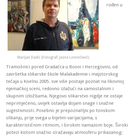
rođen u
Marijan Dadić (Fotograf: Jasna Lovrinčević)
Tramošnici pored Gradačca u Bosni i Hercegovini, od
završetka slikarske škole Malakademie i majstorskog
tečaja u Koelnu 2005. sve više postaje poznat na likovnoj
njemačkoj sceni, redovno izlažući na samostalnim i
skupnim izložbama. Njegovo slikarstvo nigdje ne ostaje
neprimjećeno, uvijek ostavlja dojam snage i snažne
sugestivnosti. Posebno je prepoznatljiv po tonskom
slikanju, prije svega u bijelim varijacijama, s
karakterističnim ritmom, i širokim namazom boje. Široki
potezi kistom snažno izražavaju atmosferu prikazanog;