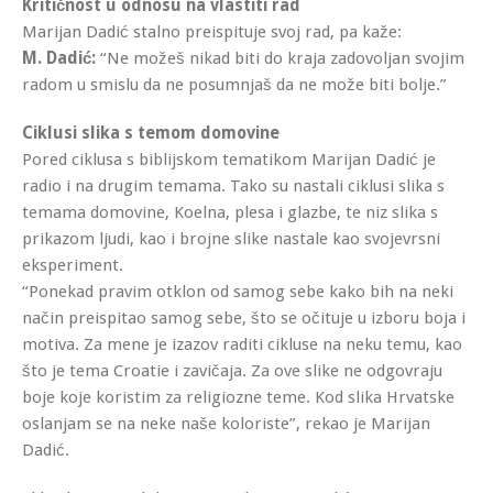
Kritičnost u odnosu na vlastiti rad
Marijan Dadić stalno preispituje svoj rad, pa kaže:
M. Dadić:
“Ne možeš nikad biti do kraja zadovoljan svojim
radom u smislu da ne posumnjaš da ne može biti bolje.”
Ciklusi slika s temom domovine
Pored ciklusa s biblijskom tematikom Marijan Dadić je
radio i na drugim temama. Tako su nastali ciklusi slika s
temama domovine, Koelna, plesa i glazbe, te niz slika s
prikazom ljudi, kao i brojne slike nastale kao svojevrsni
eksperiment.
“Ponekad pravim otklon od samog sebe kako bih na neki
način preispitao samog sebe, što se očituje u izboru boja i
motiva. Za mene je izazov raditi cikluse na neku temu, kao
što je tema Croatie i zavičaja. Za ove slike ne odgovraju
boje koje koristim za religiozne teme. Kod slika Hrvatske
oslanjam se na neke naše koloriste”, rekao je Marijan
Dadić.