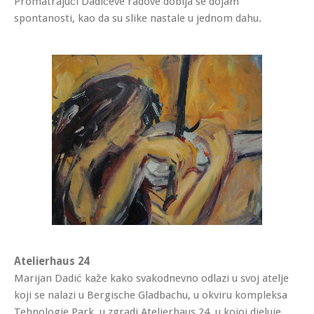
Promatrajući Dadićeve radove dobija se dojam
spontanosti, kao da su slike nastale u jednom dahu.
Atelierhaus 24
Marijan Dadić kaže kako svakodnevno odlazi u svoj atelje
koji se nalazi u Bergische Gladbachu, u okviru kompleksa
Tehnologie Park, u zgradi Atelierhaus 24, u kojoj djeluje