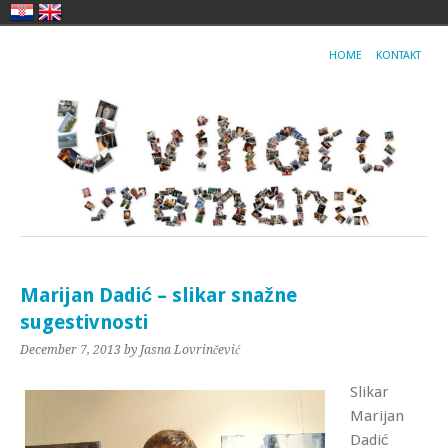
HOME
KONTAKT
Marijan Dadić – slikar snažne
sugestivnosti
December 7, 2013
by Jasna Lovrinčević
Slikar
Marijan
Dadić