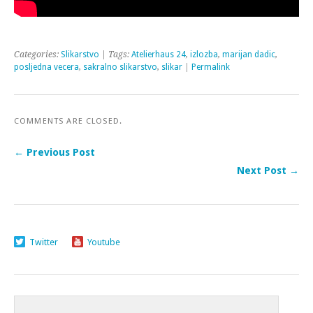
Categories:
Slikarstvo
| Tags:
Atelierhaus 24
,
izlozba
,
marijan dadic
,
posljedna vecera
,
sakralno slikarstvo
,
slikar
|
Permalink
COMMENTS ARE CLOSED.
← Previous Post
Next Post →
Twitter
Youtube