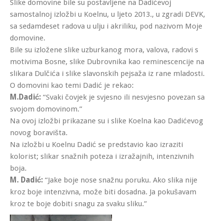
Slike domovine bile su postavljene na Dadićevoj
samostalnoj izložbi u Koelnu, u ljeto 2013., u zgradi DEVK,
sa sedamdeset radova u ulju i akriliku, pod nazivom Moje
domovine.
Bile su izložene slike uzburkanog mora, valova, radovi s
motivima Bosne, slike Dubrovnika kao reminescencije na
slikara Dulčića i slike slavonskih pejsaža iz rane mladosti.
O domovini kao temi Dadić je rekao:
M.Dadić:
“Svaki čovjek je svjesno ili nesvjesno povezan sa
svojom domovinom.”
Na ovoj izložbi prikazane su i slike Koelna kao Dadićevog
novog boravišta.
Na izložbi u Koelnu Dadić se predstavio kao izraziti
kolorist; slikar snažnih poteza i izražajnih, intenzivnih
boja.
M. Dadić:
“Jake boje nose snažnu poruku. Ako slika nije
kroz boje intenzivna, može biti dosadna. Ja pokušavam
kroz te boje dobiti snagu za svaku sliku.”