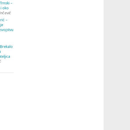
Trnski –
 i oko
inčević
rić –
je
 svojstvu
 Brekalo
u
teljica
ć