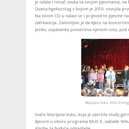
je izdala i nosač zvuka sa svojim pjesmama, na 
Quatschgeburstag s kojom je 2010. osvojila prv
Na istom CD-u nalazi se i prijevod te pjesme n
zafrkancija. Zanimljivo je da djecu na koncert
jeziku, uspavanka posvećena njenom sinu, pod na
Marijana Vuko, Köln (Fotogr
Inače Marijana Vuko, koja je završila studij ge
djecom u okviru programa MUS-E, zaklade Yehu
glazbe za buduće odgajitelje.