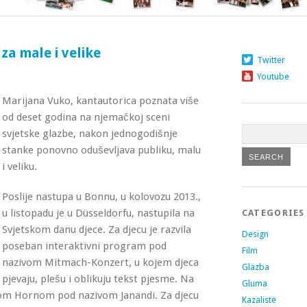
za male i velike
Twitter
Youtube
Marijana Vuko, kantautorica poznata više
od deset godina na njemačkoj sceni
svjetske glazbe, nakon jednogodišnje
stanke ponovno oduševljava publiku, malu
i veliku.
Poslije nastupa u Bonnu, u kolovozu 2013.,
u listopadu je u Düsseldorfu, nastupila na
CATEGORIES
Svjetskom danu djece. Za djecu je razvila
Design
poseban interaktivni program pod
Film
nazivom Mitmach-Konzert, u kojem djeca
Glazba
pjevaju, plešu i oblikuju tekst pjesme. Na
Gluma
som Hornom pod nazivom Janandi. Za djecu
Kazaliste