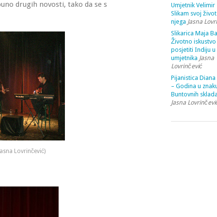
puno drugih novosti, tako da se s
Umjetnik Velimir 
Slikam svoj život
njega
Jasna Lovr
Slikarica Maja Ba
Životno iskustvo 
posjetiti Indiju u
umjetnika
Jasna
Lovrinčević
Pijanistica Diana
– Godina u znak
Buntovnih sklada
Jasna Lovrinčevi
Jasna Lovrinčević)