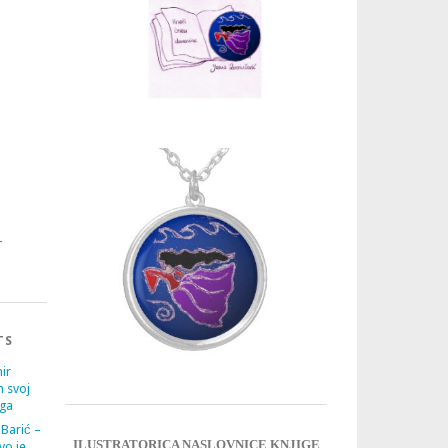
3
4
TS
ir
m svoj
ega
 Barić –
ILUSTRATORICA NASLOVNICE KNJIGE
vo je