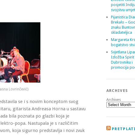
posjetiti Indij
svojstvu umje
Pijanistica Di
Brekalo – God
znaku Buntov
skladateljica
Margareta Krs
bogatstvo stv
Svjetlana Lipa
Izložba Spirit
Dubrovniku i
promocija poe
Jasna Lovrinčević)
ARCHIVES
Archives
dstavila se i s novim konceptom svog
gitaru, gitarista Andreasa Horna u sastavu
ada bila poznata po glazbi koja je
elektro-popa. Nastupala je s različitim
PRETPLATI
om, koja sigurno predstavlja i novi zvuk