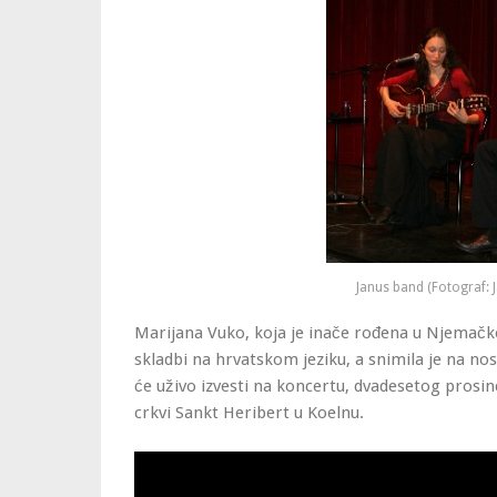
Janus band (Fotograf: 
Marijana Vuko, koja je inače rođena u Njemačkoj
skladbi na hrvatskom jeziku, a snimila je na no
će uživo izvesti na koncertu, dvadesetog prosi
crkvi Sankt Heribert u Koelnu.