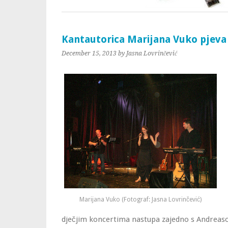
Kantautorica Marijana Vuko pjeva 
December 15, 2013
by Jasna Lovrinčević
Marijana Vuko (Fotograf: Jasna Lovrinčević)
dječjim koncertima nastupa zajedno s Andrea