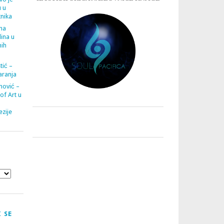
u u
tnika
ana
ina u
nih
tić –
aranja
nović –
 of Art u
zije
 SE