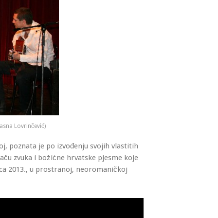
Jasna Lovrinčević)
, poznata je po izvođenju svojih vlastitih
saču zvuka i božićne hrvatske pjesme koje
nca 2013., u prostranoj, neoromaničkoj