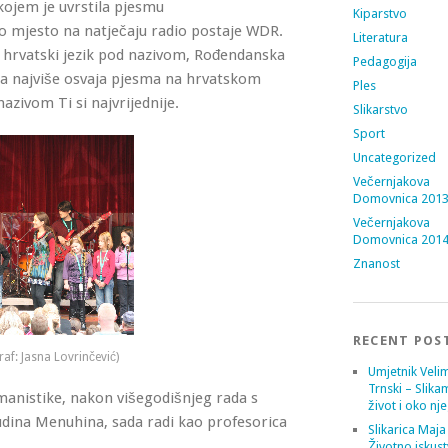
kojem je uvrstila pjesmu
Kiparstvo
o mjesto na natječaju radio postaje WDR.
Literatura
a hrvatski jezik pod nazivom, Rođendanska
Pedagogija
ima najviše osvaja pjesma na hrvatskom
Ples
zivom Ti si najvrijednije.
Slikarstvo
Sport
Uncategorized
Večernjakova
Domovnica 201
Večernjakova
Domovnica 201
Znanost
RECENT POS
af: Jasna Lovrinčević)
Umjetnik Velim
Trnski – Slika
rmanistike, nakon višegodišnjeg rada s
život i oko nj
dina Menuhina, sada radi kao profesorica
Slikarica Maja
Životno iskust