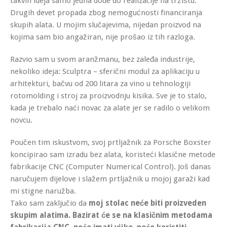
takvih ideja samo jedna dođe do realizacije na tržištu.
Drugih devet propada zbog nemogućnosti financiranja
skupih alata. U mojim slučajevima, nijedan proizvod na
kojima sam bio angažiran, nije prošao iz tih razloga.
Razvio sam u svom aranžmanu, bez zaleđa industrije,
nekoliko ideja: Sculptra – sferični modul za aplikaciju u
arhitekturi, bačvu od 200 litara za vino u tehnologiji
rotomolding i stroj za proizvodnju kisika. Sve je to stalo,
kada je trebalo naći novac za alate jer se radilo o velikom
novcu.
Poučen tim iskustvom, svoj prtljažnik za Porsche Boxster
koncipirao sam izradu bez alata, koristeći klasične metode
fabrikacije CNC (Computer Numerical Control). Još danas
naručujem dijelove i slažem prtljažnik u mojoj garaži kad
mi stigne naružba.
Tako sam zaključio da
moj stolac neće biti proizveden
skupim alatima. Bazirat će se na klasičnim metodama