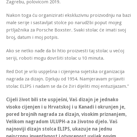
Zagrebu, polovicom 2019.
Nakon toga ću organizirati ekskluzivnu proizvodnju na bazi
male serije i sastavljat stolce po narudžbi poput mojeg
prtljažnika za Porsche Boxster. Svaki stolac će imati svoj
broj, datum i moj potpis.
Ako se netko nađe da bi htio proizvesti taj stolac u većoj
seriji, roboti mogu dovršiti stolac u 10 minuta.
Red Dot je vrlo uspješna i cijenjena svjetska organizacija
nagrada za dizajn. Djeluju od 1954. Namjeravam prijaviti
stolac ELIPS i nadam se da će žiri dijeliti moj entuzijazam.”
Cijeli život bili ste uspješni, Vaš dizajn je jednako
visoko cijenjen i u Hrvatskoj i u Kanadi i okrunjen je,
pored brojnih nagrada za dizajn, visokim priznanjem,
Velikom nagradom ULUPH-a za životno djelo. Vaš
najnoviji dizajn stolca ELIPS, ukazuje na jednu
neiscrpnu inventivnost i otvorenost uvijek novim