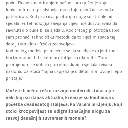
podu. Eksperimentiranjem našao sam rješenje koje
funkcionira i to predstavlja moju tajnu, možda se može
patentirati. Kod prva dva prototipa noge su stršale od
sjedala jer tehnologija savijanja cijevi nije dozvoljavala da
savinuti dio bude bliže sjedalu. Kod trećeg prototipa uspio
sam pronaći tehnološku metodu da to riješim i sada taj
detalj i vizuelno i fizički zadovoljava.
Kod malog modela primjećuje se da su elipse orjentirane
horizontalno. U trećem prototipu su okomite. Tom
promjenom se dobiva potrebna dubina sjedala i visina
naslona. Uzrečica “tajna uspjeha je u detaljima” ovdje lijepo
pristaje.”
Možete li nešto reći o razvoju modernih stolaca jer
neki koji su danas aktualni, kreacije su Bauhausa s
početka dvadesetog stoljeća. Po Vašem mišljenju, koji
stolci kroz povijest su odigrali značajnu ulogu za
razvoj današnjih suvremenih modela?