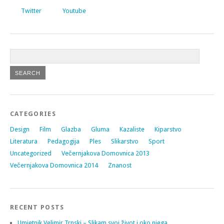
Twitter
Youtube
CATEGORIES
Design
Film
Glazba
Gluma
Kazaliste
Kiparstvo
Literatura
Pedagogija
Ples
Slikarstvo
Sport
Uncategorized
Večernjakova Domovnica 2013
Večernjakova Domovnica 2014
Znanost
RECENT POSTS
Umjetnik Velimir Trnski – Slikam svoj život i oko njega