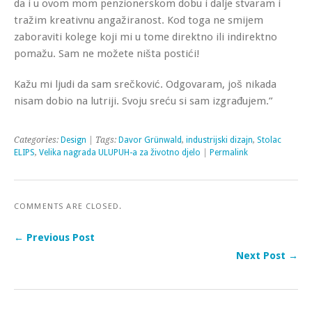
da i u ovom mom penzionerskom dobu i dalje stvaram i
tražim kreativnu angažiranost. Kod toga ne smijem
zaboraviti kolege koji mi u tome direktno ili indirektno
pomažu. Sam ne možete ništa postići!
Kažu mi ljudi da sam srečković. Odgovaram, još nikada
nisam dobio na lutriji. Svoju sreću si sam izgrađujem.”
Categories:
Design
| Tags:
Davor Grünwald
,
industrijski dizajn
,
Stolac
ELIPS
,
Velika nagrada ULUPUH-a za životno djelo
|
Permalink
COMMENTS ARE CLOSED.
← Previous Post
Next Post →