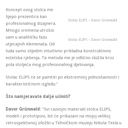
Koncept ovog stolca me
lijepo prezentira kao
Stolac ELIPS – Davor Grünwald
profesionalnog dizajnera.
Mnogo vremena utrošio
sam u analitičku fazu
Stolac ELIPS – Davor Grünwald
utjecajnih elemenata. Od
tuda samo slijedim intuitivno prikladna konstruktivno
estetska rješenja. Ta metoda me je odlično služila kroz
pola stoljeća mog profesionalnog djelovanja.
Stolac ELIPS će se pamtiti po ekstremnoj jednostavnosti i
karakterističnom izgledu.”
Što namjeravate dalje učiniti?
Davor Grünwald
: “Svi razvojni materiali stolca ELIPS,
modeli i prototipovi, bit će prikazani na mojoj velikoj
retrospektivnoj izložbi u Tehničkom muzeju Nikola Tesla u