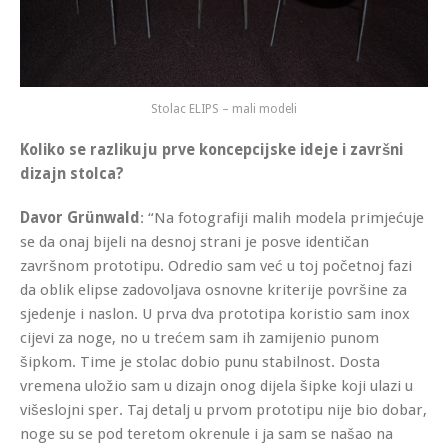
Stolac ELIPS – mali modeli
Koliko se razlikuju prve koncepcijske ideje i završni
dizajn stolca?
Davor Grünwald
: “Na fotografiji malih modela primjećuje
se da onaj bijeli na desnoj strani je posve identičan
završnom prototipu. Odredio sam već u toj početnoj fazi
da oblik elipse zadovoljava osnovne kriterije površine za
sjedenje i naslon. U prva dva prototipa koristio sam inox
cijevi za noge, no u trećem sam ih zamijenio punom
šipkom. Time je stolac dobio punu stabilnost. Dosta
vremena uložio sam u dizajn onog dijela šipke koji ulazi u
višeslojni sper. Taj detalj u prvom prototipu nije bio dobar,
noge su se pod teretom okrenule i ja sam se našao na