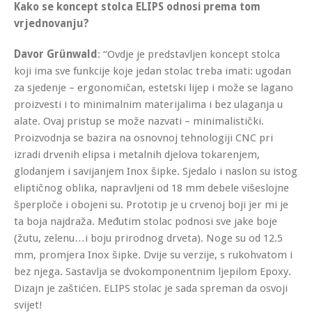
Kako se koncept stolca ELIPS odnosi prema tom
vrjednovanju?
Davor Grünwald
: “Ovdje je predstavljen koncept stolca
koji ima sve funkcije koje jedan stolac treba imati: ugodan
za sjedenje – ergonomičan, estetski lijep i može se lagano
proizvesti i to minimalnim materijalima i bez ulaganja u
alate. Ovaj pristup se može nazvati – minimalistički.
Proizvodnja se bazira na osnovnoj tehnologiji CNC pri
izradi drvenih elipsa i metalnih djelova tokarenjem,
glodanjem i savijanjem Inox šipke. Sjedalo i naslon su istog
eliptičnog oblika, napravljeni od 18 mm debele višeslojne
šperploče i obojeni su. Prototip je u crvenoj boji jer mi je
ta boja najdraža. Međutim stolac podnosi sve jake boje
(žutu, zelenu…i boju prirodnog drveta). Noge su od 12.5
mm, promjera Inox šipke. Dvije su verzije, s rukohvatom i
bez njega. Sastavlja se dvokomponentnim ljepilom Epoxy.
Dizajn je zaštićen. ELIPS stolac je sada spreman da osvoji
svijet!