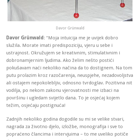
Davor Grünwald
Davor Grünwald
: “Moja intuicija me je uvijek dobro
služila. Morate imati predispoziciju, vjeru u sebe i
ustrajnost. Okružujem se kreativnim, stimulativnim i
dobronamjernim ljudima. Ako želim nešto postići
pokušavam naći nekoliko načina da to dostignem. Na tom
putu prolazim kroz razočarenja, neuspjehe, nezadovoljstva
ali ostajem nepokolebljiv, odnosno tvrdoglav. Pozitivna nit
vodilja, po nekom zakonu vjerovatnosti me izbaci na
površinu i ugledam svijetlo dana. To je osjećaj kojem
težim, osjećaju postignuća!
Zadnjih nekoliko godina dogodile su mi se velike stvari,
nagrada za životno djelo, izložbe, monografija i sve to
popraćeno člancima i intervjuima – to me uveliko potiče