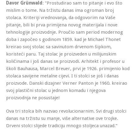
Davor Grünwald
: “Prostudirao sam to pitanje i evo što
mislim o tome. Na tržistu danas ima ogroman broj
stolaca. Kriteriji vrednovanja, da odgovorim na Vaše
pitanje, bili bi prva primijena novog materijala i nove
tehnologije proizvodnje. Proučio sam period modernog
doba i započeo s godinom 1859. kad je Michael Thonet
kreirao svoj stolac sa savinutom drvenom šipkom,
koristeći paru. Taj stolac je proizveden u milijunskim
količinama i još danas se proizvodi. Arhitekt i profesor u
školi Bauhausa, Marcel Breuer, prvi je 1926. primijenio kod
stolaca savijene metalne cijevi. I ti stolci se još i danas
proizvode. Danski dizajner Verner Panton je 1960. kreirao
svoj plastični stolac u jednom komadu i njegova
proizvodnja ne posustaje!
Ova tri stolca bih nazvao revolucionarnim. Svi drugi stolci
danas na tržistu su manje, više alternative ove trojke.
Drveni stolci slijede tradiciju mnogo stoljeca unazad.”