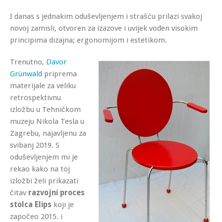
I danas s jednakim oduševljenjem i strašću prilazi svakoj
novoj zamisli, otvoren za izazove i uvijek vođen visokim
principima dizajna; ergonomijom i estetikom.
Trenutno,
Davor
Grünwald
priprema
materijale za veliku
retrospektivnu
izložbu u Tehničkom
muzeju Nikola Tesla u
Zagrebu, najavljenu za
svibanj 2019. S
oduševljenjem mi je
rekao kako na toj
izložbi želi prikazati
čitav
razvojni proces
stolca Elips
koji je
započeo 2015. i