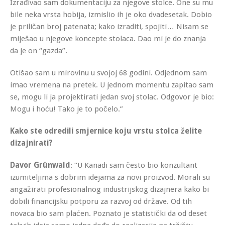
Izrađivao sam dokumentaciju za njegove stolce. One su mu
bile neka vrsta hobija, izmislio ih je oko dvadesetak. Dobio
je priličan broj patenata; kako izraditi, spojiti… Nisam se
miješao u njegove koncepte stolaca. Dao mi je do znanja
da je on “gazda”.
Otišao sam u mirovinu u svojoj 68 godini. Odjednom sam
imao vremena na pretek. U jednom momentu zapitao sam
se, mogu li ja projektirati jedan svoj stolac. Odgovor je bio:
Mogu i hoću! Tako je to počelo.”
Kako ste odredili smjernice koju vrstu stolca želite
dizajnirati?
Davor Grünwald
: “U Kanadi sam često bio konzultant
izumiteljima s dobrim idejama za novi proizvod. Morali su
angažirati profesionalnog industrijskog dizajnera kako bi
dobili financijsku potporu za razvoj od države. Od tih
novaca bio sam plaćen. Poznato je statistički da od deset