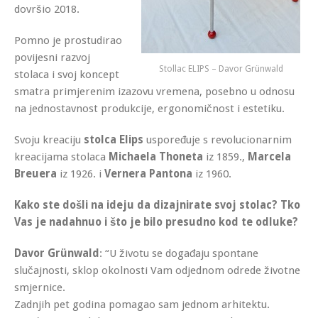
dovršio 2018.
Pomno je prostudirao
povijesni razvoj
Stollac ELIPS – Davor Grünwald
stolaca i svoj koncept
smatra primjerenim izazovu vremena, posebno u odnosu
na jednostavnost produkcije, ergonomičnost i estetiku.
Svoju kreaciju
stolca Elips
uspoređuje s revolucionarnim
kreacijama stolaca
Michaela Thoneta
iz 1859.,
Marcela
Breuera
iz 1926. i
Vernera Pantona
iz 1960.
Kako ste došli na ideju da dizajnirate svoj stolac? Tko
Vas je nadahnuo i što je bilo presudno kod te odluke?
Davor Grünwald
: “U životu se događaju spontane
slučajnosti, sklop okolnosti Vam odjednom odrede životne
smjernice.
Zadnjih pet godina pomagao sam jednom arhitektu.