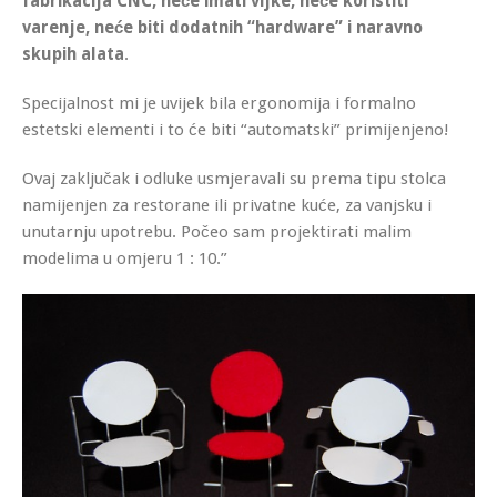
fabrikacija CNC, neće imati vijke, neće koristiti
varenje, neće biti dodatnih “hardware” i naravno
skupih alata
.
Specijalnost mi je uvijek bila ergonomija i formalno
estetski elementi i to će biti “automatski” primijenjeno!
Ovaj zaključak i odluke usmjeravali su prema tipu stolca
namijenjen za restorane ili privatne kuće, za vanjsku i
unutarnju upotrebu. Počeo sam projektirati malim
modelima u omjeru 1 : 10.”