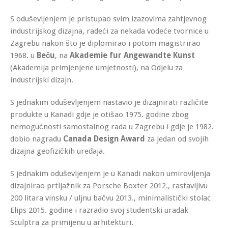
S oduševljenjem je pristupao svim izazovima zahtjevnog
industrijskog dizajna, radeći za nekada vodeće tvornice u
Zagrebu nakon što je diplomirao i potom magistrirao
1968. u
Beču
, na
Akademie fur Angewandte Kunst
(Akademija primjenjene umjetnosti), na Odjelu za
industrijski dizajn.
S jednakim oduševljenjem nastavio je dizajnirati različite
produkte u Kanadi gdje je otišao 1975. godine zbog
nemogućnosti samostalnog rada u Zagrebu i gdje je 1982.
dobio nagradu
Canada Design Award
za jedan od svojih
dizajna geofizičkih uređaja.
S jednakim oduševljenjem je u Kanadi nakon umirovljenja
dizajnirao prtljažnik za Porsche Boxter 2012., rastavljivu
200 litara vinsku / uljnu bačvu 2013., minimalistički stolac
Elips 2015. godine i razradio svoj studentski uradak
Sculptra za primijenu u arhitekturi.