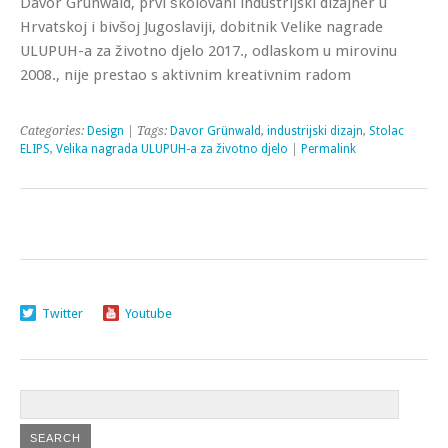
Davor Grünwald, prvi školovani industrijski dizajner u
Hrvatskoj i bivšoj Jugoslaviji, dobitnik Velike nagrade
ULUPUH-a za životno djelo 2017., odlaskom u mirovinu
2008., nije prestao s aktivnim kreativnim radom
Categories:
Design
| Tags:
Davor Grünwald
,
industrijski dizajn
,
Stolac
ELIPS
,
Velika nagrada ULUPUH-a za životno djelo
|
Permalink
Twitter
Youtube