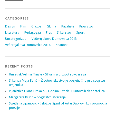
CATEGORIES
Design
Film
Glazba
Gluma
Kazaliste
Kiparstvo
Literatura
Pedagogija
Ples
Slikarstvo
Sport
Uncategorized
Večernjakova Domovnica 2013
Večernjakova Domovnica 2014
Znanost
RECENT POSTS
Umjetnik Velimir Trnski – Slikam svoj život i oko njega
Slikarica Maja Barić – Životno iskustvo je posjetiti Indiju u svojstvu
umjetnika
Pijanistica Diana Brekalo – Godina u znaku Buntovnih skladateljica
Margareta Krstić – bogatstvo stvaranja
Svjetlana Lipanović – Izložba Spirit of Art u Dubrovniku i promocija
poezije