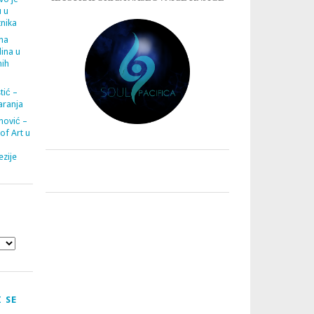
u u
tnika
ana
ina u
nih
tić –
aranja
nović –
 of Art u
zije
 SE