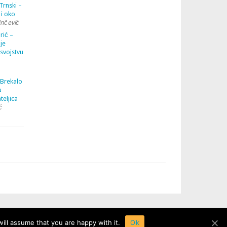
Trnski –
 i oko
inčević
rić –
je
 svojstvu
 Brekalo
u
teljica
ć
ill assume that you are happy with it.
Ok