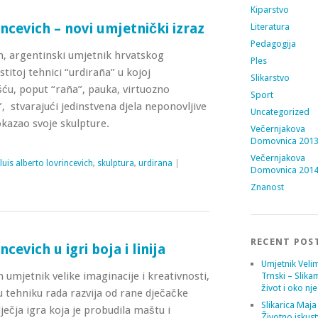
Kiparstvo
ncevich – novi umjetnički izraz
Literatura
Pedagogija
h, argentinski umjetnik hrvatskog
Ples
stitoj tehnici “urdiraña” u kojoj
Slikarstvo
ću, poput “raña”, pauka, virtuozno
Sport
”, stvarajući jedinstvena djela neponovljive
Uncategorized
okazao svoje skulpture.
Večernjakova
Domovnica 201
Večernjakova
luis alberto lovrincevich
,
skulptura
,
urdirana
|
Domovnica 201
Znanost
RECENT POS
cevich u igri boja i linija
Umjetnik Velim
 umjetnik velike imaginacije i kreativnosti,
Trnski – Slika
život i oko nj
tu tehniku rada razvija od rane dječačke
Slikarica Maja
ječja igra koja je probudila maštu i
Životno iskust