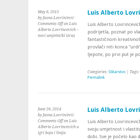
Luis Alberto Lovri
May 6, 2015
by Jasna Lovrinčević
Comments Off
on Luis
Luis Alberto Lovrincevic
Alberto Lovrincevich –
podrijetla, poznat po vla
novi umjetnički izraz
fantastičnom kreativnoš
provlači niti konca “urdi
ljepote, po prvi put je p
Categories:
Slikarstvo
| Tags:
Permalink
Luis Alberto Lovrin
June 26, 2014
by Jasna Lovrinčević
Comments Off
on Luis
Luis Alberto Lovrincevich
Alberto Lovrincevich u
svoju umjetnost i vlasti
igri boja i linija
dobi. Sve je počelo kao d