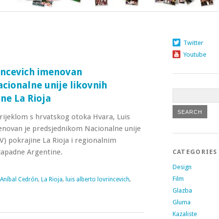
Twitter
Youtube
incevich imenovan
cionalne unije likovnih
ne La Rioja
rijeklom s hrvatskog otoka Hvara, Luis
enovan je predsjednikom Nacionalne unije
) pokrajine La Rioja i regionalnim
apadne Argentine.
CATEGORIES
Design
Film
Aníbal Cedrón
,
La Rioja
,
luis alberto lovrincevich
,
Glazba
Gluma
Kazaliste