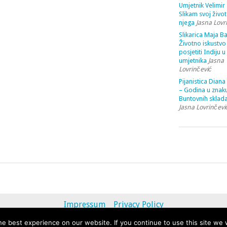
Umjetnik Velimir 
Slikam svoj život
njega
Jasna Lovr
Slikarica Maja Ba
Životno iskustvo 
posjetiti Indiju u
umjetnika
Jasna
Lovrinčević
Pijanistica Diana
– Godina u znak
Buntovnih sklada
Jasna Lovrinčevi
Impressum
Privacy Policy
e best experience on our website. If you continue to use this site we w
© 2013 - 2020 uvihoruvremena.com. Alle Rechte vorbehalten.