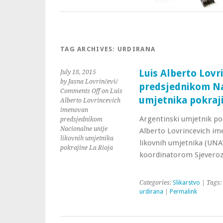
TAG ARCHIVES:
URDIRANA
Luis Alberto Lovr
July 18, 2015
by Jasna Lovrinčević
predsjednikom Na
Comments Off
on Luis
umjetnika pokraji
Alberto Lovrincevich
imenovan
Argentinski umjetnik po
predsjednikom
Nacionalne unije
Alberto Lovrincevich im
likovnih umjetnika
likovnih umjetnika (UNAV
pokrajine La Rioja
koordinatorom Sjeveroz
Categories:
Slikarstvo
| Tags:
urdirana
|
Permalink