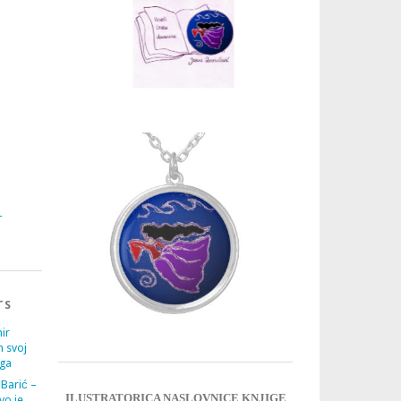
3
4
TS
ir
m svoj
ega
 Barić –
ILUSTRATORICA NASLOVNICE KNJIGE
vo je