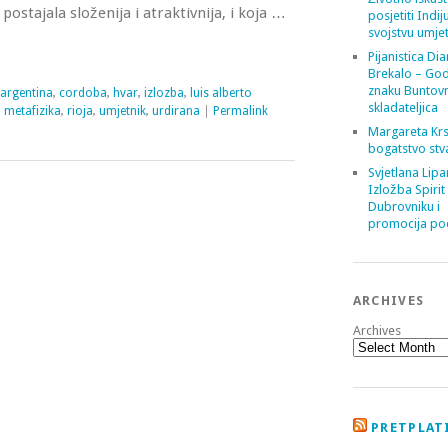
 postajala složenija i atraktivnija, i koja …
posjetiti Indij
svojstvu umje
Pijanistica Di
Brekalo – God
znaku Buntov
argentina
,
cordoba
,
hvar
,
izlozba
,
luis alberto
skladateljica
,
metafizika
,
rioja
,
umjetnik
,
urdirana
|
Permalink
Margareta Krs
bogatstvo stv
Svjetlana Lipa
Izložba Spirit
Dubrovniku i
promocija poe
ARCHIVES
Archives
PRETPLATI