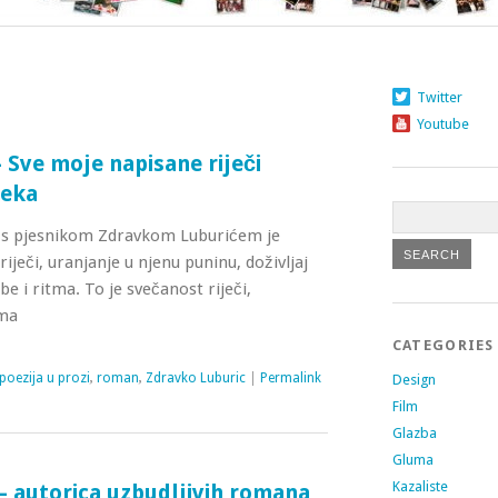
Twitter
Youtube
 Sve moje napisane riječi
jeka
or s pjesnikom Zdravkom Luburićem je
iječi, uranjanje u njenu puninu, doživljaj
be i ritma. To je svečanost riječi,
ama
CATEGORIES
poezija u prozi
,
roman
,
Zdravko Luburic
|
Permalink
Design
Film
Glazba
Gluma
Kazaliste
– autorica uzbudljivih romana