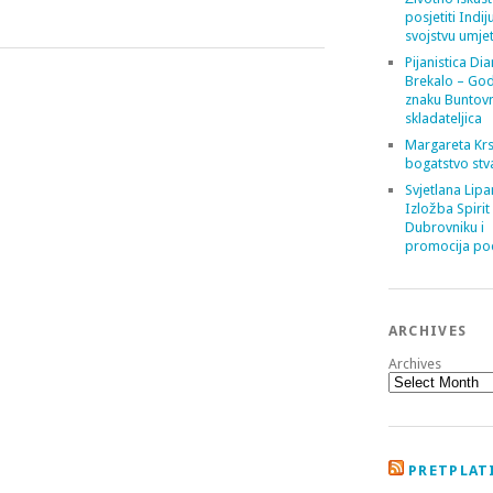
posjetiti Indij
svojstvu umje
Pijanistica Di
Brekalo – God
znaku Buntov
skladateljica
Margareta Krs
bogatstvo stv
Svjetlana Lipa
Izložba Spirit
Dubrovniku i
promocija poe
ARCHIVES
Archives
PRETPLATI