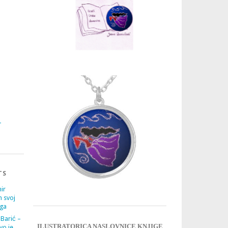
3
4
TS
ir
m svoj
ega
 Barić –
ILUSTRATORICA NASLOVNICE KNJIGE
vo je