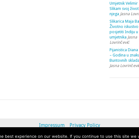
Umjetnik Velimir 
Slikam svoj život
njega
Jasna Lovr
Slikarica Maja Ba
Životno iskustvo 
posjetiti Indiju u
umjetnika
Jasna
Lovrinčević
Pijanistica Diana
– Godina u znak
Buntovnih sklada
Jasna Lovrinčevi
Impressum
Privacy Policy
e best experience on our website. If you continue to use this site we w
© 2013 - 2020 uvihoruvremena.com. Alle Rechte vorbehalten.