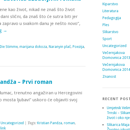
Kiparstvo
ne kao život, nikad ne znaš što život
Literatura
dani slični, da znaš što će sutra biti jer
Pedagogija
 a zapravo u svakom danu je nešto novo”,
Ples
ng
→
Slikarstvo
Sport
Uncategorized
Die Stimme
,
marijana dokoza
,
Naranyin plač
,
Poezija
,
Večernjakova
Domovnica 201
Večernjakova
Domovnica 201
Znanost
Pandža – Prvi roman
glumac, trenutno angažiran u Hercegovini
RECENT POS
 mosta ljubavi” uskoro će objaviti svoj
Umjetnik Velim
Trnski – Slika
život i oko nj
,
Uncategorized
| Tags:
Kristian Pandza
,
roman
,
Slikarica Maja
link
Životno iskust