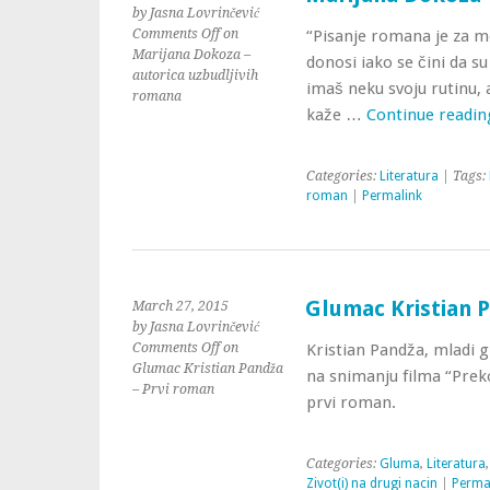
by Jasna Lovrinčević
Comments Off
on
“Pisanje romana je za me
Marijana Dokoza –
donosi iako se čini da su 
autorica uzbudljivih
imaš neku svoju rutinu,
romana
kaže …
Continue readi
Categories:
Literatura
| Tags:
roman
|
Permalink
Glumac Kristian 
March 27, 2015
by Jasna Lovrinčević
Comments Off
on
Kristian Pandža, mladi 
Glumac Kristian Pandža
na snimanju filma “Preko
– Prvi roman
prvi roman.
Categories:
Gluma
,
Literatura
Zivot(i) na drugi nacin
|
Perma