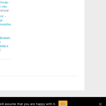
Trnski –
 i oko
inčević
rić –
je
 svojstvu
 Brekalo
u
teljica
ć
ill assume that you are happy with it.
Ok