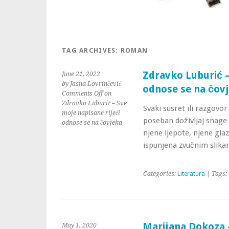
TAG ARCHIVES:
ROMAN
Zdravko Luburić –
June 21, 2022
by Jasna Lovrinčević
odnose se na čov
Comments Off
on
Zdravko Luburić – Sve
Svaki susret ili razgov
moje napisane riječi
poseban doživljaj snage r
odnose se na čovjeka
njene ljepote, njene glaz
ispunjena zvučnim slik
Categories:
Literatura
| Tags:
Marijana Dokoza 
May 1, 2020