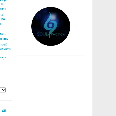
u u
tnika
ana
ina u
nih
tić –
aranja
nović –
 of Art u
zije
 SE