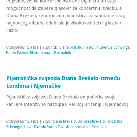
Pojedine, velike koncertne dvorane pijanistu pružaju
mogućnost da izabere glasovir za koncertnu izvedbu, a
Diana Brekalo, renomirana pijanistica, za snimanje svog
najnovijeg albuma odabrala je visokokvalitetni glasovir
Fazioli
Categories:
Glazba
| Tags:
CD
,
diana brekalo
,
Fazioli
,
Hubertus Schwinge
,
Paolo Fazioli
,
Rhythmiana
|
Permalink
Pijanistička zvijezda Diana Brekalo-između
Londona i Njemačke
Pijanistička zvijezda Diana Brekalo od početka svoje
karijere intenzivno nastupa u Velikoj Britaniji i Njemačkoj
Categories:
Glazba
| Tags:
diana brekalo
,
Dolores Brekalo
,
Hubertus
Schwinge
,
klavir Fazioli
,
Paolo Fazioli
,
pijanistica
|
Permalink