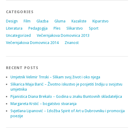
CATEGORIES
Design
Film
Glazba
Gluma
Kazaliste
Kiparstvo
Literatura
Pedagogija
Ples
Slikarstvo
Sport
Uncategorized
Večernjakova Domovnica 2013
Večernjakova Domovnica 2014
Znanost
RECENT POSTS
Umjetnik Velimir Trnski – Slikam svoj život i oko njega
Slikarica Maja Barić – Životno iskustvo je posjetiti Indiju u svojstvu
umjetnika
Pijanistica Diana Brekalo – Godina u znaku Buntovnih skladateljica
Margareta Krstić – bogatstvo stvaranja
Svjetlana Lipanović – Izložba Spirit of Art u Dubrovniku i promocija
poezije