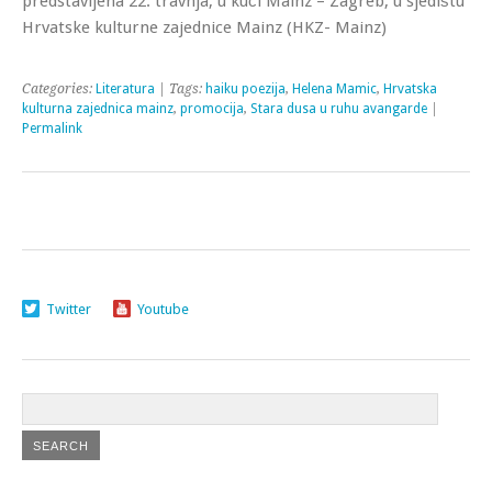
predstavljena 22. travnja, u kući Mainz – Zagreb, u sjedištu
Hrvatske kulturne zajednice Mainz (HKZ- Mainz)
Categories:
Literatura
| Tags:
haiku poezija
,
Helena Mamic
,
Hrvatska
kulturna zajednica mainz
,
promocija
,
Stara dusa u ruhu avangarde
|
Permalink
Twitter
Youtube