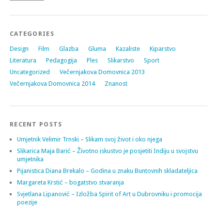
CATEGORIES
Design
Film
Glazba
Gluma
Kazaliste
Kiparstvo
Literatura
Pedagogija
Ples
Slikarstvo
Sport
Uncategorized
Večernjakova Domovnica 2013
Večernjakova Domovnica 2014
Znanost
RECENT POSTS
Umjetnik Velimir Trnski – Slikam svoj život i oko njega
Slikarica Maja Barić – Životno iskustvo je posjetiti Indiju u svojstvu
umjetnika
Pijanistica Diana Brekalo – Godina u znaku Buntovnih skladateljica
Margareta Krstić – bogatstvo stvaranja
Svjetlana Lipanović – Izložba Spirit of Art u Dubrovniku i promocija
poezije