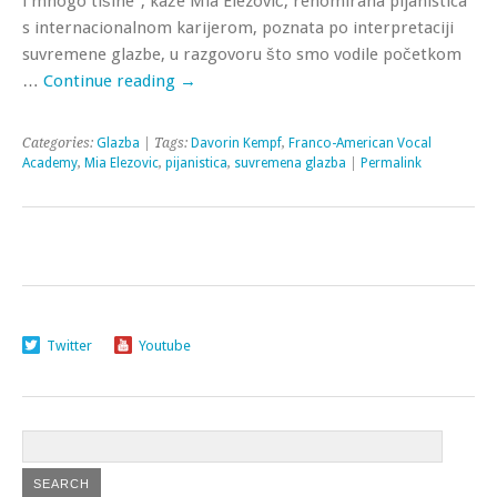
i mnogo tišine”, kaže Mia Elezović, renomirana pijanistica
s internacionalnom karijerom, poznata po interpretaciji
suvremene glazbe, u razgovoru što smo vodile početkom
…
Continue reading
→
Categories:
Glazba
| Tags:
Davorin Kempf
,
Franco-American Vocal
Academy
,
Mia Elezovic
,
pijanistica
,
suvremena glazba
|
Permalink
Twitter
Youtube