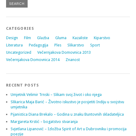
CATEGORIES
Design
Film
Glazba
Gluma
Kazaliste
Kiparstvo
Literatura
Pedagogija
Ples
Slikarstvo
Sport
Uncategorized
Večernjakova Domovnica 2013
Večernjakova Domovnica 2014
Znanost
RECENT POSTS
Umjetnik Velimir Trnski – Slikam svoj život i oko njega
Slikarica Maja Barić – Životno iskustvo je posjetiti Indiju u svojstvu
umjetnika
Pijanistica Diana Brekalo – Godina u znaku Buntovnih skladateljica
Margareta Krstić – bogatstvo stvaranja
Svjetlana Lipanović – Izložba Spirit of Art u Dubrovniku i promocija
poezije