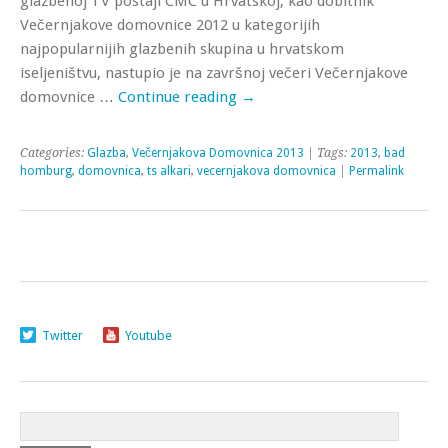
glazbenoj TV postaji CMC u Hrvatskoj, kao dobitnik
Večernjakove domovnice 2012 u kategorijih
najpopularnijih glazbenih skupina u hrvatskom
iseljeništvu, nastupio je na završnoj večeri Večernjakove
domovnice …
Continue reading
→
Categories:
Glazba
,
Večernjakova Domovnica 2013
| Tags:
2013
,
bad
homburg
,
domovnica
,
ts alkari
,
vecernjakova domovnica
|
Permalink
Twitter
Youtube