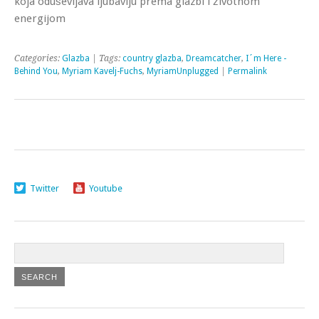
koja oduševljava ljubavlju prema glazbi i životnom
energijom
Categories:
Glazba
| Tags:
country glazba
,
Dreamcatcher
,
I´m Here -
Behind You
,
Myriam Kavelj-Fuchs
,
MyriamUnplugged
|
Permalink
Twitter
Youtube