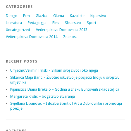
CATEGORIES
Design
Film
Glazba
Gluma
Kazaliste
Kiparstvo
Literatura
Pedagogija
Ples
Slikarstvo
Sport
Uncategorized
Večernjakova Domovnica 2013
Večernjakova Domovnica 2014
Znanost
RECENT POSTS
Umjetnik Velimir Trnski – Slikam svoj život i oko njega
Slikarica Maja Barić – Životno iskustvo je posjetiti Indiju u svojstvu
umjetnika
Pijanistica Diana Brekalo – Godina u znaku Buntovnih skladateljica
Margareta Krstić – bogatstvo stvaranja
Svjetlana Lipanović – Izložba Spirit of Art u Dubrovniku i promocija
poezije
ARCHIVES