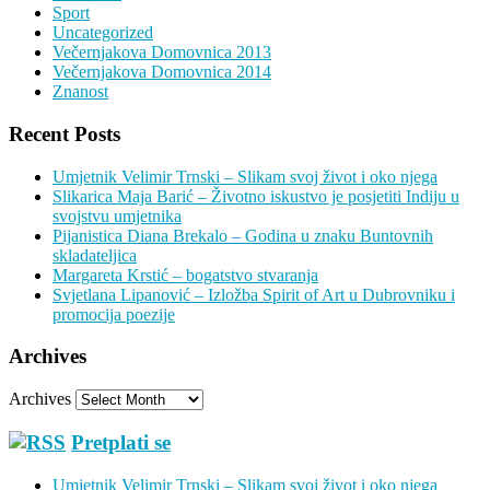
Sport
Uncategorized
Večernjakova Domovnica 2013
Večernjakova Domovnica 2014
Znanost
Recent Posts
Umjetnik Velimir Trnski – Slikam svoj život i oko njega
Slikarica Maja Barić – Životno iskustvo je posjetiti Indiju u
svojstvu umjetnika
Pijanistica Diana Brekalo – Godina u znaku Buntovnih
skladateljica
Margareta Krstić – bogatstvo stvaranja
Svjetlana Lipanović – Izložba Spirit of Art u Dubrovniku i
promocija poezije
Archives
Archives
Pretplati se
Umjetnik Velimir Trnski – Slikam svoj život i oko njega