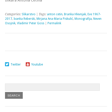
slikara Antona Cetína
Categories:
Slikarstvo
| Tags:
anton cetin
,
Branka Hlevnjak
,
Eve 1967-
2017
,
Ivanka Reberski
,
Mirjana Ana-Maria Piskulić
,
Monografija
,
Neven
Osojnik
,
Vladimir Peter Goss
|
Permalink
Twitter
Youtube