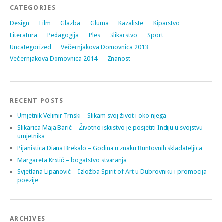
CATEGORIES
Design
Film
Glazba
Gluma
Kazaliste
Kiparstvo
Literatura
Pedagogija
Ples
Slikarstvo
Sport
Uncategorized
Večernjakova Domovnica 2013
Večernjakova Domovnica 2014
Znanost
RECENT POSTS
Umjetnik Velimir Trnski – Slikam svoj život i oko njega
Slikarica Maja Barić – Životno iskustvo je posjetiti Indiju u svojstvu
umjetnika
Pijanistica Diana Brekalo – Godina u znaku Buntovnih skladateljica
Margareta Krstić – bogatstvo stvaranja
Svjetlana Lipanović – Izložba Spirit of Art u Dubrovniku i promocija
poezije
ARCHIVES