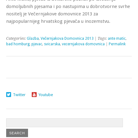
domoljubnih pjesama i po nastupima u dobrotvorne svrhe
nositelj je Večernjakove domovnice 2013 za
najpopularnijeg hrvatskog pjevača u inozemstvu.
Categories:
Glazba
,
Večernjakova Domovnica 2013
| Tags:
ante matic
,
bad homburg
,
pjevac
,
svicarska
,
vecernjakova domovnica
|
Permalink
Twitter
Youtube