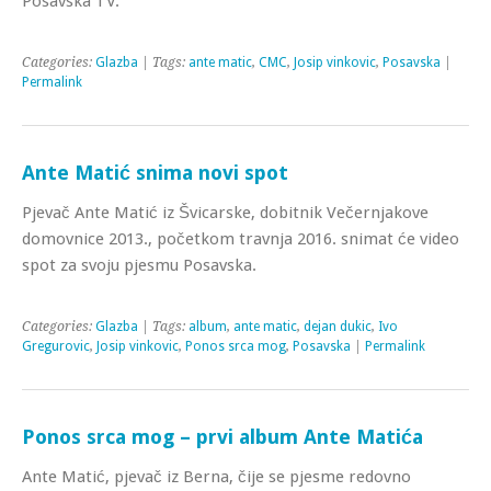
Posavska TV.
Categories:
Glazba
| Tags:
ante matic
,
CMC
,
Josip vinkovic
,
Posavska
|
Permalink
Ante Matić snima novi spot
Pjevač Ante Matić iz Švicarske, dobitnik Večernjakove
domovnice 2013., početkom travnja 2016. snimat će video
spot za svoju pjesmu Posavska.
Categories:
Glazba
| Tags:
album
,
ante matic
,
dejan dukic
,
Ivo
Gregurovic
,
Josip vinkovic
,
Ponos srca mog
,
Posavska
|
Permalink
Ponos srca mog – prvi album Ante Matića
Ante Matić, pjevač iz Berna, čije se pjesme redovno