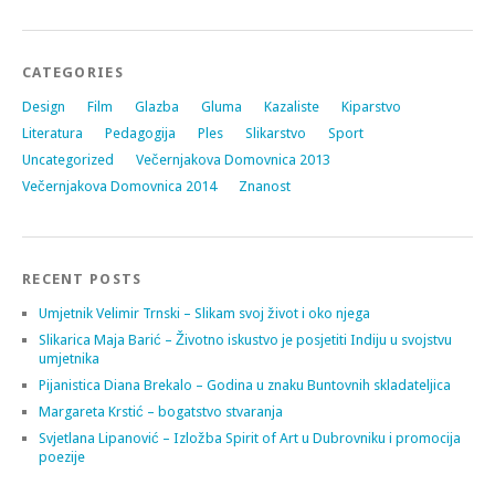
CATEGORIES
Design
Film
Glazba
Gluma
Kazaliste
Kiparstvo
Literatura
Pedagogija
Ples
Slikarstvo
Sport
Uncategorized
Večernjakova Domovnica 2013
Večernjakova Domovnica 2014
Znanost
RECENT POSTS
Umjetnik Velimir Trnski – Slikam svoj život i oko njega
Slikarica Maja Barić – Životno iskustvo je posjetiti Indiju u svojstvu
umjetnika
Pijanistica Diana Brekalo – Godina u znaku Buntovnih skladateljica
Margareta Krstić – bogatstvo stvaranja
Svjetlana Lipanović – Izložba Spirit of Art u Dubrovniku i promocija
poezije