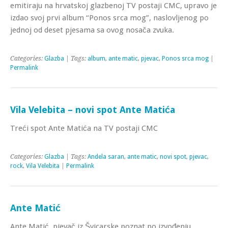
emitiraju na hrvatskoj glazbenoj TV postaji CMC, upravo je
izdao svoj prvi album “Ponos srca mog”, naslovljenog po
jednoj od deset pjesama sa ovog nosača zvuka.
Categories:
Glazba
| Tags:
album
,
ante matic
,
pjevac
,
Ponos srca mog
|
Permalink
Vila Velebita – novi spot Ante Matića
Treći spot Ante Matića na TV postaji CMC
Categories:
Glazba
| Tags:
Andela saran
,
ante matic
,
novi spot
,
pjevac
,
rock
,
Vila Velebita
|
Permalink
Ante Matić
Ante Matić, pjevač iz Švicarske poznat po izvođenju