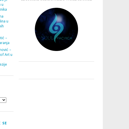
u u
tnika
ana
ina u
nih
tić –
aranja
nović –
 of Art u
zije
 SE