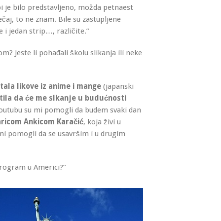
bi je bilo predstavljeno, možda petnaest
ečaj, to ne znam. Bile su zastupljene
e i jedan strip…, različite.”
om? Jeste li pohađali školu slikanja ili neke
tala likove iz anime i mange
(japanski
tila da će me slkanje u budućnosti
a Youtubu su mi pomogli da budem svaki dan
aricom Ankicom Karačić
, koja živi u
u mi pomogli da se usavršim i u drugim
 program u Americi?”