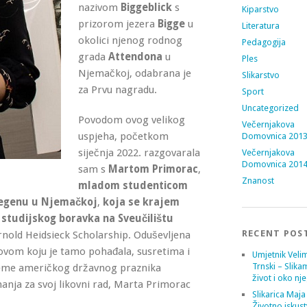
nazivom
Biggeblick
s
Kiparstvo
prizorom jezera
Bigge
u
Literatura
okolici njenog rodnog
Pedagogija
grada
Attendona
u
Ples
Njemačkoj, odabrana je
Slikarstvo
za Prvu nagradu.
Sport
Uncategorized
Povodom ovog velikog
Večernjakova
uspjeha, početkom
Domovnica 201
siječnja 2022. razgovarala
Večernjakova
Domovnica 201
sam s
Martom Primorac
,
Znanost
mladom studenticom
Siegenu u Njemačkoj
,
koja se krajem
 studijskog boravka na Sveučilištu
RECENT POS
rnold Heidsieck Scholarship. Oduševljena
vom koju je tamo pohađala, susretima i
Umjetnik Velim
Trnski – Slika
ijeme američkog državnog praznika
život i oko nj
anja za svoj likovni rad, Marta Primorac
Slikarica Maja
Životno iskust