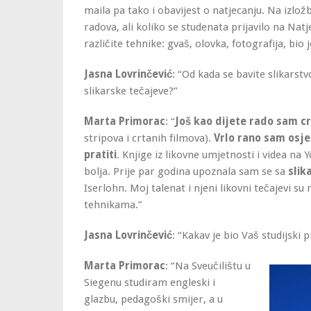
maila pa tako i obavijest o natjecanju. Na izlož
radova, ali koliko se studenata prijavilo na Natj
različite tehnike: gvaš, olovka, fotografija, bio j
Jasna Lovrinčević
: “Od kada se bavite slikarstv
slikarske tečajeve?”
Marta Primorac
: “
Još kao dijete rado sam cr
stripova i crtanih filmova).
Vrlo rano sam osje
pratiti
. Knjige iz likovne umjetnosti i videa n
bolja. Prije par godina upoznala sam se sa
slik
Iserlohn. Moj talenat i njeni likovni tečajevi s
tehnikama.”
Jasna Lovrinčević
: “Kakav je bio Vaš studijski
Marta Primorac
: “Na Sveučilištu u
Siegenu studiram engleski i
glazbu, pedagoški smijer, a u