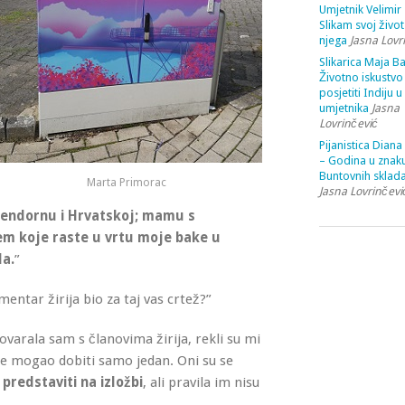
Umjetnik Velimir 
Slikam svoj život
njega
Jasna Lovr
Slikarica Maja Ba
Životno iskustvo 
posjetiti Indiju u
umjetnika
Jasna
Lovrinčević
Pijanistica Diana
– Godina u znak
Buntovnih sklada
Marta Primorac
Jasna Lovrinčevi
tendornu i Hrvatskoj; mamu s
ćem koje raste u vrtu moje bake u
da.
”
mentar žirija bio za taj vas crtež?”
varala sam s članovima žirija, rekli su mi
 je mogao dobiti samo jedan. Oni su se
 predstaviti na izložbi
, ali pravila im nisu