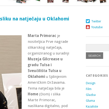
sliku na natječaju u Oklahomi
Twitter
Youtube
Marta Primorac
je
nositeljica Prve nagrade
slikarskog natječaja,
organiziranog u suradnji
Muzeja Gilcrease u
gradu Tulsa i
Sveučilišta Tulsa u
CATEGORIES
Oklahomi
u Sjdinjenim
Američkim Državama
.
Design
Tema natječaja bila je
Film
Home
(Dom) i slika
Glazba
Marte Primorac,
Gluma
naslikana digitalno, pod
Kazaliste