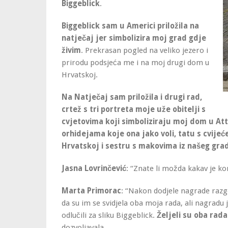
Biggeblick
.
Biggeblick sam u Americi priložila na
natječaj jer simbolizira moj grad gdje
živim
. Prekrasan pogled na veliko jezero i
prirodu podsjeća me i na moj drugi dom u
Hrvatskoj.
Na Natječaj sam priložila i drugi rad,
crtež s tri portreta moje uže obitelji s
cvjetovima koji simboliziraju moj dom u At
orhidejama koje ona jako voli, tatu s cvije
Hrvatskoj i sestru s makovima iz našeg gra
Jasna Lovrinčević
: “Znate li možda kakav je ko
Marta Primorac
: “Nakon dodjele nagrade razgo
da su im se svidjela oba moja rada, ali nagradu
odlučili za sliku Biggeblick.
Željeli su oba rada
dozvoljavala.