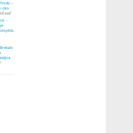
Trnski –
 i oko
inčević
rić –
je
 svojstvu
 Brekalo
u
teljica
ć