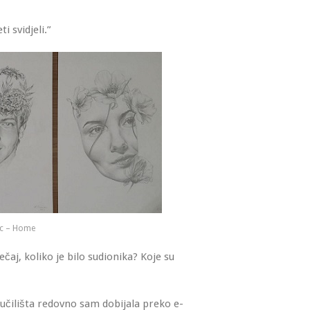
i svidjeli.”
c – Home
ječaj, koliko je bilo sudionika? Koje su
veučilišta redovno sam dobijala preko e-