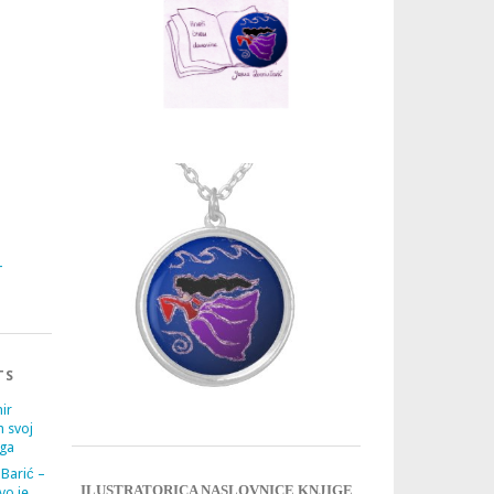
3
4
TS
ir
m svoj
ega
 Barić –
ILUSTRATORICA NASLOVNICE KNJIGE
vo je