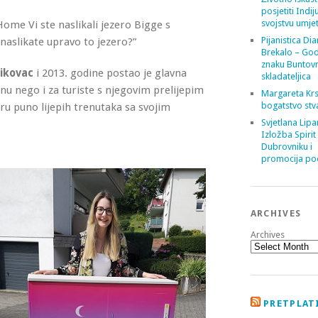
posjetiti Indij
svojstvu umje
ome Vi ste naslikali jezero Bigge s
Pijanistica Di
 naslikate upravo to jezero?”
Brekalo – God
znaku Buntov
dikovac
i 2013. godine postao je glavna
skladateljica
nu nego i za turiste s njegovim prelijepim
Margareta Krs
bogatstvo stv
u puno lijepih trenutaka sa svojim
Svjetlana Lipa
Izložba Spirit
Dubrovniku i
promocija poe
ARCHIVES
Archives
PRETPLATI