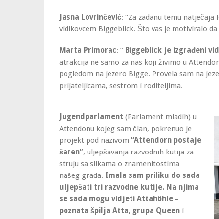
Jasna Lovrinčević
: “Za zadanu temu natječaja H
vidikovcem Biggeblick. Što vas je motiviralo da
Marta Primorac
: ”
Biggeblick je izgrađeni vi
atrakcija ne samo za nas koji živimo u Attendor
pogledom na jezero Bigge. Provela sam na jezer
prijateljicama, sestrom i roditeljima.
Jugendparlament
(Parlament mladih) u
Attendonu kojeg sam član, pokrenuo je
projekt pod nazivom
“Attendorn postaje
šaren”
, uljepšavanja razvodnih kutija za
struju sa slikama o znamenitostima
našeg grada.
Imala sam priliku do sada
uljepšati tri razvodne kutije. Na njima
se sada mogu vidjeti
Attahöhle –
poznata špilja Atta
,
grupa Queen
i