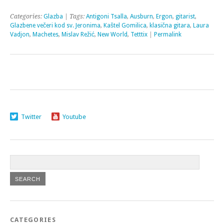
Categories:
Glazba
| Tags:
Antigoni Tsalla
,
Ausburn
,
Ergon
,
gitarist
,
Glazbene večeri kod sv. Jeronima
,
Kaštel Gomilica
,
klasična gitara
,
Laura
Vadjon
,
Machetes
,
Mislav Režić
,
New World
,
Tetttix
|
Permalink
Twitter
Youtube
CATEGORIES