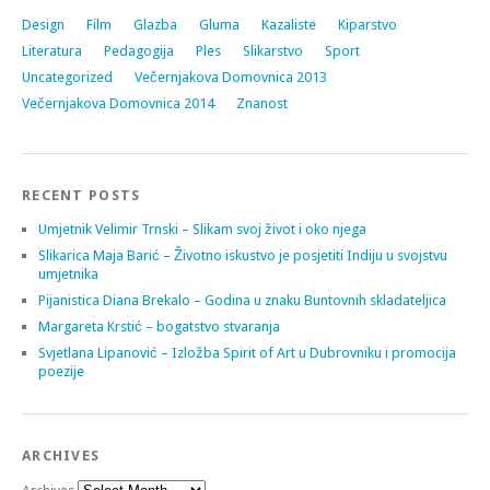
Design
Film
Glazba
Gluma
Kazaliste
Kiparstvo
Literatura
Pedagogija
Ples
Slikarstvo
Sport
Uncategorized
Večernjakova Domovnica 2013
Večernjakova Domovnica 2014
Znanost
RECENT POSTS
Umjetnik Velimir Trnski – Slikam svoj život i oko njega
Slikarica Maja Barić – Životno iskustvo je posjetiti Indiju u svojstvu
umjetnika
Pijanistica Diana Brekalo – Godina u znaku Buntovnih skladateljica
Margareta Krstić – bogatstvo stvaranja
Svjetlana Lipanović – Izložba Spirit of Art u Dubrovniku i promocija
poezije
ARCHIVES