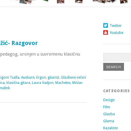
Twitter
Youtube
ežić- Razgovor
 i pedagog, uronjen u suvremenu klasičnu
tigoni Tsalla
,
Ausburn
,
Ergon
,
gitarist
,
Glazbene večeri
ica
,
klasična gitara
,
Laura Vadjon
,
Machetes
,
Mislav
malink
CATEGORIES
Design
Film
Glazba
Gluma
Kazaliste