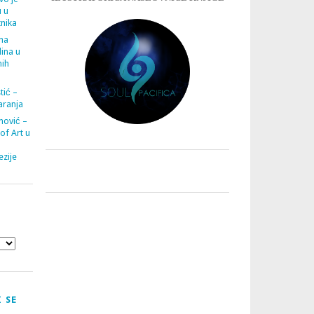
u u
tnika
ana
ina u
nih
tić –
aranja
nović –
 of Art u
zije
 SE