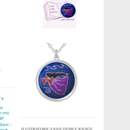
3
4
TS
ir
m svoj
ega
 Barić –
ILUSTRATORICA NASLOVNICE KNJIGE
vo je