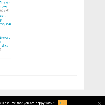
Trnski –
 i oko
inčević
rić –
je
 svojstvu
 Brekalo
u
teljica
ć
ill assume that you are happy with it.
Ok