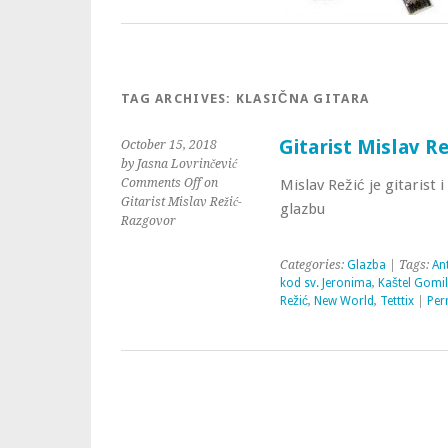
TAG ARCHIVES:
KLASIČNA GITARA
Gitarist Mislav R
October 15, 2018
by Jasna Lovrinčević
Comments Off
on
Mislav Režić je gitarist
Gitarist Mislav Režić-
glazbu
Razgovor
Categories:
Glazba
| Tags:
An
kod sv. Jeronima
,
Kaštel Gomil
Režić
,
New World
,
Tetttix
|
Per