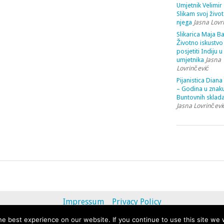
Umjetnik Velimir 
Slikam svoj život
njega
Jasna Lovr
Slikarica Maja Ba
Životno iskustvo 
posjetiti Indiju u
umjetnika
Jasna
Lovrinčević
Pijanistica Diana
– Godina u znak
Buntovnih sklada
Jasna Lovrinčevi
Impressum
Privacy Policy
e best experience on our website. If you continue to use this site we w
© 2013 - 2020 uvihoruvremena.com. Alle Rechte vorbehalten.