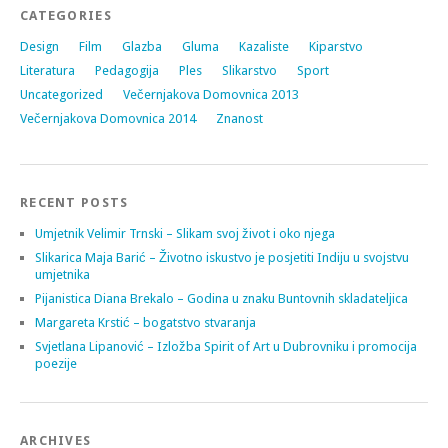
CATEGORIES
Design
Film
Glazba
Gluma
Kazaliste
Kiparstvo
Literatura
Pedagogija
Ples
Slikarstvo
Sport
Uncategorized
Večernjakova Domovnica 2013
Večernjakova Domovnica 2014
Znanost
RECENT POSTS
Umjetnik Velimir Trnski – Slikam svoj život i oko njega
Slikarica Maja Barić – Životno iskustvo je posjetiti Indiju u svojstvu
umjetnika
Pijanistica Diana Brekalo – Godina u znaku Buntovnih skladateljica
Margareta Krstić – bogatstvo stvaranja
Svjetlana Lipanović – Izložba Spirit of Art u Dubrovniku i promocija
poezije
ARCHIVES