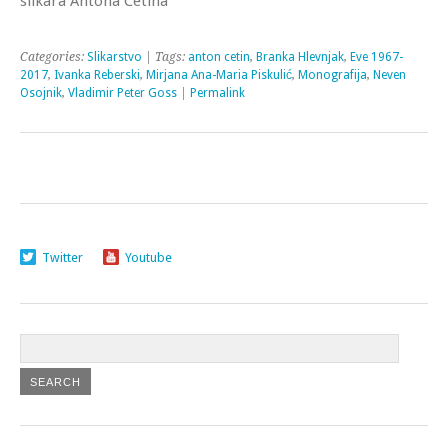
slikara Antona Cetína
Categories:
Slikarstvo
| Tags:
anton cetin
,
Branka Hlevnjak
,
Eve 1967-
2017
,
Ivanka Reberski
,
Mirjana Ana-Maria Piskulić
,
Monografija
,
Neven
Osojnik
,
Vladimir Peter Goss
|
Permalink
Twitter
Youtube