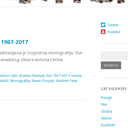
Twitter
Youtube
 1967-2017
redstavljena je trojezična monografija “Eve
kanadskog slikara Antona Cetína
anton cetin
,
Branka Hlevnjak
,
Eve 1967-2017
,
Ivanka
skulić
,
Monografija
,
Neven Osojnik
,
Vladimir Peter
CATEGORIES
Design
Film
Glazba
Gluma
Kazaliste