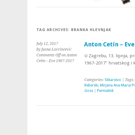
TAG ARCHIVES:
BRANKA HLEVNJAK
Anton Cetín – Eve
July 12, 2017
by Jasna Lovrinčević
Comments Off
on Anton
U Zagrebu, 13. lipnja, p
Cetín – Eve 1967-2017
1967-2017” hrvatskog i 
Categories:
Slikarstvo
| Tags:
Reberski
,
Mirjana Ana-Maria Pi
Goss
|
Permalink