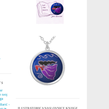
3
4
TS
ir
m svoj
ega
 Barić –
ILUSTRATORICA NASLOVNICE KNJIGE
vo je