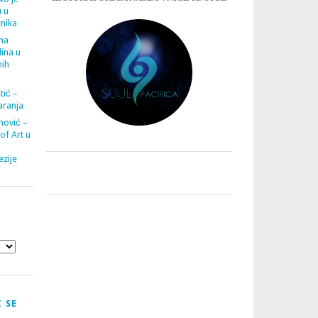
u u
tnika
ana
ina u
nih
tić –
aranja
nović –
 of Art u
zije
 SE