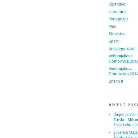
Kiparstvo
Literatura
Pedagogija
Ples
Slikarstvo
Sport
Uncategorized
Večernjakova
Domovnica 201
Večernjakova
Domovnica 201
Znanost
RECENT POS
Umjetnik Velim
Trnski – Slika
život i oko nj
Slikarica Maja
Životno iskust