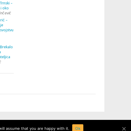
Trnski –
 i oko
inčević
rić –
je
 svojstvu
 Brekalo
u
teljica
ć
ill assume that you are happy with it.
Ok