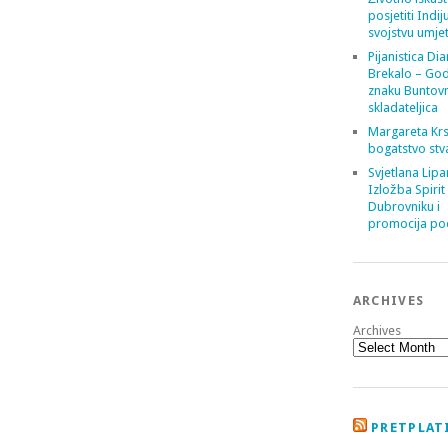
posjetiti Indij
svojstvu umje
Pijanistica Di
Brekalo – God
znaku Buntov
skladateljica
Margareta Krs
bogatstvo stv
Svjetlana Lipa
Izložba Spirit
Dubrovniku i
promocija poe
ARCHIVES
Archives
PRETPLATI