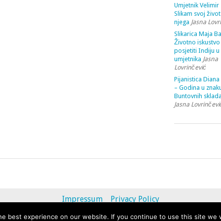
Umjetnik Velimir 
Slikam svoj život
njega
Jasna Lovr
Slikarica Maja Ba
Životno iskustvo 
posjetiti Indiju u
umjetnika
Jasna
Lovrinčević
Pijanistica Diana
– Godina u znak
Buntovnih sklada
Jasna Lovrinčevi
Impressum
Privacy Policy
e best experience on our website. If you continue to use this site we w
© 2013 - 2020 uvihoruvremena.com. Alle Rechte vorbehalten.