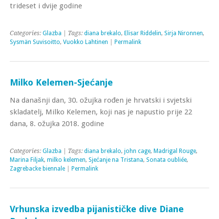
trideset i dvije godine
Categories:
Glazba
| Tags:
diana brekalo
,
Elisar Riddelin
,
Sirja Nironnen
,
Sysmän Suvisoitto
,
Vuokko Lahtinen
|
Permalink
Milko Kelemen-Sjećanje
Na današnji dan, 30. ožujka rođen je hrvatski i svjetski
skladatelj, Milko Kelemen, koji nas je napustio prije 22
dana, 8. ožujka 2018. godine
Categories:
Glazba
| Tags:
diana brekalo
,
john cage
,
Madrigal Rouge
,
Marina Filjak
,
milko kelemen
,
Sjećanje na Tristana
,
Sonata oubliée
,
Zagrebacke biennale
|
Permalink
Vrhunska izvedba pijanističke dive Diane