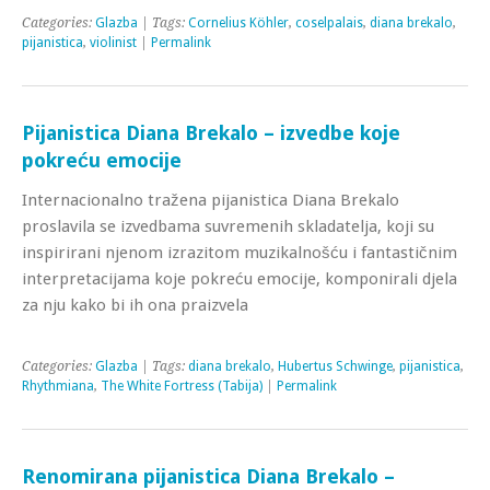
Categories:
Glazba
| Tags:
Cornelius Köhler
,
coselpalais
,
diana brekalo
,
pijanistica
,
violinist
|
Permalink
Pijanistica Diana Brekalo – izvedbe koje
pokreću emocije
Internacionalno tražena pijanistica Diana Brekalo
proslavila se izvedbama suvremenih skladatelja, koji su
inspirirani njenom izrazitom muzikalnošću i fantastičnim
interpretacijama koje pokreću emocije, komponirali djela
za nju kako bi ih ona praizvela
Categories:
Glazba
| Tags:
diana brekalo
,
Hubertus Schwinge
,
pijanistica
,
Rhythmiana
,
The White Fortress (Tabija)
|
Permalink
Renomirana pijanistica Diana Brekalo –