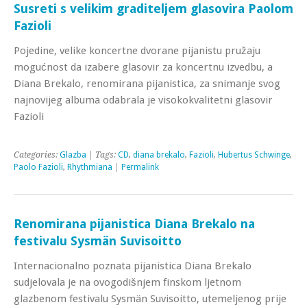
Susreti s velikim graditeljem glasovira Paolom
Fazioli
Pojedine, velike koncertne dvorane pijanistu pružaju
mogućnost da izabere glasovir za koncertnu izvedbu, a
Diana Brekalo, renomirana pijanistica, za snimanje svog
najnovijeg albuma odabrala je visokokvalitetni glasovir
Fazioli
Categories:
Glazba
| Tags:
CD
,
diana brekalo
,
Fazioli
,
Hubertus Schwinge
,
Paolo Fazioli
,
Rhythmiana
|
Permalink
Renomirana pijanistica Diana Brekalo na
festivalu Sysmän Suvisoitto
Internacionalno poznata pijanistica Diana Brekalo
sudjelovala je na ovogodišnjem finskom ljetnom
glazbenom festivalu Sysmän Suvisoitto, utemeljenog prije