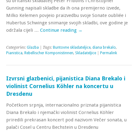
su britanski skladatelj Peter Fribbins i Christopher
Gunning napisali skladbe da ih ona premijerno izvede,
Milko Kelemen povjeio praizvedbu svoje Sonate oubliée i
Hubertus Schwinge snimanje svojih skladbi, ove godine je
održala cijeli …
Continue reading
→
Categories:
Glazba
| Tags:
Buntovne skladateljice
,
diana brekalo
,
Pianistica
,
Rebellischer Komponistinnen
,
Skladateljice
|
Permalink
Izvrsni glazbenici, pijanistica Diana Brekalo i
violinist Cornelius Köhler na koncertu u
Dresdenu
Početkom srpnja, internacionalno priznata pijanistica
Diana Brekalo i njemački violinist Cornelius Köhler
priredili prekrasan koncert pod nazivom Večer sonata, u
palači Cosel u Centru Bechstein u Dresdenu