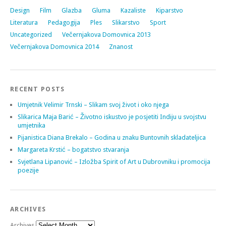
Design
Film
Glazba
Gluma
Kazaliste
Kiparstvo
Literatura
Pedagogija
Ples
Slikarstvo
Sport
Uncategorized
Večernjakova Domovnica 2013
Večernjakova Domovnica 2014
Znanost
RECENT POSTS
Umjetnik Velimir Trnski – Slikam svoj život i oko njega
Slikarica Maja Barić – Životno iskustvo je posjetiti Indiju u svojstvu
umjetnika
Pijanistica Diana Brekalo – Godina u znaku Buntovnih skladateljica
Margareta Krstić – bogatstvo stvaranja
Svjetlana Lipanović – Izložba Spirit of Art u Dubrovniku i promocija
poezije
ARCHIVES
Archives