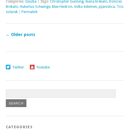
Categories:
Glazba
| Tags:
Christopher Gunning
,
diana brekalo
,
Dolores
Brekalo
,
Hubertus Schwinge
,
Mae Heidron
,
milko kelemen
,
pijanistica
,
Trio
solarek
|
Permalink
←
Older posts
Twitter
Youtube
CATEGORIES