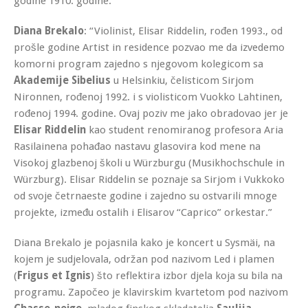
godine 1910. godine.
Diana Brekalo
: “Violinist, Elisar Riddelin, rođen 1993., od
prošle godine Artist in residence pozvao me da izvedemo
komorni program zajedno s njegovom kolegicom sa
Akademije Sibelius
u Helsinkiu, čelisticom Sirjom
Nironnen, rođenoj 1992. i s violisticom Vuokko Lahtinen,
rođenoj 1994. godine. Ovaj poziv me jako obradovao jer je
Elisar Riddelin
kao student renomiranog profesora Aria
Rasilainena pohađao nastavu glasovira kod mene na
Visokoj glazbenoj školi u Würzburgu (Musikhochschule in
Würzburg). Elisar Riddelin se poznaje sa Sirjom i Vukkoko
od svoje četrnaeste godine i zajedno su ostvarili mnoge
projekte, između ostalih i Elisarov “Caprico” orkestar.”
Diana Brekalo je pojasnila kako je koncert u Sysmäi, na
kojem je sudjelovala, održan pod nazivom Led i plamen
(
Frigus et Ignis
) što reflektira izbor djela koja su bila na
programu. Započeo je klavirskim kvartetom pod nazivom