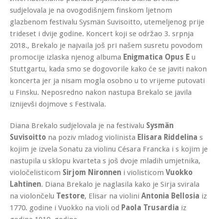
sudjelovala je na ovogodišnjem finskom ljetnom
glazbenom festivalu Sysmän Suvisoitto, utemeljenog prije
trideset i dvije godine
. Koncert koji se održao 3. srpnja
2018., Brekalo je najvaila još pri našem susretu povodom
promocije izlaska njenog albuma
Enigmatica Opus E
u
Stuttgartu, kada smo se dogovorile kako će se javiti nakon
koncerta jer ja nisam mogla osobno u to vrijeme putovati
u Finsku. Neposredno nakon nastupa Brekalo se javila
iznijevši dojmove s Festivala.
Diana Brekalo sudjelovala je na festivalu
Sysmän
Suvisoitto
na poziv mladog violinista
Elisara Riddelina
s
kojim je izvela Sonatu za violinu Césara Francka i s kojim je
nastupila u sklopu kvarteta s još dvoje mladih umjetnika,
violočelisticom
Sirjom Nironnen
i violisticom
Vuokko
Lahtinen
. Diana Brekalo je naglasila kako je Sirja svirala
na violončelu
Testore
, Elisar na violini
Antonia Bellosia
iz
1770. godine i Vuokko na violi od
Paola
Trusardia
iz