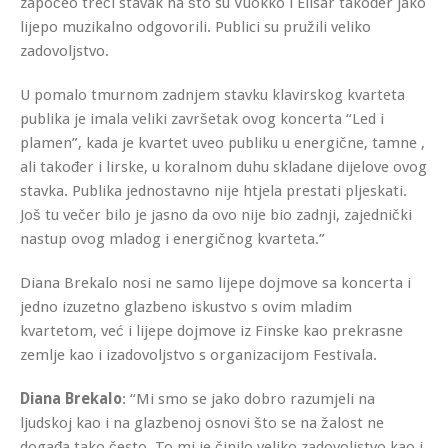
započeo treći stavak na što su Vuokko i Elisar također jako
lijepo muzikalno odgovorili. Publici su pružili veliko
zadovoljstvo.
U pomalo tmurnom zadnjem stavku klavirskog kvarteta
publika je imala veliki završetak ovog koncerta “Led i
plamen”, kada je kvartet uveo publiku u energične, tamne ,
ali također i lirske, u koralnom duhu skladane dijelove ovog
stavka. Publika jednostavno nije htjela prestati pljeskati.
Još tu večer bilo je jasno da ovo nije bio zadnji, zajednički
nastup ovog mladog i energičnog kvarteta.”
Diana Brekalo nosi ne samo lijepe dojmove sa koncerta i
jedno izuzetno glazbeno iskustvo s ovim mladim
kvartetom, već i lijepe dojmove iz Finske kao prekrasne
zemlje kao i izadovoljstvo s organizacijom Festivala.
Diana Brekalo
: “Mi smo se jako dobro razumjeli na
ljudskoj kao i na glazbenoj osnovi što se na žalost ne
događa tako često. To mi je činilo veliko zadovoljstvo kao i