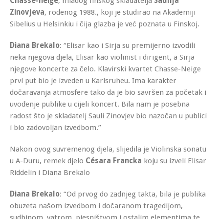
Chasse-neige
, mladog finskog skladatelja
Saulija
Zinovjeva
, rođenog 1988., koji je studirao na Akademiji
Sibelius u Helsinkiu i čija glazba je već poznata u Finskoj.
Diana Brekalo
: “Elisar kao i Sirja su premijerno izvodili
neka njegova djela, Elisar kao violinist i dirigent, a Sirja
njegove koncerte za čelo. Klavirski kvartet Chasse-Neige
prvi put bio je izveden u Karlsruheu. Ima karakter
dočaravanja atmosfere tako da je bio savršen za početak i
uvođenje publike u cijeli koncert. Bila nam je posebna
radost što je skladatelj Sauli Zinovjev bio nazočan u publici
i bio zadovoljan izvedbom.”
Nakon ovog suvremenog djela, slijedila je Violinska sonatu
u A-Duru, remek djelo
Césara Francka
koju su izveli Elisar
Riddelin i Diana Brekalo
Diana Brekalo
: “Od prvog do zadnjeg takta, bila je publika
obuzeta našom izvedbom i dočaranom tragedijom,
sudbinom, vatrom, pjesništvom i ostalim elementima te