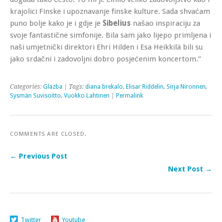
krajolici Finske i upoznavanje finske kulture. Sada shvaćam
puno bolje kako je i gdje je
Sibelius
našao inspiraciju za
svoje fantastične simfonije. Bila sam jako lijepo primljena i
naši umjetnički direktori Ehri Hilden i Esa Heikkilä bili su
jako srdačni i zadovoljni dobro posjećenim koncertom.”
Categories:
Glazba
| Tags:
diana brekalo
,
Elisar Riddelin
,
Sirja Nironnen
,
Sysmän Suvisoitto
,
Vuokko Lahtinen
|
Permalink
COMMENTS ARE CLOSED.
← Previous Post
Next Post →
Twitter
Youtube