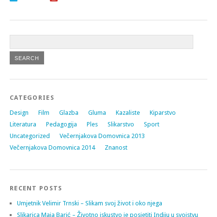
CATEGORIES
Design
Film
Glazba
Gluma
Kazaliste
Kiparstvo
Literatura
Pedagogija
Ples
Slikarstvo
Sport
Uncategorized
Večernjakova Domovnica 2013
Večernjakova Domovnica 2014
Znanost
RECENT POSTS
Umjetnik Velimir Trnski – Slikam svoj život i oko njega
Slikarica Maja Barić – Životno iskustvo je posjetiti Indiju u svojstvu