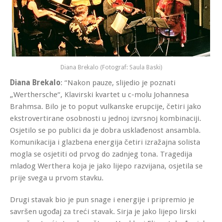
Diana Brekalo (Fotograf: Saula Baski)
Diana Brekalo
: “Nakon pauze, slijedio je poznati
„Werthersche“, Klavirski kvartet u c-molu Johannesa
Brahmsa. Bilo je to poput vulkanske erupcije, četiri jako
ekstrovertirane osobnosti u jednoj izvrsnoj kombinaciji.
Osjetilo se po publici da je dobra usklađenost ansambla.
Komunikacija i glazbena energija četiri izražajna solista
mogla se osjetiti od prvog do zadnjeg tona. Tragedija
mladog Werthera koja je jako lijepo razvijana, osjetila se
prije svega u prvom stavku.
Drugi stavak bio je pun snage i energije i pripremio je
savršen ugođaj za treći stavak. Sirja je jako lijepo lirski