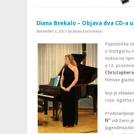
Diana Brekalo – Objava dva CD-a u
November 1, 2015
by Jasna Lovrinčević
Pijanistička z
u Stuttgartu ob
nokturna nje
a 12. prosinca
Christopher
filmske glazb
koji je sklada
rose, Agatha C
Predstavljanj
N”
održano je
Jugendmusiksch