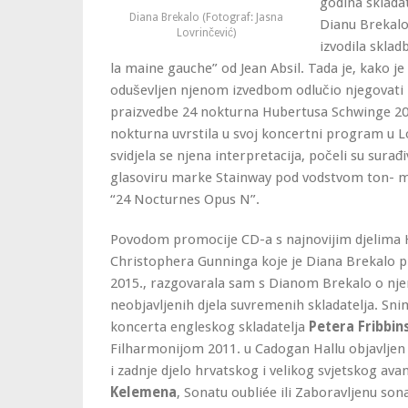
godina sklada
Diana Brekalo (Fotograf: Jasna
Dianu Brekalo,
Lovrinčević)
izvodila sklad
la maine gauche” od Jean Absil. Tada je, kako j
oduševljen njenom izvedbom odlučio njegovati
praizvedbe 24 nokturna Hubertusa Schwinge 200
nokturna uvrstila u svoj koncertni program u 
svidjela se njena interpretacija, počeli su surađi
glasoviru marke Stainway pod vodstvom ton- m
“24 Nocturnes Opus N”.
Povodom promocije CD-a s najnovijim djelima 
Christophera Gunninga koje je Diana Brekalo p
2015., razgovarala sam s Dianom Brekalo o njen
neobjavljenih djela suvremenih skladatelja. Sn
koncerta engleskog skladatelja
Petera Fribbin
Filharmonijom 2011. u Cadogan Hallu objavljen 
i zadnje djelo hrvatskog i velikog svjetskog ava
Kelemena
, Sonatu oubliée ili Zaboravljenu son