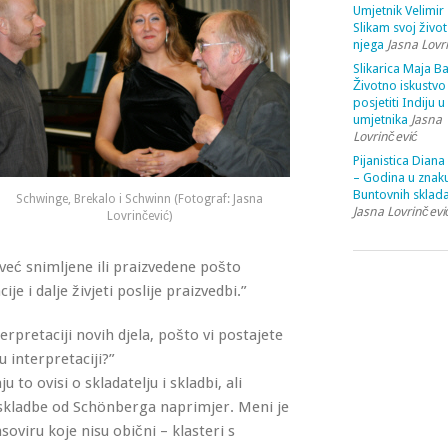
Umjetnik Velimir 
Slikam svoj život
njega
Jasna Lovr
Slikarica Maja Ba
Životno iskustvo 
posjetiti Indiju u
umjetnika
Jasna
Lovrinčević
Pijanistica Diana
– Godina u znak
Buntovnih sklada
Schwinge, Brekalo i Schwinn (Fotograf: Jasna
Jasna Lovrinčevi
Lovrinčević)
 već snimljene ili praizvedene pošto
 i dalje živjeti poslije praizvedbi.”
terpretaciji novih djela, pošto vi postajete
 interpretaciji?”
 to ovisi o skladatelju i skladbi, ali
skladbe od Schönberga naprimjer. Meni je
soviru koje nisu obični – klasteri s