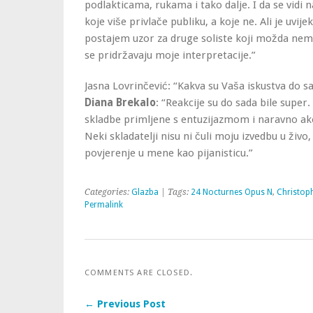
podlakticama, rukama i tako dalje. I da se vidi 
koje više privlače publiku, a koje ne. Ali je uvije
postajem uzor za druge soliste koji možda nema
se pridržavaju moje interpretacije.”
Jasna Lovrinčević: “Kakva su Vaša iskustva do sad
Diana Brekalo
: “Reakcije su do sada bile super.
skladbe primljene s entuzijazmom i naravno ako
Neki skladatelji nisu ni čuli moju izvedbu u živo,
povjerenje u mene kao pijanisticu.”
Categories:
Glazba
| Tags:
24 Nocturnes Opus N
,
Christop
Permalink
COMMENTS ARE CLOSED.
← Previous Post