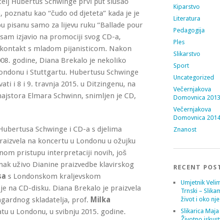
telj Hubertus Schwinge prvi put slušao
Kiparstvo
 poznatu kao “čudo od djeteta” kada je je
Literatura
bu pisanu samo za lijevu ruku “Ballade pour
Pedagogija
e sam izjavio na promociji svog CD-a,
Ples
 kontakt s mladom pijanisticom. Nakon
Slikarstvo
8. godine, Diana Brekalo je nekoliko
Sport
Londonu i Stuttgartu. Hubertusu Schwinge
Uncategorized
vati i 8 i 9. travnja 2015. u Ditzingenu, na
Večernjakova
ajstora Elmara Schwinn, snimljen je CD,
Domovnica 201
Večernjakova
Domovnica 201
Hubertusa Schwinge i CD-a s djelima
Znanost
raizvela na koncertu u Londonu u ožujku
om pristupu interpretaciji novih, još
imak uživo Dianine praizvedbe klavirskog
RECENT POS
sa
s Londonskom kraljevskom
Umjetnik Velim
je na CD-disku. Diana Brekalo je praizvela
Trnski – Slika
ngardnog skladatelja, prof.
Milka
život i oko nj
atu u Londonu, u svibnju 2015. godine.
Slikarica Maja
Životno iskust