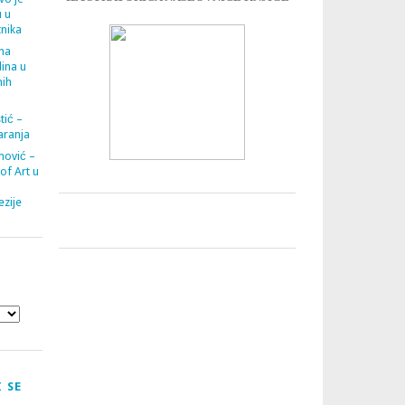
u u
tnika
ana
ina u
nih
tić –
aranja
nović –
 of Art u
zije
 SE