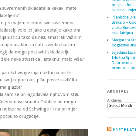
posjetiti Indij
la suvremenih skladatelja kakav imate
svojstvu umje
adateljem?”
Pijanistica Di
 što poznajem osobno sve suvremene
Brekalo – God
znaku Buntov
adatelji vole ići jako u detalje kako oni
skladateljica
ijanisticu tako da nisu smatrali važnim
Margareta Krs
ina njih prakticira čuti izvedbu barem
bogatstvo stv
gij da mogu postaviti skladatelju
Svjetlana Lipa
Izložba Spirit
 žele neke stvari da ,,istaknu“ malo više.”
Dubrovniku i
promocija poe
 pa i Schwinge čija nokturna niste
 u svoj reportoar, pišu posve različitu
ima glazbi?
ARCHIVES
ko da sam se prilagođavala njihovom stilu
Archives
r, Kelemenovu sonatu Oubliee ne mogu
a nokturna od Schwinge ili na primjer
potpuno drugačije.”
PRETPLATI