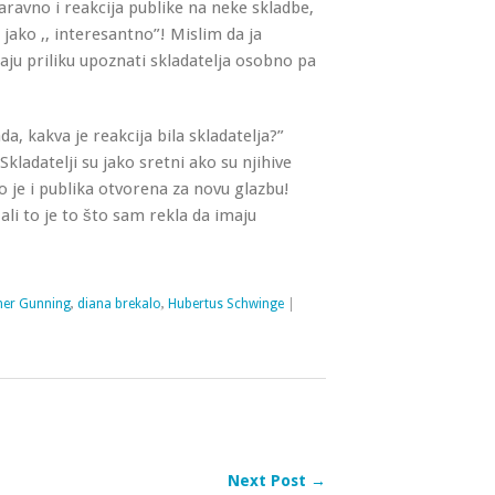
naravno i reakcija publike na neke skladbe,
k jako ,, interesantno”! Mislim da ja
ju priliku upoznati skladatelja osobno pa
a, kakva je reakcija bila skladatelja?”
 Skladatelji su jako sretni ako su njihive
 je i publika otvorena za novu glazbu!
 ali to je to što sam rekla da imaju
her Gunning
,
diana brekalo
,
Hubertus Schwinge
|
Next Post →