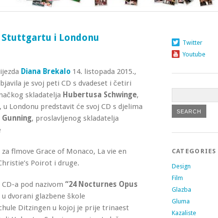
 Stuttgartu i Londonu
Twitter
Youtube
vijezda
Diana Brekalo
14. listopada 2015.,
javila je svoj peti CD s dvadeset i četiri
mačkog skladatelja
Hubertusa Schwinge
,
, u Londonu predstavit će svoj CD s djelima
a Gunning
, proslavljenog skladatelja
e
o za flmove Grace of Monaco, La vie en
CATEGORIES
hristie’s Poirot i druge.
Design
Film
e CD-a pod nazivom
“24 Nocturnes Opus
Glazba
 u dvorani glazbene škole
Gluma
ule Ditzingen u kojoj je prije trinaest
Kazaliste