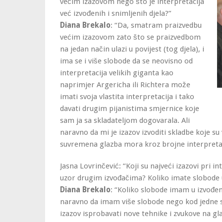
većim izazovom nego što je interpretacija
već izvođenih i snimljenih djela?”
Diana Brekalo
: “Da, smatram praizvedbu
većim izazovom zato što se praizvedbom
na jedan način ulazi u povijest (tog djela), i
ima se i više slobode da se neovisno od
interpretacija velikih giganta kao
naprimjer Argericha ili Richtera može
imati svoja vlastita interpretacija i tako
davati drugim pijanistima smjernice koje
sam ja sa skladateljom dogovarala. Ali
naravno da mi je izazov izvoditi skladbe koje su
suvremena glazba mora kroz brojne interpretacije
Jasna Lovrinčević: “Koji su najveći izazovi pri in
uzor drugim izvođačima? Koliko imate slobode u
Diana Brekalo
: “Koliko slobode imam u izvođenju
naravno da imam više slobode nego kod jedne 
izazov isprobavati nove tehnike i zvukove na gla