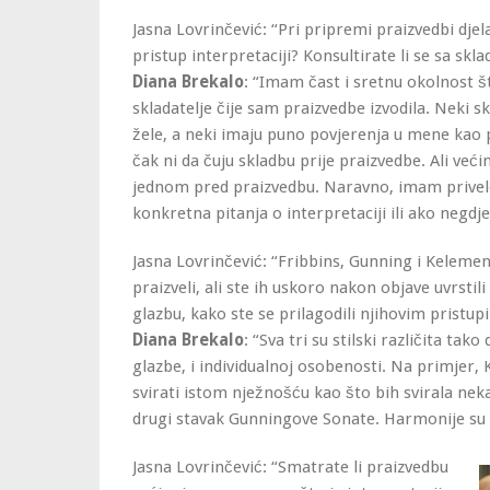
Jasna Lovrinčević: “Pri pripremi praizvedbi dje
pristup interpretaciji? Konsultirate li se sa skl
Diana Brekalo
: “Imam čast i sretnu okolnost
skladatelje čije sam praizvedbe izvodila. Neki skl
žele, a neki imaju puno povjerenja u mene kao p
čak ni da čuju skladbu prije praizvedbe. Ali već
jednom pred praizvedbu. Naravno, imam privele
konkretna pitanja o interpretaciji ili ako negdje
Jasna Lovrinčević: “Fribbins, Gunning i Kelemen
praizveli, ali ste ih uskoro nakon objave uvrstili
glazbu, kako ste se prilagodili njihovim pristup
Diana Brekalo
: “Sva tri su stilski različita ta
glazbe, i individualnoj osobenosti. Na primje
svirati istom nježnošću kao što bih svirala nek
drugi stavak Gunningove Sonate. Harmonije su 
Jasna Lovrinčević: “Smatrate li praizvedbu