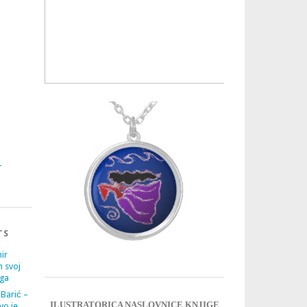
3
4
TS
ir
m svoj
ega
 Barić –
ILUSTRATORICA NASLOVNICE KNJIGE
vo je