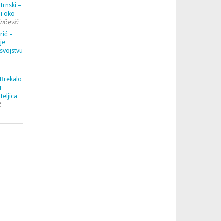
Trnski –
 i oko
inčević
rić –
je
 svojstvu
 Brekalo
u
teljica
ć