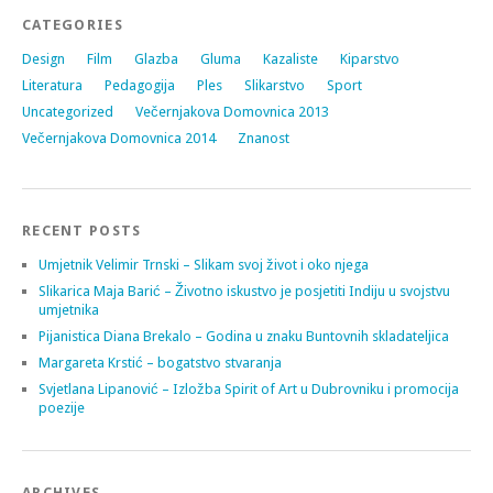
CATEGORIES
Design
Film
Glazba
Gluma
Kazaliste
Kiparstvo
Literatura
Pedagogija
Ples
Slikarstvo
Sport
Uncategorized
Večernjakova Domovnica 2013
Večernjakova Domovnica 2014
Znanost
RECENT POSTS
Umjetnik Velimir Trnski – Slikam svoj život i oko njega
Slikarica Maja Barić – Životno iskustvo je posjetiti Indiju u svojstvu
umjetnika
Pijanistica Diana Brekalo – Godina u znaku Buntovnih skladateljica
Margareta Krstić – bogatstvo stvaranja
Svjetlana Lipanović – Izložba Spirit of Art u Dubrovniku i promocija
poezije
ARCHIVES