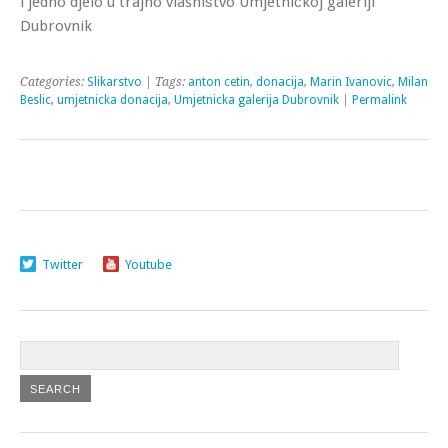
i jedno djelo u trajno vlasništvo Umjetničkoj galeriji
Dubrovnik
Categories:
Slikarstvo
| Tags:
anton cetin
,
donacija
,
Marin Ivanovic
,
Milan
Beslic
,
umjetnicka donacija
,
Umjetnicka galerija Dubrovnik
|
Permalink
Twitter
Youtube