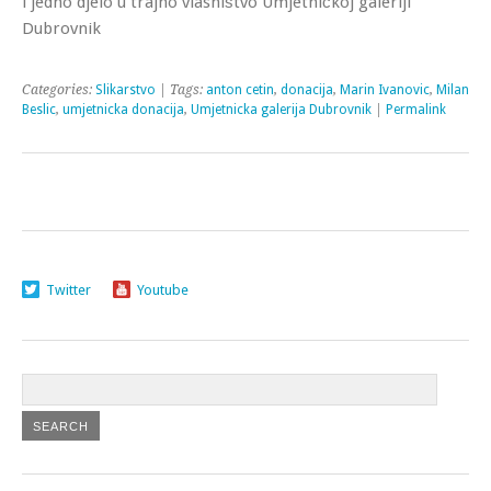
i jedno djelo u trajno vlasništvo Umjetničkoj galeriji
Dubrovnik
Categories:
Slikarstvo
| Tags:
anton cetin
,
donacija
,
Marin Ivanovic
,
Milan
Beslic
,
umjetnicka donacija
,
Umjetnicka galerija Dubrovnik
|
Permalink
Twitter
Youtube