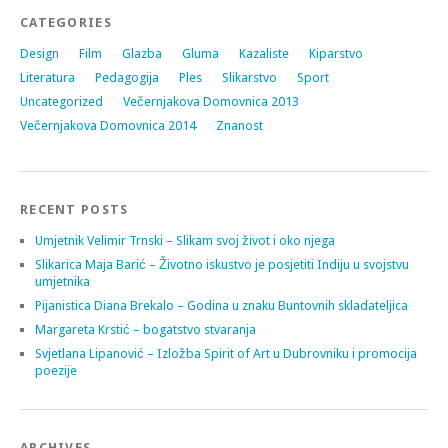
CATEGORIES
Design
Film
Glazba
Gluma
Kazaliste
Kiparstvo
Literatura
Pedagogija
Ples
Slikarstvo
Sport
Uncategorized
Večernjakova Domovnica 2013
Večernjakova Domovnica 2014
Znanost
RECENT POSTS
Umjetnik Velimir Trnski – Slikam svoj život i oko njega
Slikarica Maja Barić – Životno iskustvo je posjetiti Indiju u svojstvu
umjetnika
Pijanistica Diana Brekalo – Godina u znaku Buntovnih skladateljica
Margareta Krstić – bogatstvo stvaranja
Svjetlana Lipanović – Izložba Spirit of Art u Dubrovniku i promocija
poezije
ARCHIVES