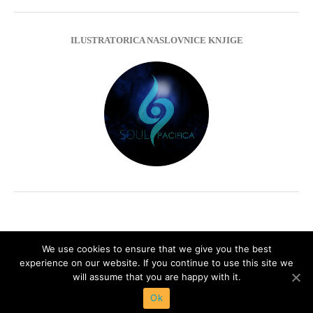
ILUSTRATORICA NASLOVNICE KNJIGE
We use cookies to ensure that we give you the best
experience on our website. If you continue to use this site we
Impressum
Privacy Policy
will assume that you are happy with it.
Ok
© 2013 - 2020 uvihoruvremena.com. Alle Rechte vorbehalten.