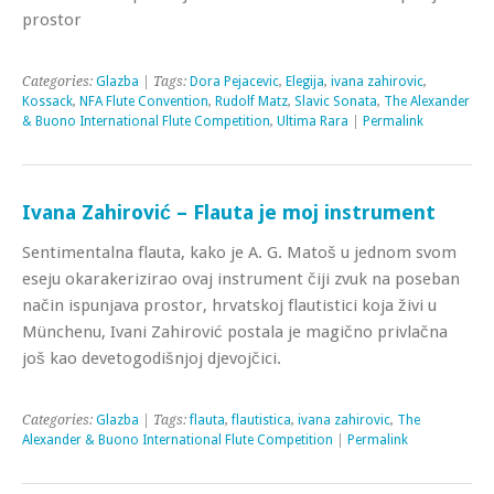
prostor
Categories:
Glazba
| Tags:
Dora Pejacevic
,
Elegija
,
ivana zahirovic
,
Kossack
,
NFA Flute Convention
,
Rudolf Matz
,
Slavic Sonata
,
The Alexander
& Buono International Flute Competition
,
Ultima Rara
|
Permalink
Ivana Zahirović – Flauta je moj instrument
Sentimentalna flauta, kako je A. G. Matoš u jednom svom
eseju okarakerizirao ovaj instrument čiji zvuk na poseban
način ispunjava prostor, hrvatskoj flautistici koja živi u
Münchenu, Ivani Zahirović postala je magično privlačna
još kao devetogodišnjoj djevojčici.
Categories:
Glazba
| Tags:
flauta
,
flautistica
,
ivana zahirovic
,
The
Alexander & Buono International Flute Competition
|
Permalink