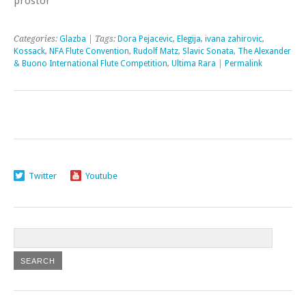
prostor
Categories:
Glazba
| Tags:
Dora Pejacevic
,
Elegija
,
ivana zahirovic
,
Kossack
,
NFA Flute Convention
,
Rudolf Matz
,
Slavic Sonata
,
The Alexander
& Buono International Flute Competition
,
Ultima Rara
|
Permalink
Twitter
Youtube