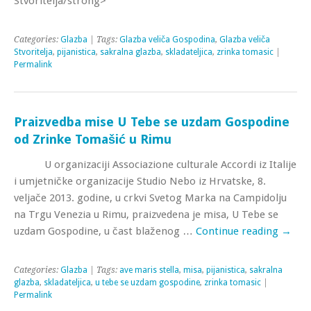
Stvoritelja/strong>
Categories:
Glazba
| Tags:
Glazba veliča Gospodina
,
Glazba veliča
Stvoritelja
,
pijanistica
,
sakralna glazba
,
skladateljica
,
zrinka tomasic
|
Permalink
Praizvedba mise U Tebe se uzdam Gospodine
od Zrinke Tomašić u Rimu
U organizaciji Associazione culturale Accordi iz Italije
i umjetničke organizacije Studio Nebo iz Hrvatske, 8.
veljače 2013. godine, u crkvi Svetog Marka na Campidolju
na Trgu Venezia u Rimu, praizvedena je misa, U Tebe se
uzdam Gospodine, u čast blaženog …
Continue reading
→
Categories:
Glazba
| Tags:
ave maris stella
,
misa
,
pijanistica
,
sakralna
glazba
,
skladateljica
,
u tebe se uzdam gospodine
,
zrinka tomasic
|
Permalink