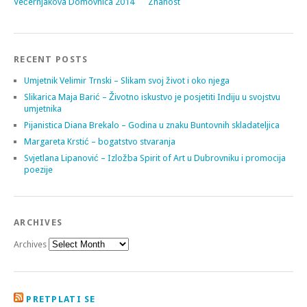
Večernjakova Domovnica 2014
Znanost
RECENT POSTS
Umjetnik Velimir Trnski – Slikam svoj život i oko njega
Slikarica Maja Barić – Životno iskustvo je posjetiti Indiju u svojstvu
umjetnika
Pijanistica Diana Brekalo – Godina u znaku Buntovnih skladateljica
Margareta Krstić – bogatstvo stvaranja
Svjetlana Lipanović – Izložba Spirit of Art u Dubrovniku i promocija
poezije
ARCHIVES
Archives
PRETPLATI SE