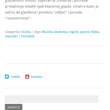
glazbenom smislu. Svjestan je trenutka i potrebe
privlačenja mladih ljudi klasičnoj glazbi. Smatra kako je
važno da glazbenici postanu “vidljivi” i ponude
“raznovrsnost”.
Categories:
Glazba
| Tags:
Muzička akademija Zagreb
,
pijanist
,
Rijeka
,
Stipe Bilić
|
Permalink
Twitter
Youtube