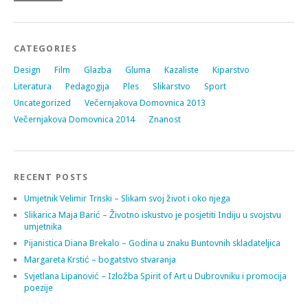
CATEGORIES
Design
Film
Glazba
Gluma
Kazaliste
Kiparstvo
Literatura
Pedagogija
Ples
Slikarstvo
Sport
Uncategorized
Večernjakova Domovnica 2013
Večernjakova Domovnica 2014
Znanost
RECENT POSTS
Umjetnik Velimir Trnski – Slikam svoj život i oko njega
Slikarica Maja Barić – Životno iskustvo je posjetiti Indiju u svojstvu
umjetnika
Pijanistica Diana Brekalo – Godina u znaku Buntovnih skladateljica
Margareta Krstić – bogatstvo stvaranja
Svjetlana Lipanović – Izložba Spirit of Art u Dubrovniku i promocija
poezije