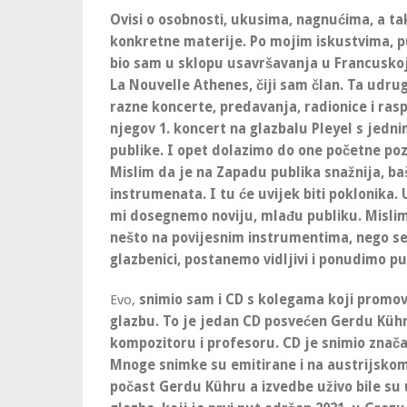
Ovisi o osobnosti, ukusima, nagnućima, a ta
konkretne materije. Po mojim iskustvima, pub
bio sam u sklopu usavršavanja u Francuskoj,
La Nouvelle Athenes, čiji sam član. Ta udruga
razne koncerte, predavanja, radionice i ras
njegov 1. koncert na glazbalu Pleyel s jedn
publike. I opet dolazimo do one početne pozic
Mislim da je na Zapadu publika snažnija, baš
instrumenata. I tu će uvijek biti poklonika.
mi dosegnemo noviju, mlađu publiku. Mislim 
nešto na povijesnim instrumentima, nego se
glazbenici, postanemo vidljivi i ponudimo pu
Evo,
snimio sam i CD s kolegama koji promo
glazbu. To je jedan CD posvećen Gerdu Küh
kompozitoru i profesoru. CD je snimio znača
Mnoge snimke su emitirane i na austrijskom
počast Gerdu Kühru a izvedbe uživo bile su 