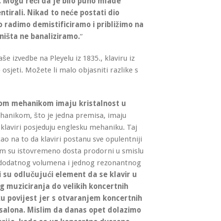
u. Mogu reći da je bilo puno mlade
ntirali. Nikad to neće postati dio
 radimo demistificiramo i približimo na
 ništa ne banaliziramo.
”
e izvedbe na Pleyelu iz 1835., klaviru iz
osjeti. Možete li malo objasniti razlike s
kom mehanikom imaju kristalnost u
ehanikom, što je jedna premisa, imaju
klaviri posjeduju englesku mehaniku. Taj
ao na to da klaviri postanu sve opulentniji
m su istovremeno dosta prodorni u smislu
lu dodatnog volumena i jednog rezonantnog
 su odlučujući element da se klavir u
 muziciranja do velikih koncertnih
u povijest jer s otvaranjem koncertnih
t salona. Mislim da danas opet dolazimo