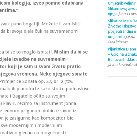
jicom kolegija, izveo pomno odabrana
Umjetnik Velimir 
Slikam svoj život
entima.
”
njega
Jasna Lovr
Slikarica Maja Ba
e zvuk puno bogatiji. Možete li zamisliti
Životno iskustvo 
ada bi svoja djela čuli na suvremenom
posjetiti Indiju u
umjetnika
Jasna
Lovrinčević
Pijanistica Diana
a bi se to moglo ispitati.
Mislim da bi se
– Godina u znak
djele izvedbe na suvremenim
Buntovnih sklada
Jasna Lovrinčevi
or koji je sam u svom životu pratio
 njegova vremena. Neke njegove sonate
rimjerice Sonata op. 27, br. 2 (tzv.
balo ili pianoforte kako stoji u podnaslovu
nate i Bagatelle očito su svojim
i klavir, recimo za instrument Johna
je jednom prigodom dobio izravno iz
On je zasigurno kao kompozitor bio
ao sve modernijim i modernijim
irmativno gledao na mogućnosti