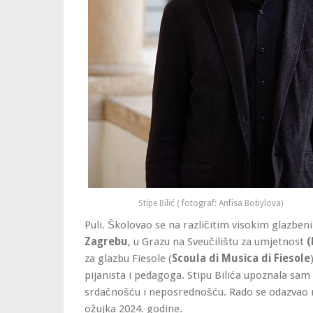
Stipe Bilić ( fotograf: Anfisa Bobylova)
Puli. Školovao se na različitim visokim glazbe
Zagrebu
, u Grazu na Sveučilištu za umjetnost
(
za glazbu Fiesole (
Scoula di Musica di Fiesole
pijanista i pedagoga. Stipu Bilića upoznala sam
srdačnošću i neposrednošću. Rado se odazvao 
ožujka 2024. godine.