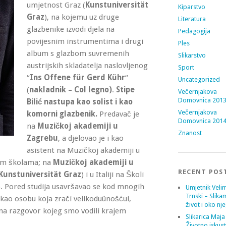
umjetnost Graz (
Kunstuniversität
Kiparstvo
Graz
), na kojemu uz druge
Literatura
glazbenike izvodi djela na
Pedagogija
povijesnim instrumentima i drugi
Ples
album s glazbom suvremenih
Slikarstvo
austrijskih skladatelja naslovljenog
Sport
“
Ins Offene für Gerd Kühr
“
Uncategorized
(
nakladnik – Col legno)
.
Stipe
Večernjakova
Domovnica 201
Bilić nastupa kao solist i kao
Večernjakova
komorni glazbenik.
Predavač je
Domovnica 201
na
Muzičkoj akademiji u
Znanost
Zagrebu
, a djelovao je i kao
asistent na Muzičkoj akademiji u
nim školama; na
Muzičkoj akademiji u
RECENT POS
Kunstuniversität Graz
) i u Italiji na Školi
). Pored studija usavršavao se kod mnogih
Umjetnik Velim
Trnski – Slika
 kao osobu koja zrači velikoduünošćui,
život i oko nj
na razgovor kojeg smo vodili krajem
Slikarica Maja
Životno iskust