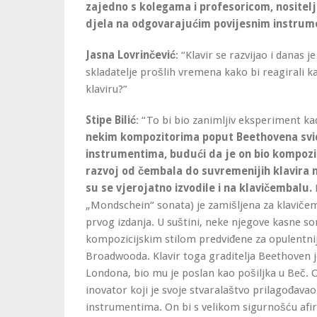
zajedno s kolegama i profesoricom, nositel
djela na odgovarajućim povijesnim instrum
Jasna Lovrinčević
: “Klavir se razvijao i danas j
skladatelje prošlih vremena kako bi reagirali k
klaviru?”
Stipe Bilić
: “To bi bio zanimljiv eksperiment kad
nekim kompozitorima poput Beethovena svi
instrumentima, budući da je on bio kompozit
razvoj od čembala do suvremenijih klavira
su se vjerojatno izvodile i na klavičembalu.
P
„Mondschein“ sonata) je zamišljena za klavičem
prvog izdanja. U suštini, neke njegove kasne so
kompozicijskim stilom predviđene za opulentnij
Broadwooda. Klavir toga graditelja Beethoven 
Londona, bio mu je poslan kao pošiljka u Beč. 
inovator koji je svoje stvaralaštvo prilagođav
instrumentima. On bi s velikom sigurnošću af