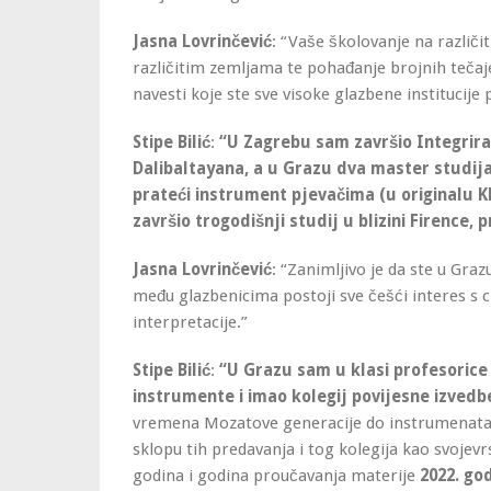
Jasna Lovrinčević
: “Vaše školovanje na različ
različitim zemljama te pohađanje brojnih tečaje
navesti koje ste sve visoke glazbene institucije 
Stipe Bilić
:
“U Zagrebu sam završio Integrira
Dalibaltayana, a u Grazu dva master studija 
prateći instrument pjevačima (u originalu Kl
završio trogodišnji studij u blizini Firence, p
Jasna Lovrinčević
: “Zanimljivo je da ste u Gra
među glazbenicima postoji sve češći interes s 
interpretacije.”
Stipe Bilić
:
“U Grazu sam u klasi profesorice
instrumente i imao kolegij povijesne izvedb
vremena Mozatove generacije do instrumenata
sklopu tih predavanja i tog kolegija kao svojev
godina i godina proučavanja materije
2022. go