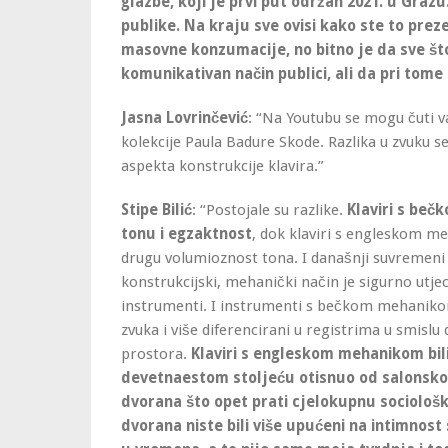
glazbe, koji je prvi put održan 2021. u Graz
publike. Na kraju sve ovisi kako ste to preze
masovne konzumacije, no bitno je da sve što
komunikativan način publici, ali da pri tome
Jasna Lovrinčević
: “Na Youtubu se mogu čuti vaš
kolekcije Paula Badure Skode. Razlika u zvuku se 
aspekta konstrukcije klavira.”
Stipe Bilić
: “Postojale su razlike.
Klaviri s beč
tonu i egzaktnost
, dok klaviri s engleskom m
drugu volumioznost tona. I današnji suvremeni 
konstrukcijski, mehanički način je sigurno utjec
instrumenti. I instrumenti s bečkom mehaniko
zvuka i više diferencirani u registrima u smis
prostora.
Klaviri s engleskom mehanikom bili
devetnaestom stoljeću otisnuo od salonskog
dvorana što opet prati cjelokupnu sociološk
dvorana niste bili više upućeni na intimnos