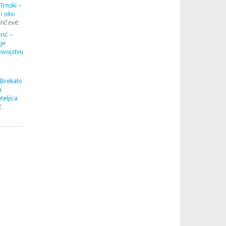
Trnski –
 i oko
inčević
rić –
je
 svojstvu
 Brekalo
u
teljica
ć