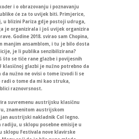
kođer i o obrazovanju i poznavanju
like će za to uvijek biti. Primjerice,
 u blizini Pariza gdje postoji udruga,
 je organizirala i još uvijek organizira
prave. Godine 2018. svirao sam Chopina,
im manjim ansamblom, i tu je bilo dosta
ije, je li publika senzibilizirana?
 što se tiče rane glazbe i povijesnih
 U klasičnoj glazbi je nužno potrebno da
da nužno ne ovisi o tome izvodi li se
 radi o tome da mi kao struka,
blici raznovrsnost.
vira suvremenu austrijsku klasičnu
ru, znamenitom austrijskom
jan austrijski nakladnik Col legno.
 radiju, u sklopu posebne emisije u
u sklopu Festivala nove klavirske