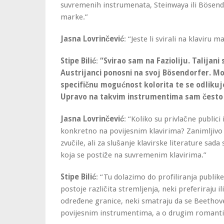
suvremenih instrumenata, Steinwaya ili Bösend
marke.”
Jasna Lovrinčević
: “Jeste li svirali na klaviru m
Stipe Bilić
:
“Svirao sam na Fazioliju. Talijan
Austrijanci ponosni na svoj Bösendorfer. Moj
specifičnu mogućnost kolorita te se odlikuj
Upravo na takvim instrumentima sam često sv
Jasna Lovrinčević
: “Koliko su privlačne public
konkretno na povijesnim klavirima? Zanimljivo 
zvučile, ali za slušanje klavirske literature sad
koja se postiže na suvremenim klavirima.”
Stipe Bilić
: “Tu dolazimo do profiliranja publik
postoje različita stremljenja, neki preferiraju ili
određene granice, neki smatraju da se Beethoven
povijesnim instrumentima, a o drugim romanti