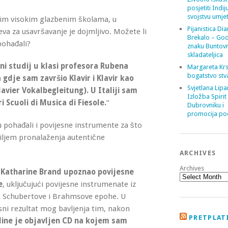
posjetiti Indij
svojstvu umje
itim visokim glazbenim školama, u
Pijanistica Di
va za usavršavanje je dojmljivo. Možete li
Brekalo – God
pohađali?
znaku Buntov
skladateljica
ni studij u klasi profesora Rubena
Margareta Krs
bogatstvo stv
gdje sam završio Klavir i Klavir kao
Svjetlana Lipa
avier Vokalbegleitung). U Italiji sam
Izložba Spirit
ri Scuoli di Musica di Fiesole.
”
Dubrovniku i
promocija poe
zu pohađali i povijesne instrumente za što
ciljem pronalaženja autentične
ARCHIVES
Archives
 Katharine Brand upoznao povijesne
e
, uključujući povijesne instrumenate iz
 Schubertove i Brahmsove epohe. U
rsni rezultat mog bavljenja tim, nakon
PRETPLATI
dine je objavljen CD na kojem sam