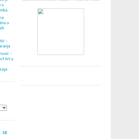
u u
tnika
ana
ina u
nih
tić –
aranja
nović –
 of Art u
zije
 SE