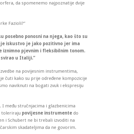
orfera, da spomenemo najpoznatije dvije
arke Fazioli?”
i su posebno ponosni na njega, kao što su
e iskustvo je jako pozitivno jer ima
e iznimno pjevnim i fleksibilnim tonom.
irao u Italiji.”
i izvedbe na povijesnim instrumentima,
je čuti kako su prije određene kompozicije
a smo naviknuti na bogati zvuk i ekspresiju
e. I među stručnjacima i glazbenicima
 toleriraju
povijesne instrumente
do
 i Schubert ne bi trebali izvoditi na
čarskim skadateljima da ne govorim.