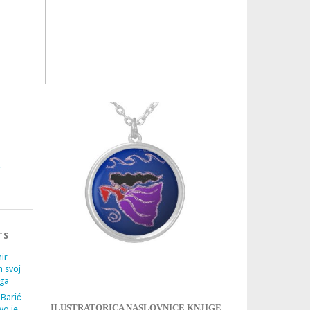
3
4
TS
ir
m svoj
ega
 Barić –
ILUSTRATORICA NASLOVNICE KNJIGE
vo je