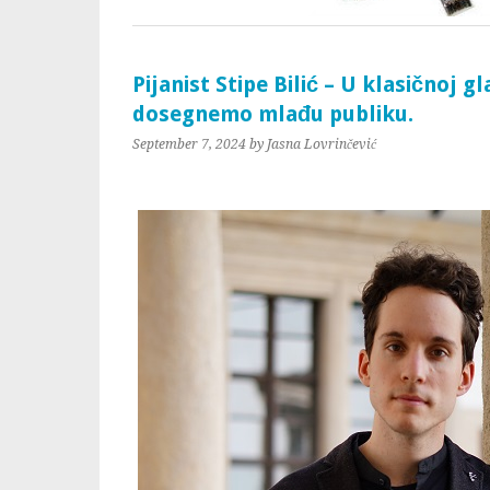
Pijanist Stipe Bilić – U klasičnoj 
dosegnemo mlađu publiku.
September 7, 2024
by Jasna Lovrinčević