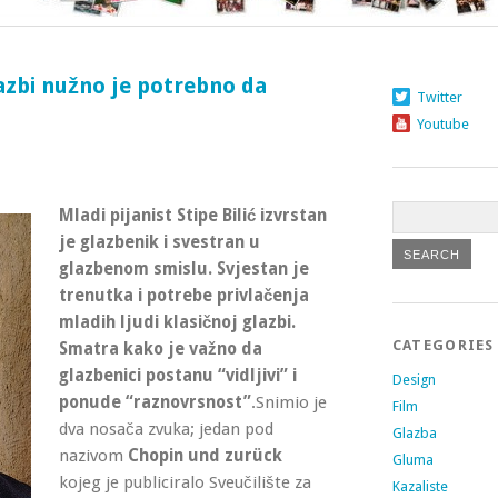
glazbi nužno je potrebno da
Twitter
Youtube
Mladi pijanist Stipe Bilić izvrstan
je glazbenik i svestran u
glazbenom smislu. Svjestan je
trenutka i potrebe privlačenja
mladih ljudi klasičnoj glazbi.
CATEGORIES
Smatra kako je važno da
glazbenici postanu “vidljivi” i
Design
ponude “raznovrsnost”
.
Snimio je
Film
dva nosača zvuka; jedan pod
Glazba
nazivom
Chopin und zurück
Gluma
kojeg je publiciralo Sveučilište za
Kazaliste