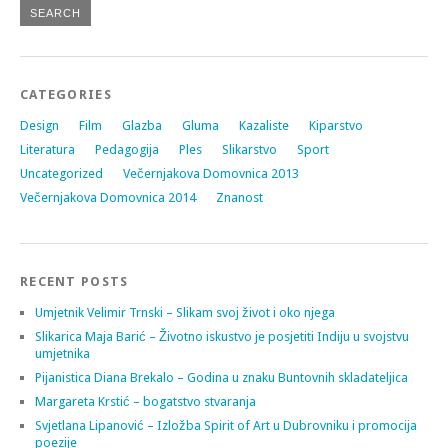
CATEGORIES
Design
Film
Glazba
Gluma
Kazaliste
Kiparstvo
Literatura
Pedagogija
Ples
Slikarstvo
Sport
Uncategorized
Večernjakova Domovnica 2013
Večernjakova Domovnica 2014
Znanost
RECENT POSTS
Umjetnik Velimir Trnski – Slikam svoj život i oko njega
Slikarica Maja Barić – Životno iskustvo je posjetiti Indiju u svojstvu
umjetnika
Pijanistica Diana Brekalo – Godina u znaku Buntovnih skladateljica
Margareta Krstić – bogatstvo stvaranja
Svjetlana Lipanović – Izložba Spirit of Art u Dubrovniku i promocija
poezije