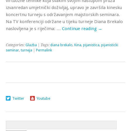
virtuozne tehnike koja svakim svojim nastupom pruža
izvanredan umjetnički doživljaj, upravo je završila kinesku
koncertnu turneju s održavanjem majstorskih seminara.
Na TV konferenciji održane u tijeku turneje Diana Brekalo
naslovljena je s riječima: …
Continue reading
→
Categories:
Glazba
| Tags:
diana brekalo
,
Kina
,
pijanistica
,
pijanisticki
seminar
,
turneja
|
Permalink
Twitter
Youtube